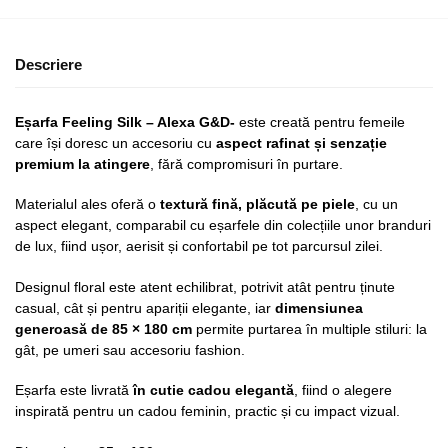
Descriere
Eșarfa Feeling Silk – Alexa G&D-
este creată pentru femeile
care își doresc un accesoriu cu
aspect rafinat și senzație
premium la atingere
, fără compromisuri în purtare.
Materialul ales oferă o
textură fină, plăcută pe piele
, cu un
aspect elegant, comparabil cu eșarfele din colecțiile unor branduri
de lux, fiind ușor, aerisit și confortabil pe tot parcursul zilei.
Designul floral este atent echilibrat, potrivit atât pentru ținute
casual, cât și pentru apariții elegante, iar
dimensiunea
generoasă de 85 × 180 cm
permite purtarea în multiple stiluri: la
gât, pe umeri sau accesoriu fashion.
Eșarfa este livrată
în cutie cadou elegantă
, fiind o alegere
inspirată pentru un cadou feminin, practic și cu impact vizual.