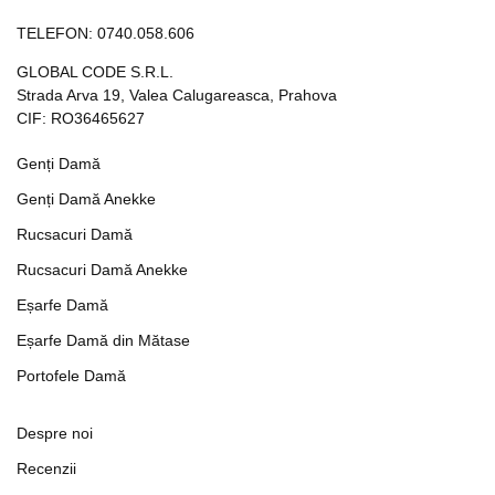
TELEFON:
0740.058.606
GLOBAL CODE S.R.L.
Strada Arva 19, Valea Calugareasca, Prahova
CIF: RO36465627
Genți Damă
Genți Damă Anekke
Rucsacuri Damă
Rucsacuri Damă Anekke
Eșarfe Damă
Eșarfe Damă din Mătase
Portofele Damă
Despre noi
Recenzii