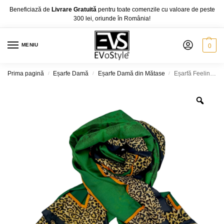
Beneficiază de
Livrare Gratuită
pentru toate comenzile cu valoare de peste
300 lei, oriunde în România!
MENIU
0
Prima pagină
Eșarfe Damă
Eșarfe Damă din Mătase
Eșarfă Feeling Silk – Alexa G&D-212 (85×180 cm) | Emerald Safari Bloom, Cutie Cadou
/
/
/