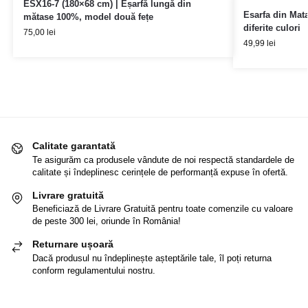
ESX16-7 (180×68 cm) | Eșarfă lungă din
Esarfa din Mat
mătase 100%, model două fețe
diferite culori
75,00
lei
49,99
lei
Calitate garantată
Te asigurăm ca produsele vândute de noi respectă standardele de
calitate și îndeplinesc cerințele de performanță expuse în ofertă.
Livrare gratuită
Beneficiază de Livrare Gratuită pentru toate comenzile cu valoare
de peste 300 lei, oriunde în România!
Returnare ușoară
Dacă produsul nu îndeplinește așteptările tale, îl poți returna
conform regulamentului nostru.