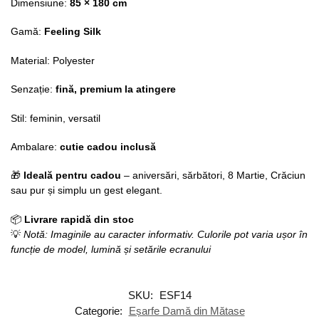
Dimensiune:
85 × 180 cm
Gamă:
Feeling Silk
Material: Polyester
Senzație:
fină, premium la atingere
Stil: feminin, versatil
Ambalare:
cutie cadou inclusă
🎁
Ideală pentru cadou
– aniversări, sărbători, 8 Martie, Crăciun
sau pur și simplu un gest elegant.
📦
Livrare rapidă din stoc
💡
Notă: Imaginile au caracter informativ.
Culorile pot varia ușor în
funcție de model, lumină și setările ecranului
SKU:
ESF14
Categorie:
Eșarfe Damă din Mătase