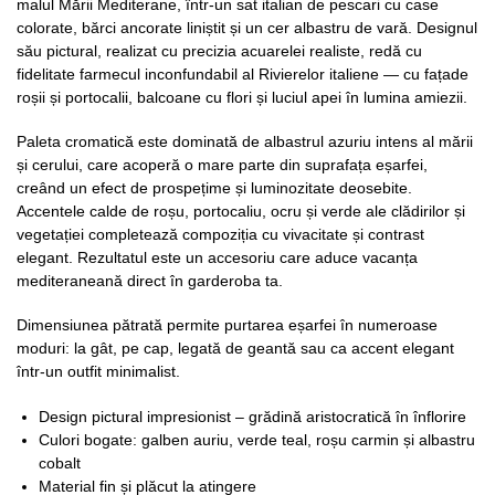
malul Mării Mediterane, într-un sat italian de pescari cu case
colorate, bărci ancorate liniștit și un cer albastru de vară. Designul
său pictural, realizat cu precizia acuarelei realiste, redă cu
fidelitate farmecul inconfundabil al Rivierelor italiene — cu fațade
roșii și portocalii, balcoane cu flori și luciul apei în lumina amiezii.
Paleta cromatică este dominată de albastrul azuriu intens al mării
și cerului, care acoperă o mare parte din suprafața eșarfei,
creând un efect de prospețime și luminozitate deosebite.
Accentele calde de roșu, portocaliu, ocru și verde ale clădirilor și
vegetației completează compoziția cu vivacitate și contrast
elegant. Rezultatul este un accesoriu care aduce vacanța
mediteraneană direct în garderoba ta.
Dimensiunea pătrată permite purtarea eșarfei în numeroase
moduri: la gât, pe cap, legată de geantă sau ca accent elegant
într-un outfit minimalist.
Design pictural impresionist – grădină aristocratică în înflorire
Culori bogate: galben auriu, verde teal, roșu carmin și albastru
cobalt
Material fin și plăcut la atingere