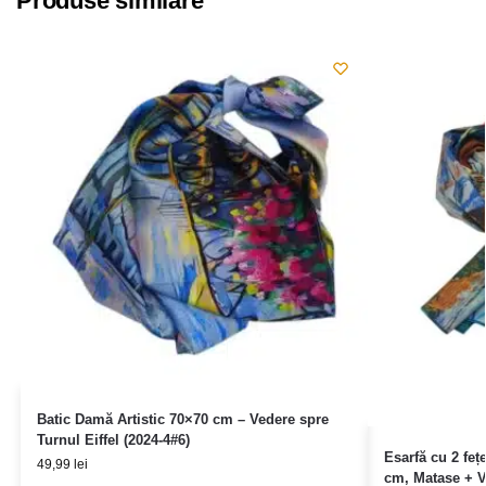
Produse similare
Batic Damă Artistic 70×70 cm – Vedere spre
Turnul Eiffel (2024-4#6)
Esarfă cu 2 feț
49,99
lei
cm, Matase + V