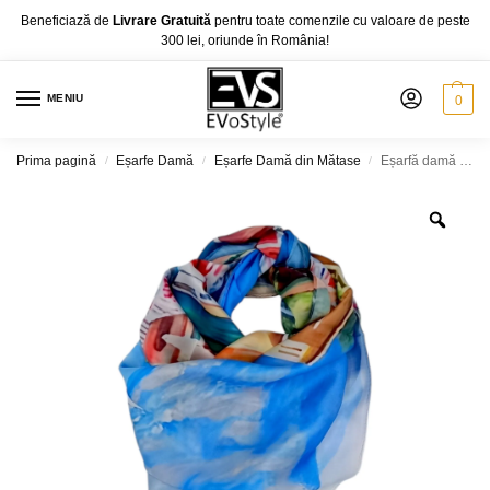
Beneficiază de
Livrare Gratuită
pentru toate comenzile cu valoare de peste
300 lei, oriunde în România!
MENIU
0
Prima pagină
Eșarfe Damă
Eșarfe Damă din Mătase
Eșarfă damă pătrată Portofino Dream 2024-05#4 – 70×70 cm, 50% Mătase & 50% Vîscoză, Cutie Cadou
/
/
/