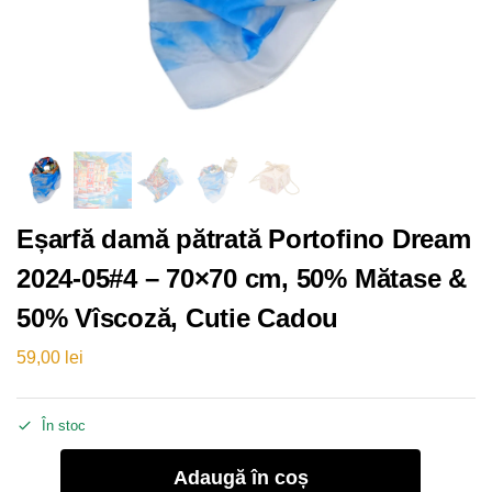
Eșarfă damă pătrată Portofino Dream
2024-05#4 – 70×70 cm, 50% Mătase &
50% Vîscoză, Cutie Cadou
59,00
lei
În stoc
Adaugă în coș