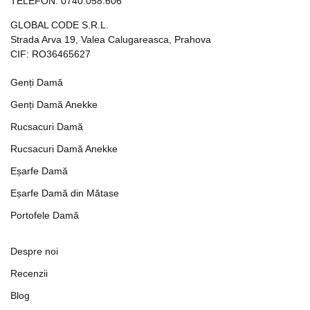
TELEFON:
0740.058.606
GLOBAL CODE S.R.L.
Strada Arva 19, Valea Calugareasca, Prahova
CIF: RO36465627
Genți Damă
Genți Damă Anekke
Rucsacuri Damă
Rucsacuri Damă Anekke
Eșarfe Damă
Eșarfe Damă din Mătase
Portofele Damă
Despre noi
Recenzii
Blog