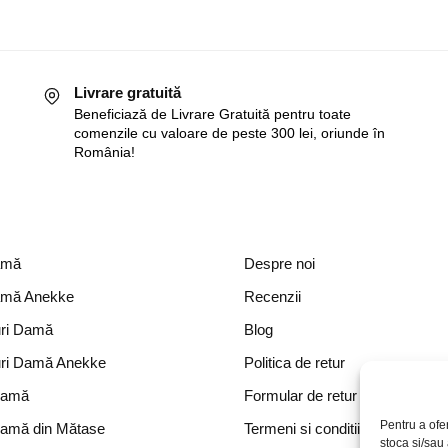
Livrare gratuită
Beneficiază de Livrare Gratuită pentru toate
comenzile cu valoare de peste 300 lei, oriunde în
România!
amă
Despre noi
amă Anekke
Recenzii
ri Damă
Blog
ri Damă Anekke
Politica de retur
Damă
Formular de retur
Pentru a ofe
Damă din Mătase
Termeni si conditii
stoca și/sau