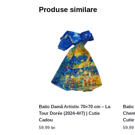
Produse similare
Batic Damă Artistic 70×70 cm – La
Batic
Tour Dorée (2024-4#7) | Cutie
Chemi
Cadou
Cutie
59,99
lei
59,99