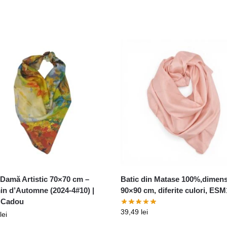
 Damă Artistic 70×70 cm –
Batic din Matase 100%,dimen
n d’Automne (2024-4#10) |
90×90 cm, diferite culori, ES
 Cadou
39,49
lei
lei