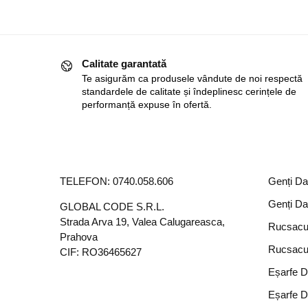
Calitate garantată
Te asigurăm ca produsele vândute de noi respectă
standardele de calitate și îndeplinesc cerințele de
performanță expuse în ofertă.
TELEFON:
0740.058.606
Genți D
Genți D
GLOBAL CODE S.R.L.
Strada Arva 19, Valea Calugareasca,
Rucsacu
Prahova
Rucsacu
CIF: RO36465627
Eșarfe 
Eșarfe 