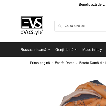
Beneficiază de
Li
Rucsacuri damă
Genți damă
Made in Italy
Prima pagină
Eșarfe Damă
Eșarfe Damă din
/
/