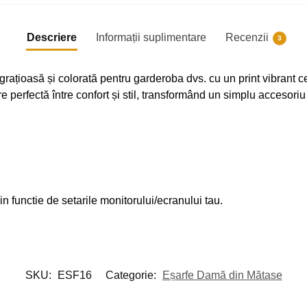
Descriere
Informații suplimentare
Recenzii
3
 grațioasă și colorată pentru garderoba dvs. cu un print vibrant
inare perfectă între confort și stil, transformând un simplu acces
 in functie de setarile monitorului/ecranului tau.
SKU:
ESF16
Categorie:
Eșarfe Damă din Mătase