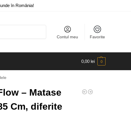
riunde în România!
Caută
Contul meu
Favorite
0,00
lei
0
dele
Flow – Matase
5 Cm, diferite