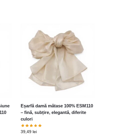
siune
Eșarfă damă mătase 100% ESM110
M110
– fină, subțire, elegantă, diferite
culori
39,49
lei