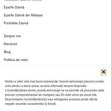
Eșarfe Damă
Eșarfe Damă din Mătase
Portofele Damă
Despre noi
Recenzii
Blog
Politica de retur
Formular de retur
Termeni si conditii
Pentru a oferi cele mai bune experiențe, folosim tehnologii precum cookie-
Politica de Confidențialitate
urile pentru a stoca și/sau accesa informații despre dispozitiv.
Consimțământul pentru aceste tehnologii ne va permite să procesăm date
Politica de cookies
precum comportamentul de navigare sau ID-urile unice pe acest site.
Setări Cookie-uri
Neacordarea consimțământului sau retragerea acestuia poate afecta
negativ anumite caracteristici și funcții.
Contact