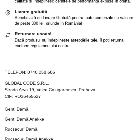
calitate și îndeplinesc cerințele de performanță expuse în ofertă.
Livrare gratuită
Beneficiază de Livrare Gratuită pentru toate comenzile cu valoare
de peste 300 lei, oriunde în România!
Returnare ușoară
Dacă produsul nu îndeplinește așteptările tale, îl poți returna
conform regulamentului nostru.
TELEFON:
0740.058.606
GLOBAL CODE S.R.L.
Strada Arva 19, Valea Calugareasca, Prahova
CIF: RO36465627
Genți Damă
Genți Damă Anekke
Rucsacuri Damă
Rucsacuri Damă Anekke