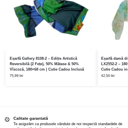
Eșarfă Gallery 8108-2 – Ediție Artistică
Eșarfă damă d
Reversibilă (2 Fețe), 50% Mătase & 50%
LX2552-2 – 180
Vîscoză, 180×68 cm | Cutie Cadou Inclusă
Cutie Cadou in
75,99
lei
42,50
lei
Calitate garantată
Te asigurăm ca produsele vândute de noi respectă standardele de