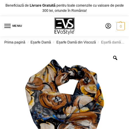
Beneficiază de
Livrare Gratuită
pentru toate comenzile cu valoare de peste
300 lei, oriunde în România!
MENIU
0
Prima pagină
Eșarfe Damă
Eșarfe Damă din Viscoză
Eșarfă damă pătrată „Golden Mocha Noir” YF73-3 – 70×70 cm, 100% viscoză Print floral artistic, Cutie Cadou inclusă
/
/
/