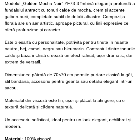
Modelul „Golden Mocha Noir” YF73-3 îmbină eleganța profundă a
fundalului antracit cu tonuri calde de mocha, crem și accente
galben-aurii, completate subtil de detalii albastre. Compoziția
florală are un aer artistic, aproape pictural, cu linii expresive ce
oferă profunzime și caracter.
Este o eșarfă cu personalitate, potrivită pentru ținute în nuanțe
neutre, bej, camel, negru sau bleumarin. Contrastul dintre tonurile
calde și baza închisă creează un efect rafinat, ușor dramatic, dar
extrem de versatil.
Dimensiunea pătrată de 70×70 cm permite purtare clasică la gât,
stil bandană, accesoriu pentru geantă sau detaliu elegant într-un
sacou.
Materialul din viscoză este fin, ușor și plăcut la atingere, cu o
textură delicată și cădere naturală.
Un accesoriu sofisticat, ideal pentru un look elegant, echilibrat și
modern.
Material:
100% viscoză