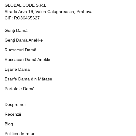
GLOBAL CODE S.R.L.
Strada Arva 19, Valea Calugareasca, Prahova
CIF: RO36465627
Genți Damă
Genți Damă Anekke
Rucsacuri Damă
Rucsacuri Damă Anekke
Eșarfe Damă
Eșarfe Damă din Mătase
Portofele Damă
Despre noi
Recenzii
Blog
Politica de retur