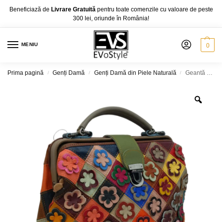
Beneficiază de
Livrare Gratuită
pentru toate comenzile cu valoare de peste
300 lei, oriunde în România!
MENIU
0
Prima pagină
Genți Damă
Genți Damă din Piele Naturală
Geantă Damă Jasmine 7852-1, Piele Naturală, Multicolor
/
/
/