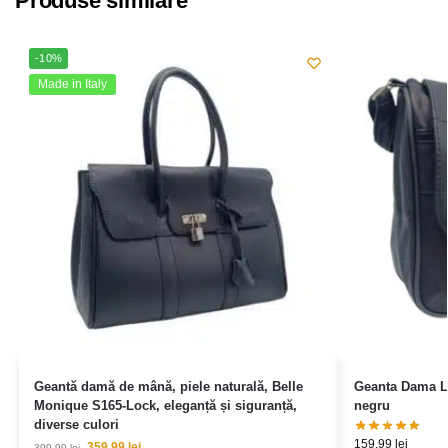
Produse similare
-10%
Made in Italy
Geantă damă de mână, piele naturală, Belle
Geanta Dama Lu
Monique S165-Lock, eleganță și siguranță,
negru
diverse culori
159,99
lei
359,99
lei
399,99
lei