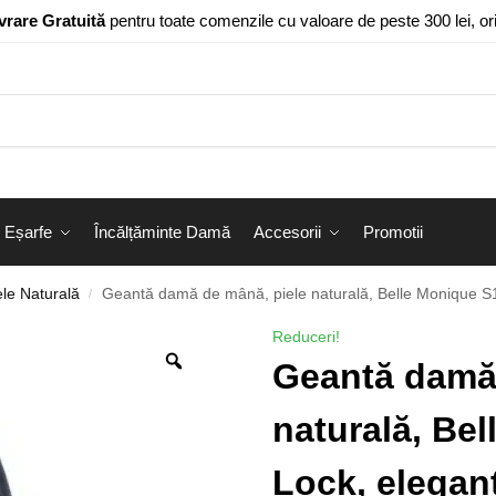
vrare Gratuită
pentru toate comenzile cu valoare de peste 300 lei, o
Eșarfe
Încălțăminte Damă
Accesorii
Promotii
le Naturală
Geantă damă de mână, piele naturală, Belle Monique S16
/
Reduceri!
Geantă damă 
naturală, Be
Lock, eleganț