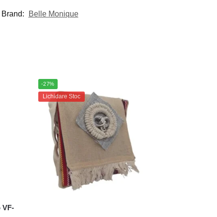
Brand:
Belle Monique
-27%
Lichidare Stoc
 VF-