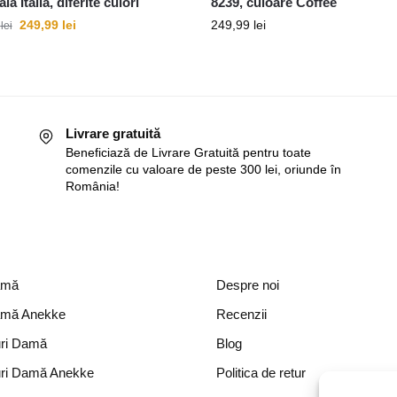
lă Italia, diferite culori
8239, culoare Coffee
249,99
lei
249,99
lei
9
lei
Livrare gratuită
Beneficiază de Livrare Gratuită pentru toate
comenzile cu valoare de peste 300 lei, oriunde în
România!
amă
Despre noi
amă Anekke
Recenzii
ri Damă
Blog
ri Damă Anekke
Politica de retur