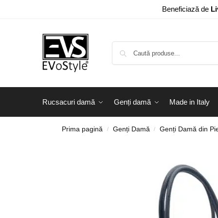
Beneficiază de
Li
Rucsacuri damă
Genți damă
Made in Italy
Prima pagină
Genți Damă
Genți Damă din Pie
/
/