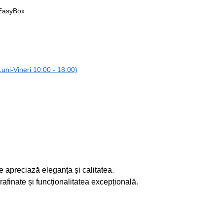
 EasyBox
ni-Vineri 10:00 - 18:00)
e apreciază eleganța și calitatea.
afinate și funcționalitatea excepțională.