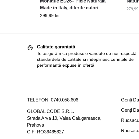
Monique ED26– Piele Naturală
Natura
Made in Italy, diferite culori
279,9
299,99
lei
Calitate garantată
Te asigurăm ca produsele vândute de noi respectă
standardele de calitate și îndeplinesc cerințele de
performanță expuse în ofertă.
TELEFON:
0740.058.606
Genți D
Genți D
GLOBAL CODE S.R.L.
Strada Arva 19, Valea Calugareasca,
Rucsacu
Prahova
Rucsacu
CIF: RO36465627