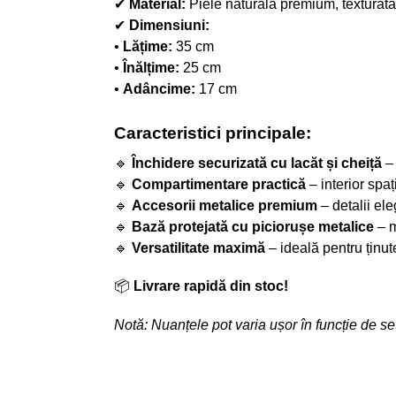
✔
Material:
Piele naturală premium, texturată,
✔
Dimensiuni:
•
Lățime:
35 cm
•
Înălțime:
25 cm
•
Adâncime:
17 cm
Caracteristici principale:
🔹
Închidere securizată cu lacăt și cheiță
– 
🔹
Compartimentare practică
– interior spa
🔹
Accesorii metalice premium
– detalii ele
🔹
Bază protejată cu piciorușe metalice
– m
🔹
Versatilitate maximă
– ideală pentru ținut
📦
Livrare rapidă din stoc!
Notă: Nuanțele pot varia ușor în funcție de set