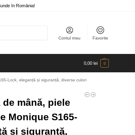
riunde în România!
Caută
Contul meu
Favorite
0,00
lei
0
5-Lock, eleganță și siguranță, diverse culori
de mână, piele
lle Monique S165-
ă și siguranță,