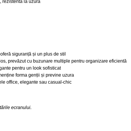
 rezistentă la uzură
oferă siguranță și un plus de stil
țios, prevăzut cu buzunare multiple pentru organizare eficientă
gante pentru un look sofisticat
enține forma genții și previne uzura
ele office, elegante sau casual-chic
ările ecranului.