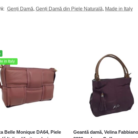
ii:
Genți Damă
,
Genți Damă din Piele Naturală
,
Made in Italy
%
 in Italy
a Belle Monique DA64, Piele
Geantă damă, Velina Fabbiano