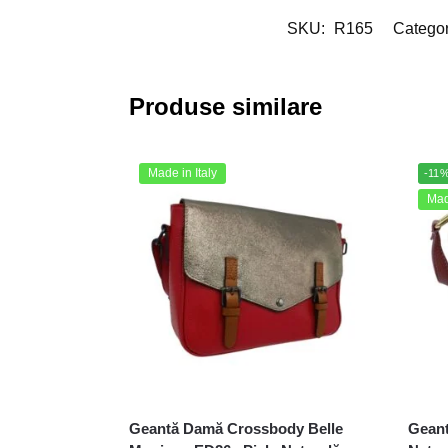
SKU:
R165
Categor
Produse similare
Made in Italy
-11
Made
Geantă Damă Crossbody Belle
Geant