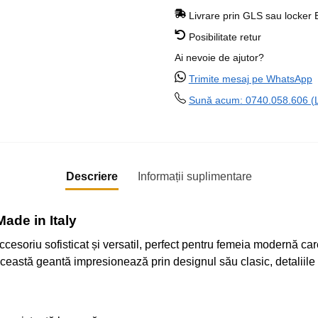
Livrare prin GLS sau locker
Posibilitate retur
Ai nevoie de ajutor?
Trimite mesaj pe WhatsApp
Sună acum: 0740.058.606 (Lu
Descriere
Informații suplimentare
ade in Italy
cesoriu sofisticat și versatil, perfect pentru femeia modernă car
această geantă impresionează prin designul său clasic, detaliile r