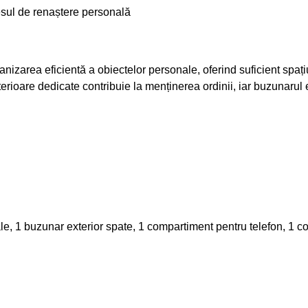
cesul de renaștere personală
nizarea eficientă a obiectelor personale, oferind suficient spați
erioare dedicate contribuie la menținerea ordinii, iar buzunarul ex
e, 1 buzunar exterior spate, 1 compartiment pentru telefon, 1 