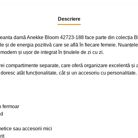
Descriere
. Geanta damă Anekke Bloom 42723-188 face parte din colecția Bl
e și de energia pozitivă care se află în fiecare femeie. Nuanțele d
odern și ușor de integrat în ținutele de zi cu zi.
rei compartimente separate, care oferă organizare excelentă și a
doresc atât funcționalitate, cât și un accesoriu cu personalitate.
n fermoar
id
etice sau accesorii mici
it