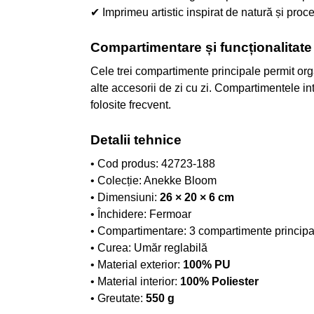
✔ Imprimeu artistic inspirat de natură și pro
Compartimentare și funcționalitate
Cele trei compartimente principale permit orga
alte accesorii de zi cu zi. Compartimentele int
folosite frecvent.
Detalii tehnice
• Cod produs: 42723-188
• Colecție: Anekke Bloom
• Dimensiuni:
26 × 20 × 6 cm
• Închidere: Fermoar
• Compartimentare: 3 compartimente principal
• Curea: Umăr reglabilă
• Material exterior:
100% PU
• Material interior:
100% Poliester
• Greutate:
550 g