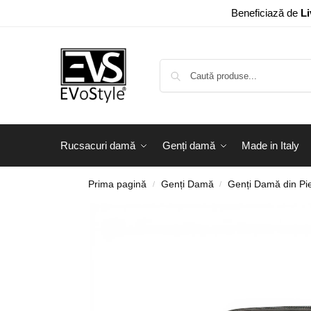
Beneficiază de
Li
Rucsacuri damă
Genți damă
Made in Italy
Prima pagină
Genți Damă
Genți Damă din Pie
/
/