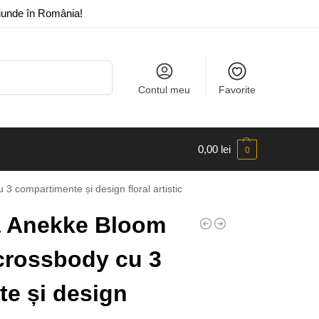
riunde în România!
Caută
Contul meu
Favorite
0,00
lei
0
compartimente și design floral artistic
 Anekke Bloom
crossbody cu 3
e și design