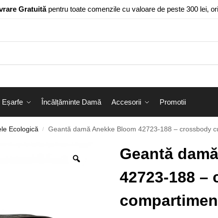
vrare Gratuită
pentru toate comenzile cu valoare de peste 300 lei, o
Eșarfe
Încălțăminte Damă
Accesorii
Promotii
le Ecologică
Geantă damă Anekke Bloom 42723-188 – crossbody cu 3 
/
Geantă damă
42723-188 – 
compartiment