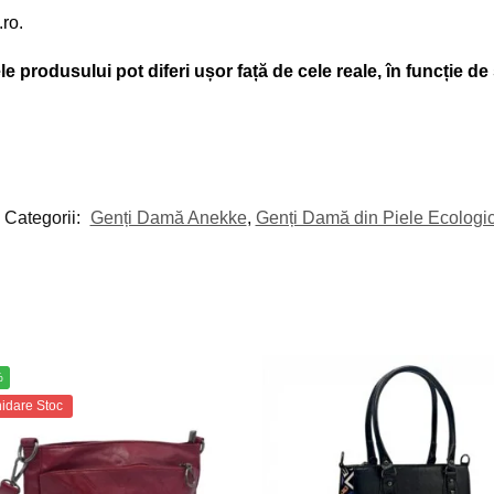
.ro.
e produsului pot diferi ușor față de cele reale, în funcție de 
Categorii:
Genți Damă Anekke
,
Genți Damă din Piele Ecologi
%
hidare Stoc