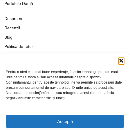
Portofele Damă
Despre noi
Recenzii
Blog
Politica de retur
Formular de retur
Termeni si conditii
Pentru a oferi cele mai bune experiențe, folosim tehnologii precum cookie-
Politica de Confidențialitate
urile pentru a stoca și/sau accesa informații despre dispozitiv.
Consimțământul pentru aceste tehnologii ne va permite să procesăm date
Politica de cookies
precum comportamentul de navigare sau ID-urile unice pe acest site.
Setări Cookie-uri
Neacordarea consimțământului sau retragerea acestuia poate afecta
negativ anumite caracteristici și funcții.
Contact
Acceptă