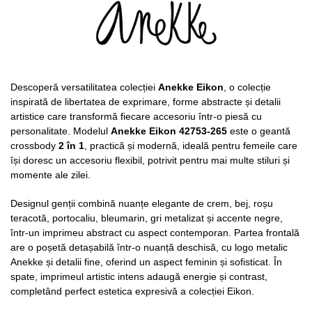
Descoperă versatilitatea colecției
Anekke Eikon
, o colecție
inspirată de libertatea de exprimare, forme abstracte și detalii
artistice care transformă fiecare accesoriu într-o piesă cu
personalitate. Modelul
Anekke Eikon 42753-265
este o geantă
crossbody
2 în 1
, practică și modernă, ideală pentru femeile care
își doresc un accesoriu flexibil, potrivit pentru mai multe stiluri și
momente ale zilei.
Designul genții combină nuanțe elegante de crem, bej, roșu
teracotă, portocaliu, bleumarin, gri metalizat și accente negre,
într-un imprimeu abstract cu aspect contemporan. Partea frontală
are o poșetă detașabilă într-o nuanță deschisă, cu logo metalic
Anekke și detalii fine, oferind un aspect feminin și sofisticat. În
spate, imprimeul artistic intens adaugă energie și contrast,
completând perfect estetica expresivă a colecției Eikon.