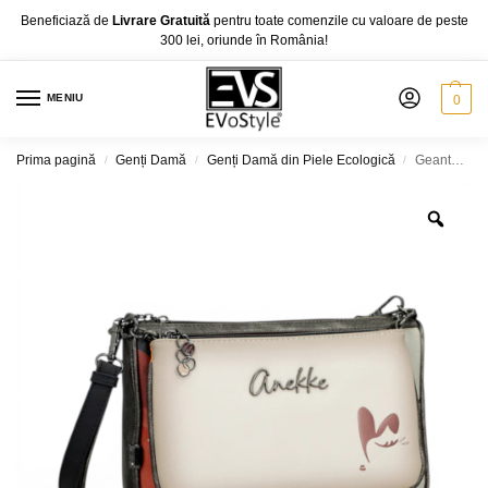
Beneficiază de
Livrare Gratuită
pentru toate comenzile cu valoare de peste
300 lei, oriunde în România!
MENIU
0
Prima pagină
Genți Damă
Genți Damă din Piele Ecologică
Geantă damă Anekke Eikon 42753-265 – crossbody 2 în 1, 28 × 18 × 7 cm
/
/
/