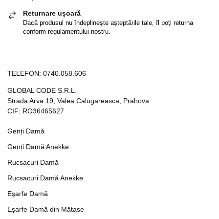
Returnare ușoară
Dacă produsul nu îndeplinește așteptările tale, îl poți returna
conform regulamentului nostru.
TELEFON:
0740.058.606
GLOBAL CODE S.R.L.
Strada Arva 19, Valea Calugareasca, Prahova
CIF: RO36465627
Genți Damă
Genți Damă Anekke
Rucsacuri Damă
Rucsacuri Damă Anekke
Eșarfe Damă
Eșarfe Damă din Mătase