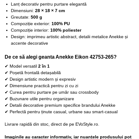
Lanț decorativ pentru purtare elegantă
Dimensiuni:
28 × 18 × 7 cm
Greutate:
500 g
Compoziție exterior:
100% PU
Compoziție interior:
100% poliester
Design: imprimeu artistic abstract, detalii metalice Anekke și
accente decorative
De ce să alegi geanta Anekke Eikon 42753-265?
✔ Model versatil
2 în 1
✔ Poșetă frontală detașabilă
✔ Design artistic modern și expresiv
✔ Dimensiune practică pentru zi cu zi
✔ Curea pentru purtare pe umăr sau crossbody
✔ Buzunare utile pentru organizare
✔ Detalii decorative premium specifice brandului Anekke
✔ Perfectă pentru ținute casual, urbane sau smart-casual
Livrare rapidă din stoc, direct de pe EVoStyle.ro.
Imaginile au caracter informativ, iar nuanțele produsului pot