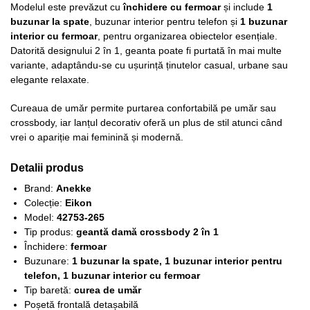
Modelul este prevăzut cu
închidere cu fermoar
și include
1
buzunar la spate
, buzunar interior pentru telefon și
1 buzunar
interior cu fermoar
, pentru organizarea obiectelor esențiale.
Datorită designului 2 în 1, geanta poate fi purtată în mai multe
variante, adaptându-se cu ușurință ținutelor casual, urbane sau
elegante relaxate.
Cureaua de umăr permite purtarea confortabilă pe umăr sau
crossbody, iar lanțul decorativ oferă un plus de stil atunci când
vrei o apariție mai feminină și modernă.
Detalii produs
Brand:
Anekke
Colecție:
Eikon
Model:
42753-265
Tip produs:
geantă damă crossbody 2 în 1
Închidere:
fermoar
Buzunare:
1 buzunar la spate, 1 buzunar interior pentru
telefon, 1 buzunar interior cu fermoar
Tip baretă:
curea de umăr
Poșetă frontală detașabilă