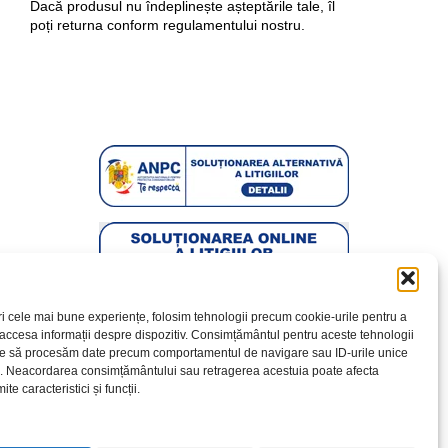
Dacă produsul nu îndeplinește așteptările tale, îl
poți returna conform regulamentului nostru.
ri cele mai bune experiențe, folosim tehnologii precum cookie-urile pentru a
 accesa informații despre dispozitiv. Consimțământul pentru aceste tehnologii
te să procesăm date precum comportamentul de navigare sau ID-urile unice
e. Neacordarea consimțământului sau retragerea acestuia poate afecta
te caracteristici și funcții.