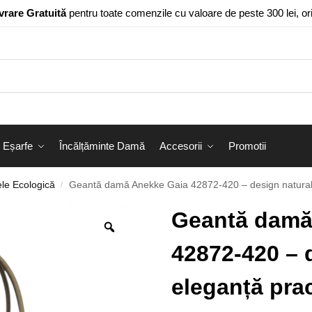
vrare Gratuită
pentru toate comenzile cu valoare de peste 300 lei, o
Eșarfe
Încălțăminte Damă
Accesorii
Promotii
le Ecologică
Geantă damă Anekke Gaia 42872-420 – design natural 
/
Geantă damă
42872-420 – d
eleganță pra