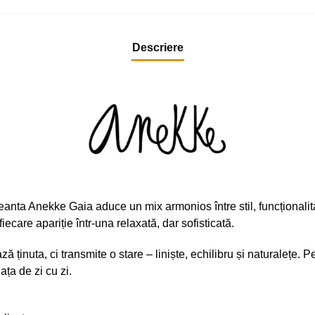
Descriere
geanta Anekke Gaia aduce un mix armonios între stil, funcționalitat
ecare apariție într-una relaxată, dar sofisticată.
ținuta, ci transmite o stare – liniște, echilibru și naturalețe. P
iața de zi cu zi.