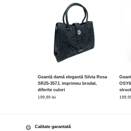
Geantă damă elegantă Silvia Rosa
Geant
SR25-357J, imprimeu brodat,
OSY66
diferite culori
struc
199,99
lei
199,9
Calitate garantată