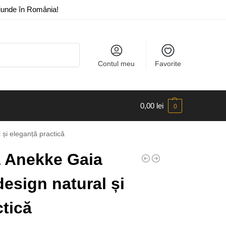
riunde în România!
Caută
Contul meu
Favorite
0,00
lei
0
și eleganță practică
 Anekke Gaia
esign natural și
ctică