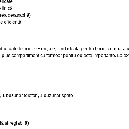
elicate
zilnică
rea detașabilă)
e eficientă
ntru toate lucrurile esențiale, fiind ideală pentru birou, cumpără
i, plus compartiment cu fermoar pentru obiecte importante. La ext
, 1 buzunar telefon, 1 buzunar spate
ă și reglabilă)