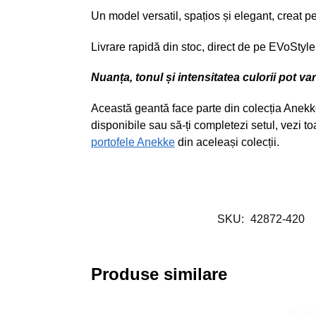
Un model versatil, spațios și elegant, creat pe
Livrare rapidă din stoc, direct de pe EVoStyle
Nuanța, tonul și intensitatea culorii pot v
Această geantă face parte din colecția Anekke 
disponibile sau să-ți completezi setul, vezi 
portofele Anekke
din aceleași colecții.
SKU:
42872-420
Produse similare