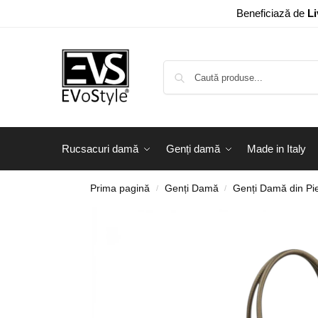
Beneficiază de
Li
Rucsacuri damă
Genți damă
Made in Italy
Prima pagină
Genți Damă
Genți Damă din Pie
/
/