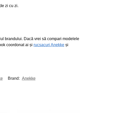
e zi cu zi.
tilul brandului. Dacă vrei să compari modelele
ook coordonat ai și
rucsacuri Anekke
și
ke
Brand:
Anekke