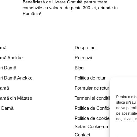
Beneficiază de Livrare Gratuită pentru toate
comenzile cu valoare de peste 300 lei, oriunde în
România!
amă
Despre noi
amă Anekke
Recenzii
ri Damă
Blog
ri Damă Anekke
Politica de retur
Damă
Formular de retur
Pentru a ofe
Damă din Mătase
Termeni si conditii
stoca și/sau
e Damă
Politica de Confidențialitate
ne va permi
pe acest sit
Politica de cookies
negativ anumi
Setări Cookie-uri
Contact