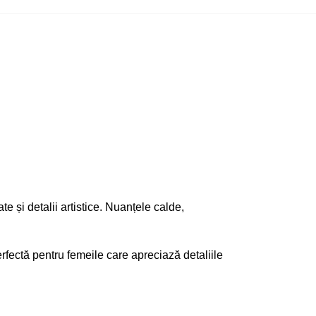
e și detalii artistice. Nuanțele calde,
erfectă pentru femeile care apreciază detaliile