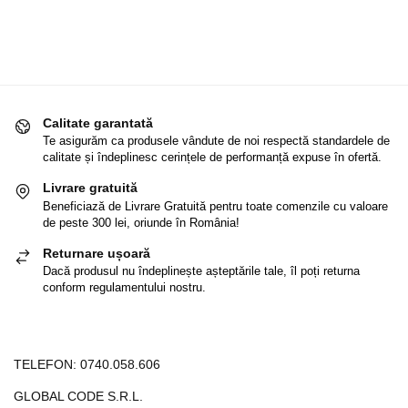
Calitate garantată
Te asigurăm ca produsele vândute de noi respectă standardele de
calitate și îndeplinesc cerințele de performanță expuse în ofertă.
Livrare gratuită
Beneficiază de Livrare Gratuită pentru toate comenzile cu valoare
de peste 300 lei, oriunde în România!
Returnare ușoară
Dacă produsul nu îndeplinește așteptările tale, îl poți returna
conform regulamentului nostru.
TELEFON:
0740.058.606
GLOBAL CODE S.R.L.