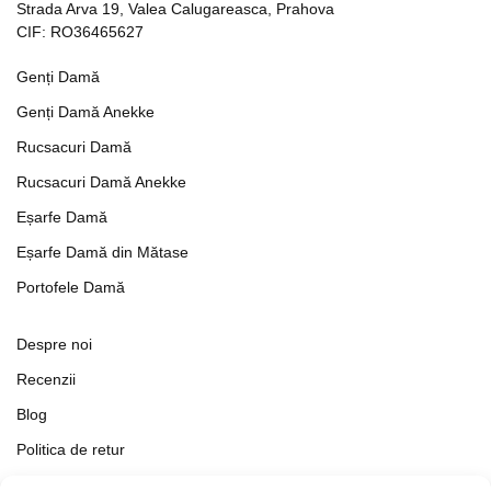
Strada Arva 19, Valea Calugareasca, Prahova
CIF: RO36465627
Genți Damă
Genți Damă Anekke
Rucsacuri Damă
Rucsacuri Damă Anekke
Eșarfe Damă
Eșarfe Damă din Mătase
Portofele Damă
Despre noi
Recenzii
Blog
Politica de retur
Formular de retur