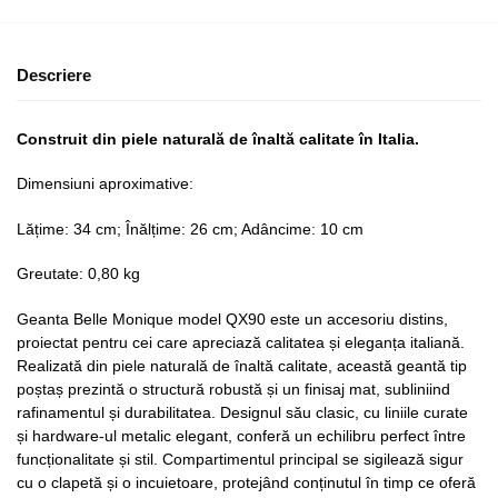
Descriere
Construit din piele naturală de înaltă calitate în Italia.
Dimensiuni aproximative:
Lățime: 34 cm; Înălțime: 26 cm; Adâncime: 10 cm
Greutate: 0,80 kg
Geanta Belle Monique model QX90 este un accesoriu distins,
proiectat pentru cei care apreciază calitatea și eleganța italiană.
Realizată din piele naturală de înaltă calitate, această geantă tip
poștaș prezintă o structură robustă și un finisaj mat, subliniind
rafinamentul și durabilitatea. Designul său clasic, cu liniile curate
și hardware-ul metalic elegant, conferă un echilibru perfect între
funcționalitate și stil. Compartimentul principal se sigilează sigur
cu o clapetă și o incuietoare, protejând conținutul în timp ce oferă