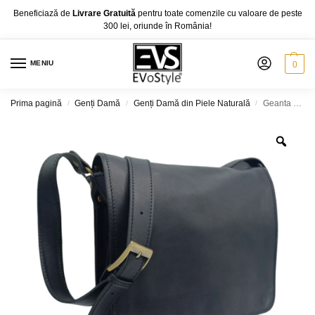
Beneficiază de
Livrare Gratuită
pentru toate comenzile cu valoare de peste
300 lei, oriunde în România!
MENIU
0
Prima pagină
Genți Damă
Genți Damă din Piele Naturală
Geanta Belle Monique QX90, Piele Naturala Italia, negru
/
/
/