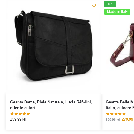
-15%
Made in Italy
Geanta Dama, Piele Naturala, Lucia R45-Uni,
Geanta Belle M
diferite culori
Italia, culoare
159,99
lei
279,99
329,99
lei