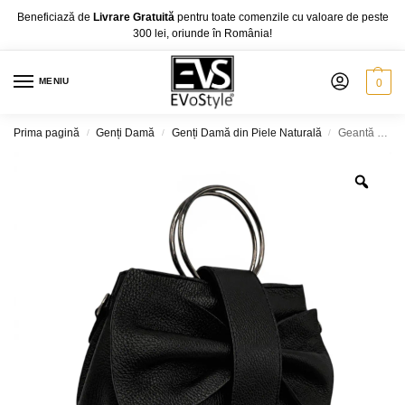
Beneficiază de
Livrare Gratuită
pentru toate comenzile cu valoare de peste
300 lei, oriunde în România!
MENIU
0
Prima pagină
Genți Damă
Genți Damă din Piele Naturală
Geantă damă Belle Monique LI67 Negru – piele naturală italiană și eleganță contemporană
/
/
/