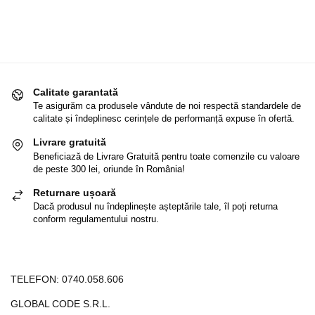
Calitate garantată
Te asigurăm ca produsele vândute de noi respectă standardele de
calitate și îndeplinesc cerințele de performanță expuse în ofertă.
Livrare gratuită
Beneficiază de Livrare Gratuită pentru toate comenzile cu valoare
de peste 300 lei, oriunde în România!
Returnare ușoară
Dacă produsul nu îndeplinește așteptările tale, îl poți returna
conform regulamentului nostru.
TELEFON:
0740.058.606
GLOBAL CODE S.R.L.