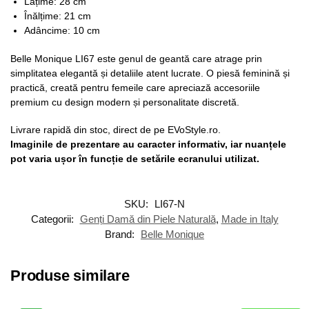
Lățime: 28 cm
Înălțime: 21 cm
Adâncime: 10 cm
Belle Monique LI67 este genul de geantă care atrage prin
simplitatea elegantă și detaliile atent lucrate. O piesă feminină și
practică, creată pentru femeile care apreciază accesoriile
premium cu design modern și personalitate discretă.
Livrare rapidă din stoc, direct de pe EVoStyle.ro.
Imaginile de prezentare au caracter informativ, iar nuanțele
pot varia ușor în funcție de setările ecranului utilizat.
SKU:
LI67-N
Categorii:
Genți Damă din Piele Naturală
,
Made in Italy
Brand:
Belle Monique
Produse similare