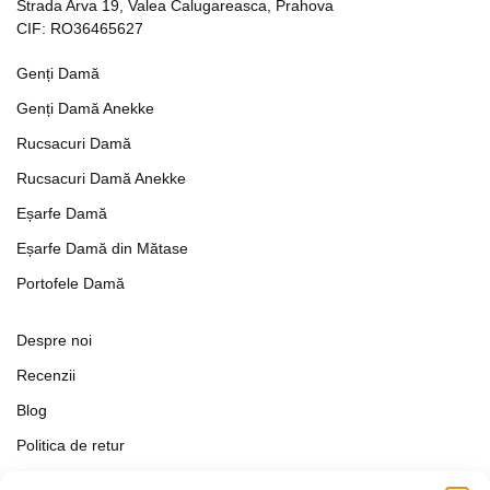
Strada Arva 19, Valea Calugareasca, Prahova
CIF: RO36465627
Genți Damă
Genți Damă Anekke
Rucsacuri Damă
Rucsacuri Damă Anekke
Eșarfe Damă
Eșarfe Damă din Mătase
Portofele Damă
Despre noi
Recenzii
Blog
Politica de retur
Formular de retur