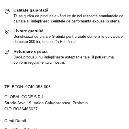
Calitate garantată
Te asigurăm ca produsele vândute de noi respectă standardele de
calitate și îndeplinesc cerințele de performanță expuse în ofertă.
Livrare gratuită
Beneficiază de Livrare Gratuită pentru toate comenzile cu valoare
de peste 300 lei, oriunde în România!
Returnare ușoară
Dacă produsul nu îndeplinește așteptările tale, îl poți returna
conform regulamentului nostru.
TELEFON:
0740.058.606
GLOBAL CODE S.R.L.
Strada Arva 19, Valea Calugareasca, Prahova
CIF: RO36465627
Genți Damă