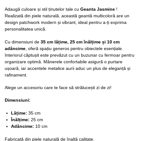
Adaugă culoare și stil ținutelor tale cu
Geanta Jasmine
!
Realizată din piele naturală, această geantă multicoloră are un
design patchwork modern și vibrant, ideal pentru a-ți exprima
personalitatea unică.
Cu dimensiuni de
35 cm lățime, 25 cm înălțime și 10 cm
adâncime
, oferă spațiu generos pentru obiectele esențiale.
Interiorul căptușit este prevăzut cu un buzunar cu fermoar pentru
organizare optimă. Mânerele confortabile asigură o purtare
ușoară, iar accentele metalice aurii aduc un plus de eleganță și
rafinament.
Alege un accesoriu care te face să strălucești zi de zi!
Dimensiuni:
Lățime:
35 cm
Înălțime:
25 cm
Adâncime:
10 cm
Fabricată din piele naturală de înaltă calitate.