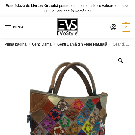
Beneficiază de
Livrare Gratuită
pentru toate comenzile cu valoare de peste
300 lei, oriunde în România!
MENIU
0
Prima pagină
Genți Damă
Genți Damă din Piele Naturală
Geantă Damă Jasmine 6322-1, Piele Naturală, Multicolor
/
/
/