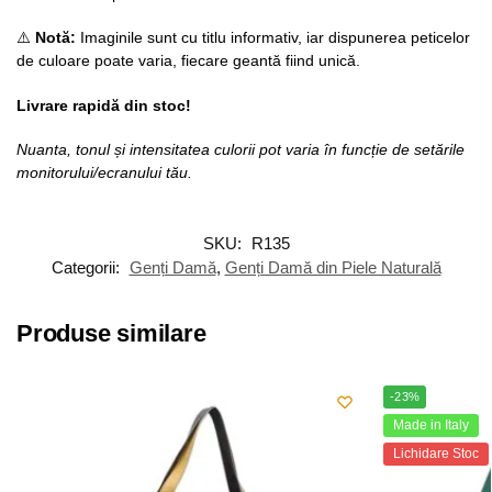
⚠️
Notă:
Imaginile sunt cu titlu informativ, iar dispunerea peticelor
de culoare poate varia, fiecare geantă fiind unică.
Livrare rapidă din stoc!
Nuanta, tonul și intensitatea culorii pot varia în funcție de setările
monitorului/ecranului tău.
SKU:
R135
Categorii:
Genți Damă
,
Genți Damă din Piele Naturală
Produse similare
-23%
Made in Italy
Lichidare Stoc