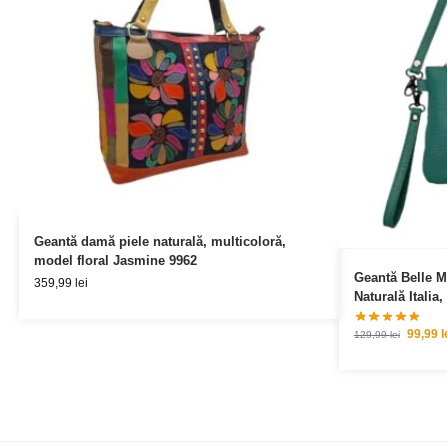
Geantă damă piele naturală, multicoloră,
model floral Jasmine 9962
Geantă Belle M
359,99
lei
Naturală Italia, 
99,99
l
129,99
lei