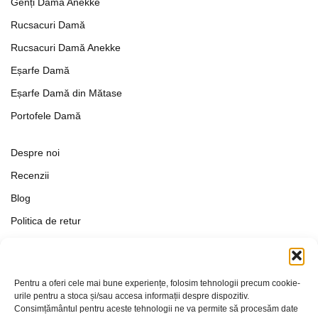
Genți Damă Anekke
Rucsacuri Damă
Rucsacuri Damă Anekke
Eșarfe Damă
Eșarfe Damă din Mătase
Portofele Damă
Despre noi
Recenzii
Blog
Politica de retur
Formular de retur
Termeni si conditii
Pentru a oferi cele mai bune experiențe, folosim tehnologii precum cookie-
Politica de Confidențialitate
urile pentru a stoca și/sau accesa informații despre dispozitiv.
Consimțământul pentru aceste tehnologii ne va permite să procesăm date
Politica de cookies