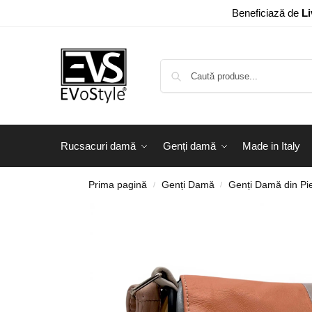
Beneficiază de
Li
Rucsacuri damă
Genți damă
Made in Italy
Prima pagină
Genți Damă
Genți Damă din Pie
/
/