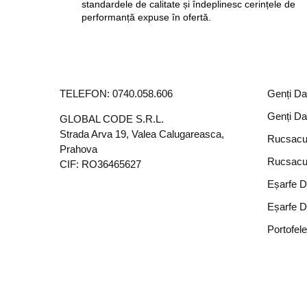
standardele de calitate și îndeplinesc cerințele de
performanță expuse în ofertă.
TELEFON:
0740.058.606
Genți D
Genți D
GLOBAL CODE S.R.L.
Strada Arva 19, Valea Calugareasca,
Rucsacu
Prahova
Rucsacu
CIF: RO36465627
Eșarfe 
Eșarfe 
Portofel