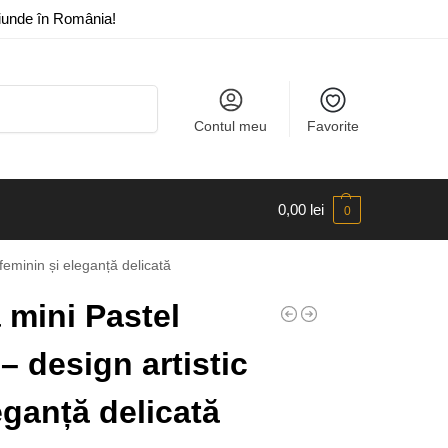
riunde în România!
Caută
Contul meu
Favorite
0,00
lei
0
eminin și eleganță delicată
mini Pastel
 design artistic
eganță delicată