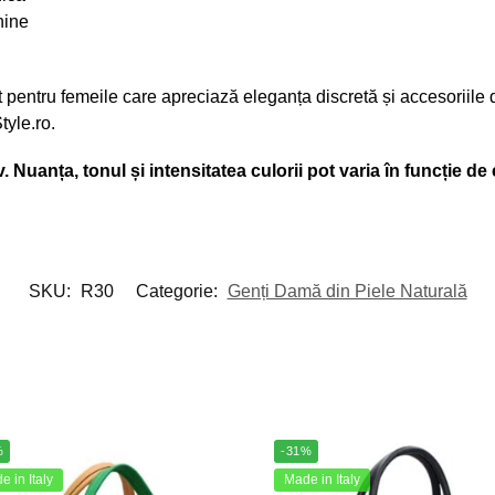
nine
t pentru femeile care apreciază eleganța discretă și accesoriile d
tyle.ro.
 Nuanța, tonul și intensitatea culorii pot varia în funcție de 
SKU:
R30
Categorie:
Genți Damă din Piele Naturală
%
-31%
 in Italy
Made in Italy