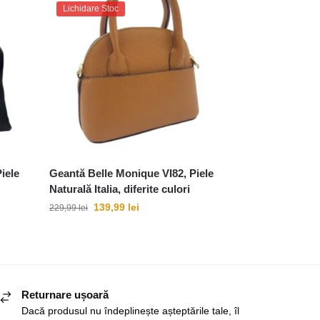
Lichidare Stoc
iele
Geantă Belle Monique VI82, Piele
Naturală Italia, diferite culori
139,99
lei
229,99
lei
Returnare ușoară
Dacă produsul nu îndeplinește așteptările tale, îl