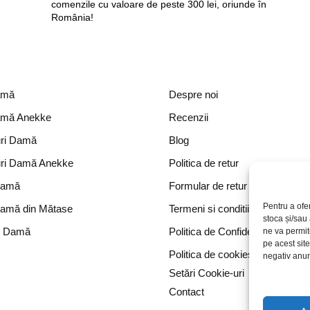
comenzile cu valoare de peste 300 lei, oriunde în
România!
amă
Despre noi
amă Anekke
Recenzii
ri Damă
Blog
ri Damă Anekke
Politica de retur
Damă
Formular de retur
Pentru a ofe
Damă din Mătase
Termeni si conditii
stoca și/sau
e Damă
Politica de Confidențialitate
ne va permi
pe acest sit
Politica de cookies
negativ anumi
Setări Cookie-uri
Contact