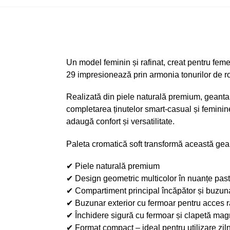
Un model feminin și rafinat, creat pentru fem
29 impresionează prin armonia tonurilor de ro
Realizată din piele naturală premium, geanta o
completarea ținutelor smart-casual și feminin
adaugă confort și versatilitate.
Paleta cromatică soft transformă această geant
✔ Piele naturală premium
✔ Design geometric multicolor în nuanțe past
✔ Compartiment principal încăpător și buzuna
✔ Buzunar exterior cu fermoar pentru acces r
✔ Închidere sigură cu fermoar și clapetă mag
✔ Format compact – ideal pentru utilizare zil