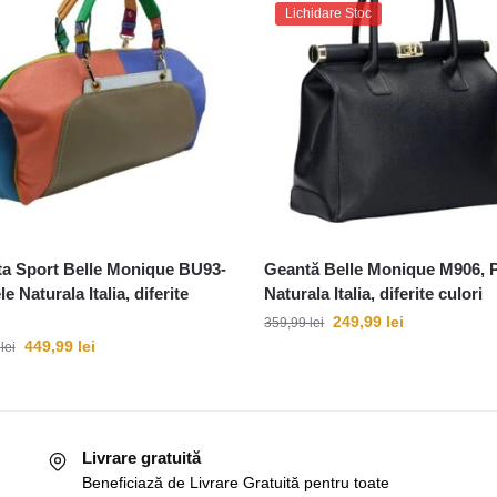
Lichidare Stoc
a Sport Belle Monique BU93-
Geantă Belle Monique M906, P
le Naturala Italia, diferite
Naturala Italia, diferite culori
249,99
lei
359,99
lei
449,99
lei
9
lei
Livrare gratuită
Beneficiază de Livrare Gratuită pentru toate