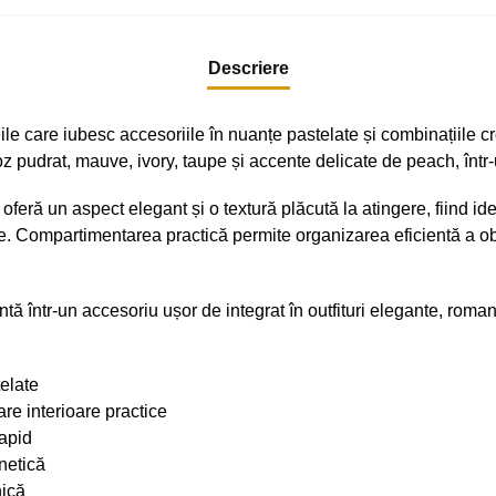
Descriere
eile care iubesc accesoriile în nuanțe pastelate și combinațiil
z pudrat, mauve, ivory, taupe și accente delicate de peach, într-
feră un aspect elegant și o textură plăcută la atingere, fiind ide
e. Compartimentarea practică permite organizarea eficientă a ob
ă într-un accesoriu ușor de integrat în outfituri elegante, roman
elate
re interioare practice
apid
netică
nică