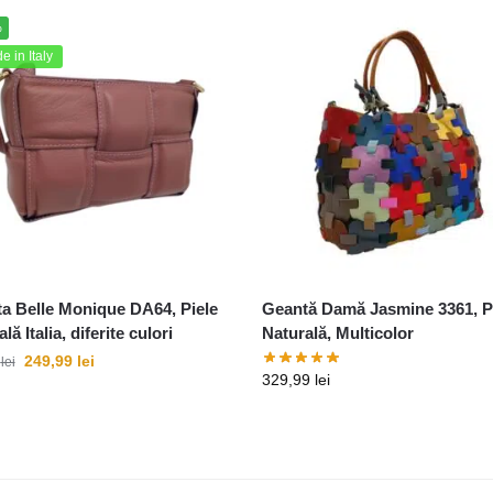
%
 in Italy
a Belle Monique DA64, Piele
Geantă Damă Jasmine 3361, P
lă Italia, diferite culori
Naturală, Multicolor
249,99
lei
9
lei
329,99
lei