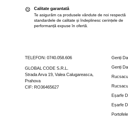
Calitate garantată
Te asigurăm ca produsele vândute de noi respectă
standardele de calitate și îndeplinesc cerințele de
performanță expuse în ofertă.
TELEFON:
0740.058.606
Genți D
Genți D
GLOBAL CODE S.R.L.
Strada Arva 19, Valea Calugareasca,
Rucsacu
Prahova
Rucsacu
CIF: RO36465627
Eșarfe 
Eșarfe 
Portofel