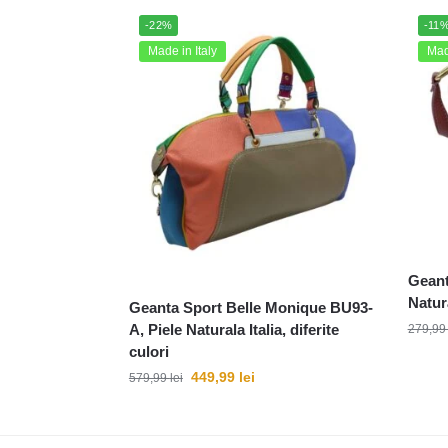
-22%
-11
Made in Italy
Made
Geant
Natura
Geanta Sport Belle Monique BU93-
A, Piele Naturala Italia, diferite
279,9
culori
449,99
lei
579,99
lei