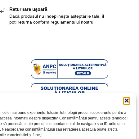
Returnare ușoară
Dacă produsul nu îndeplinește așteptările tale, îl
poți returna conform regulamentului nostru.
ri cele mai bune experiențe, folosim tehnologii precum cookie-urile pentru a
 accesa informații despre dispozitiv. Consimțământul pentru aceste tehnologii
te să procesăm date precum comportamentul de navigare sau ID-urile unice
e. Neacordarea consimțământului sau retragerea acestuia poate afecta
te caracteristici și funcții.