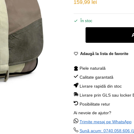
159,99
lei
În stoc
Adaugă la lista de favorite
Piele naturală
Calitate garantată
Livrare rapidă din stoc
Livrare prin GLS sau locker
Posibilitate retur
Ai nevoie de ajutor?
Trimite mesaj pe WhatsApp
Sună acum: 0740.058.606 (Lu