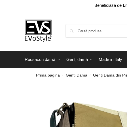
Beneficiază de
Li
Rucsacuri damă
Genți damă
Made in Italy
Prima pagină
Genți Damă
Genți Damă din Pie
/
/