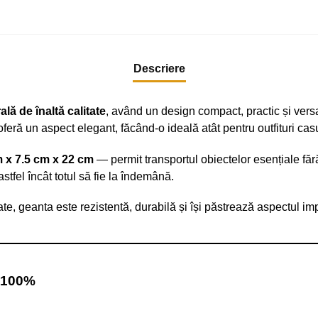
Descriere
ală de înaltă calitate
, având un design compact, practic și versati
 oferă un aspect elegant, făcând-o ideală atât pentru outfituri casu
m x 7.5 cm x 22 cm
— permit transportul obiectelor esențiale fără 
stfel încât totul să fie la îndemână.
itate, geanta este rezistentă, durabilă și își păstrează aspectul im
ă 100%