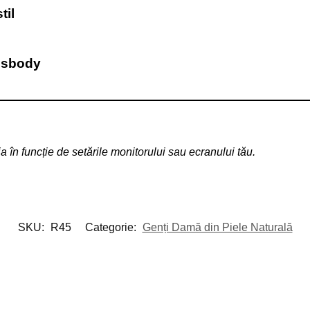
til
ssbody
ia în funcție de setările monitorului sau ecranului tău.
SKU:
R45
Categorie:
Genți Damă din Piele Naturală