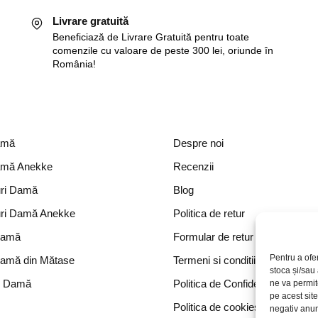
Livrare gratuită
Beneficiază de Livrare Gratuită pentru toate
comenzile cu valoare de peste 300 lei, oriunde în
România!
amă
Despre noi
amă Anekke
Recenzii
ri Damă
Blog
ri Damă Anekke
Politica de retur
Damă
Formular de retur
Pentru a ofe
Damă din Mătase
Termeni si conditii
stoca și/sau
e Damă
Politica de Confidențialitate
ne va permi
pe acest sit
Politica de cookies
negativ anumi