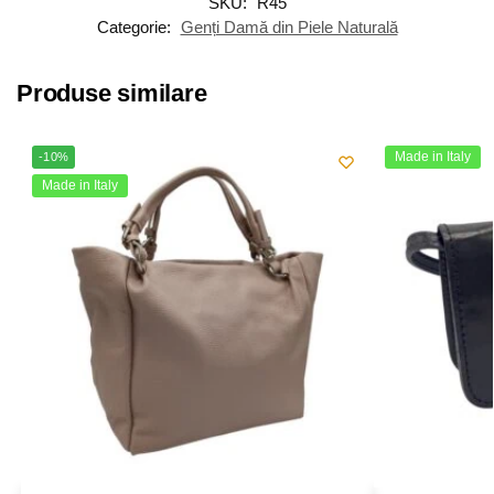
SKU:
R45
Categorie:
Genți Damă din Piele Naturală
Produse similare
Made in Italy
-10%
Made in Italy