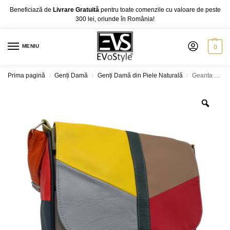
Beneficiază de
Livrare Gratuită
pentru toate comenzile cu valoare de peste
300 lei, oriunde în România!
MENIU
0
Prima pagină
Genți Damă
Genți Damă din Piele Naturală
Geanta Dama Unicat Lucia R45-C, Piele Naturală, Multicolor, diferite culori
/
/
/