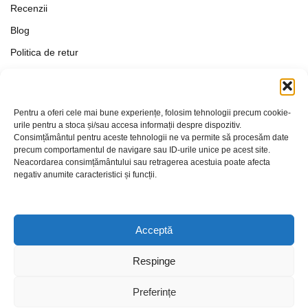
Recenzii
Blog
Politica de retur
Formular de retur
Termeni si conditii
Pentru a oferi cele mai bune experiențe, folosim tehnologii precum cookie-
Politica de Confidențialitate
urile pentru a stoca și/sau accesa informații despre dispozitiv.
Consimțământul pentru aceste tehnologii ne va permite să procesăm date
Politica de cookies
precum comportamentul de navigare sau ID-urile unice pe acest site.
Setări Cookie-uri
Neacordarea consimțământului sau retragerea acestuia poate afecta
negativ anumite caracteristici și funcții.
Contact
Acceptă
Respinge
Preferințe