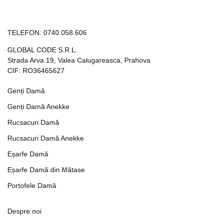
TELEFON:
0740.058.606
GLOBAL CODE S.R.L.
Strada Arva 19, Valea Calugareasca, Prahova
CIF: RO36465627
Genți Damă
Genți Damă Anekke
Rucsacuri Damă
Rucsacuri Damă Anekke
Eșarfe Damă
Eșarfe Damă din Mătase
Portofele Damă
Despre noi