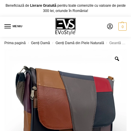
Beneficiază de
Livrare Gratuită
pentru toate comenzile cu valoare de peste
300 lei, oriunde în România!
MENIU
0
Prima pagină
Genți Damă
Genți Damă din Piele Naturală
Geantă Damă Unicat Lucia R45-L3, Piele Naturală, Multicolor
/
/
/