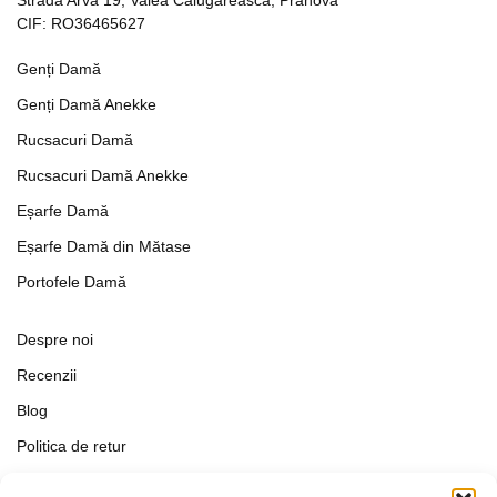
CIF: RO36465627
Genți Damă
Genți Damă Anekke
Rucsacuri Damă
Rucsacuri Damă Anekke
Eșarfe Damă
Eșarfe Damă din Mătase
Portofele Damă
Despre noi
Recenzii
Blog
Politica de retur
Formular de retur