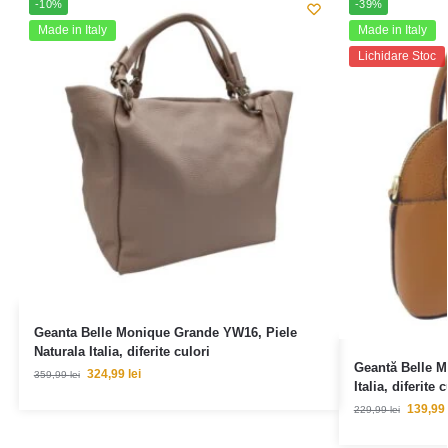
-10%
-39%
Made in Italy
Made in Italy
Lichidare Stoc
Geanta Belle Monique Grande YW16, Piele
Naturala Italia, diferite culori
Geantă Belle M
324,99
lei
359,99
lei
Italia, diferite 
139,99
229,99
lei