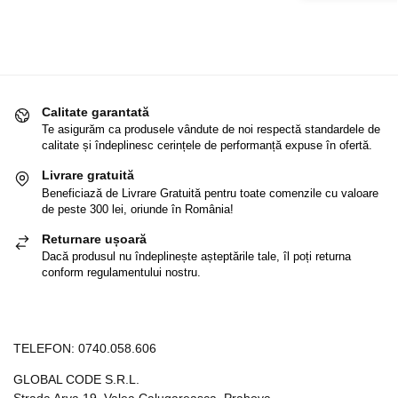
Calitate garantată
Te asigurăm ca produsele vândute de noi respectă standardele de
calitate și îndeplinesc cerințele de performanță expuse în ofertă.
Livrare gratuită
Beneficiază de Livrare Gratuită pentru toate comenzile cu valoare
de peste 300 lei, oriunde în România!
Returnare ușoară
Dacă produsul nu îndeplinește așteptările tale, îl poți returna
conform regulamentului nostru.
TELEFON:
0740.058.606
GLOBAL CODE S.R.L.
Strada Arva 19, Valea Calugareasca, Prahova