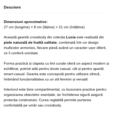
Descriere
Dimensiuni aproximative:
27 cm (lungime) × 8 cm (lățime) × 21 cm (înălțime)
Această geantă crossbody din colecția
Lucia
este realizată din
piele naturală de înaltă calitate
, combinată într-un design
multicolor armonios, fiecare piesă având un caracter ușor diferit,
ce îi conferă unicitate.
Forma practică și clapeta cu linii curate oferă un aspect modern și
echilibrat, potrivit atât pentru ținute casual, cât și pentru apariții
smart-casual. Geanta este concepută pentru utilizare zilnică,
îmbinând funcționalitatea cu un stil feminin și versatil.
Interiorul este bine compartimentat, cu buzunare practice pentru
organizarea obiectelor esențiale, iar închiderea sigură asigură
protecția conținutului. Curea reglabilă permite purtarea
confortabilă pe umăr sau crossbody.