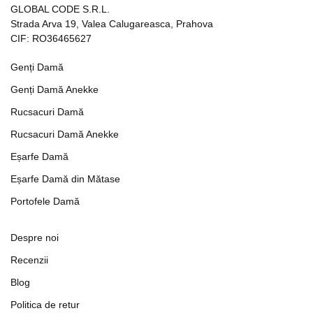
GLOBAL CODE S.R.L.
Strada Arva 19, Valea Calugareasca, Prahova
CIF: RO36465627
Genți Damă
Genți Damă Anekke
Rucsacuri Damă
Rucsacuri Damă Anekke
Eșarfe Damă
Eșarfe Damă din Mătase
Portofele Damă
Despre noi
Recenzii
Blog
Politica de retur