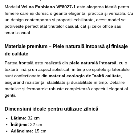
Modelul
Velina Fabbiano VF8027-1
este alegerea ideală pentru
femeile care își doresc o geantă elegantă, practică și versatilă. Cu
un design contemporan și proporții echilibrate, acest model se
potrivește perfect atât ținutelor casual, cât și celor office sau
smart-casual.
Materiale premium – Piele naturală întoarsă și finisaje
de calitate
Partea frontală este realizată din
piele naturală întoarsă
, cu o
textură fină și un aspect sofisticat, în timp ce spatele și lateralele
sunt confecționate din
material ecologic de înaltă calitate
,
asigurând rezistență, stabilitate și durabilitate în timp. Detaliile
metalice și fermoarele robuste completează aspectul elegant al
genții.
Dimensiuni ideale pentru utilizare zilnică
Lățime:
32 cm
Înălțime:
32 cm
Adâncime:
15 cm