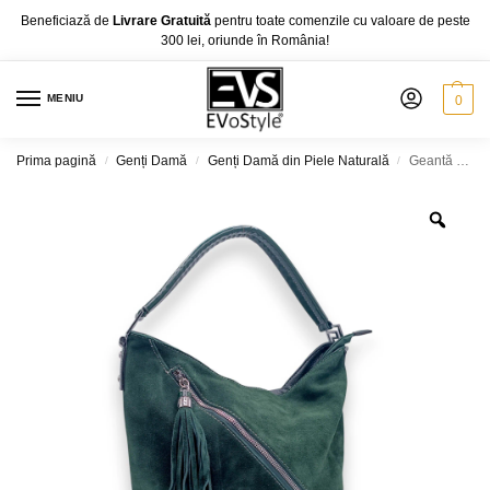
Beneficiază de
Livrare Gratuită
pentru toate comenzile cu valoare de peste
300 lei, oriunde în România!
MENIU
0
Prima pagină
Genți Damă
Genți Damă din Piele Naturală
Geantă damă, Velina Fabbiano VF8027-1, culoare Verde
/
/
/