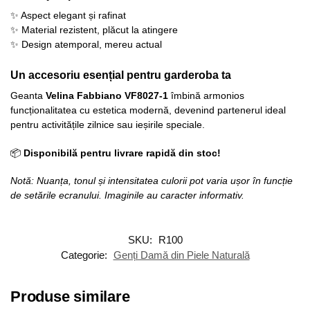
✨ Aspect elegant și rafinat
✨ Material rezistent, plăcut la atingere
✨ Design atemporal, mereu actual
Un accesoriu esențial pentru garderoba ta
Geanta
Velina Fabbiano VF8027-1
îmbină armonios
funcționalitatea cu estetica modernă, devenind partenerul ideal
pentru activitățile zilnice sau ieșirile speciale.
📦
Disponibilă pentru livrare rapidă din stoc!
Notă: Nuanța, tonul și intensitatea culorii pot varia ușor în funcție
de setările ecranului. Imaginile au caracter informativ.
SKU:
R100
Categorie:
Genți Damă din Piele Naturală
Produse similare