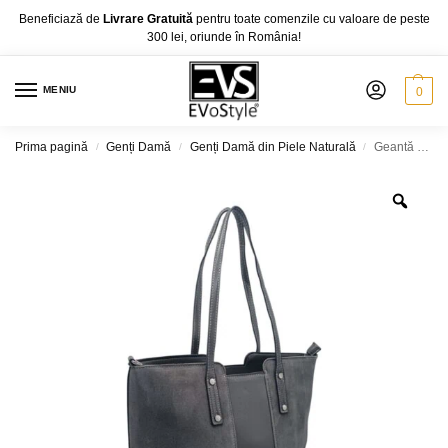
Beneficiază de
Livrare Gratuită
pentru toate comenzile cu valoare de peste
300 lei, oriunde în România!
MENIU
0
Prima pagină
Genți Damă
Genți Damă din Piele Naturală
Geantă damă, Velina Fabbiano VF-8143, diferite culori
/
/
/