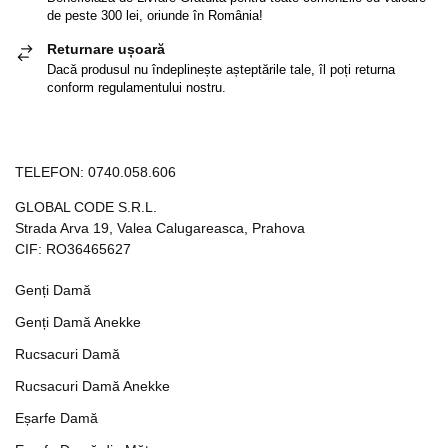
de peste 300 lei, oriunde în România!
Returnare ușoară
Dacă produsul nu îndeplinește așteptările tale, îl poți returna
conform regulamentului nostru.
TELEFON:
0740.058.606
GLOBAL CODE S.R.L.
Strada Arva 19, Valea Calugareasca, Prahova
CIF: RO36465627
Genți Damă
Genți Damă Anekke
Rucsacuri Damă
Rucsacuri Damă Anekke
Eșarfe Damă