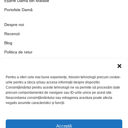
Eșarfe Damă din Mătase
Portofele Damă
Despre noi
Recenzii
Blog
Politica de retur
Formular de retur
Termeni si conditii
Pentru a oferi cele mai bune experiențe, folosim tehnologii precum cookie-
Politica de Confidențialitate
urile pentru a stoca și/sau accesa informații despre dispozitiv.
Consimțământul pentru aceste tehnologii ne va permite să procesăm date
Politica de cookies
precum comportamentul de navigare sau ID-urile unice pe acest site.
Setări Cookie-uri
Neacordarea consimțământului sau retragerea acestuia poate afecta
negativ anumite caracteristici și funcții.
Contact
Acceptă