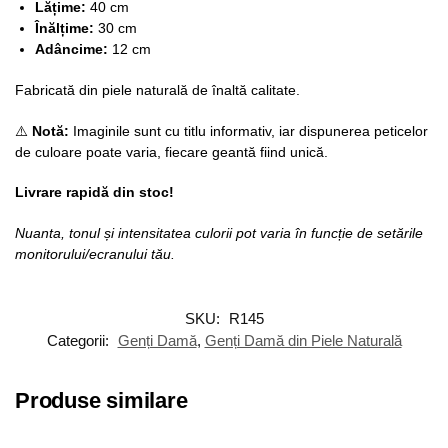
Lățime:
40 cm
Înălțime:
30 cm
Adâncime:
12 cm
Fabricată din piele naturală de înaltă calitate.
⚠️
Notă:
Imaginile sunt cu titlu informativ, iar dispunerea peticelor
de culoare poate varia, fiecare geantă fiind unică.
Livrare rapidă din stoc!
Nuanta, tonul și intensitatea culorii pot varia în funcție de setările
monitorului/ecranului tău.
SKU:
R145
Categorii:
Genți Damă
,
Genți Damă din Piele Naturală
Produse similare