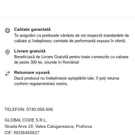
Calitate garantată
Te asigurăm ca produsele vândute de noi respectă standardele de
calitate și îndeplinesc cerințele de performanță expuse în ofertă.
Livrare gratuită
Beneficiază de Livrare Gratuită pentru toate comenzile cu valoare
de peste 300 lei, oriunde în România!
Returnare ușoară
Dacă produsul nu îndeplinește așteptările tale, îl poți returna
conform regulamentului nostru.
TELEFON:
0740.058.606
GLOBAL CODE S.R.L.
Strada Arva 19, Valea Calugareasca, Prahova
CIF: RO36465627