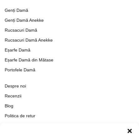
Genți Damă
Genți Damă Anekke
Rucsacuri Damă
Rucsacuri Damă Anekke
Eșarfe Damă
Eșarfe Damă din Mătase
Portofele Damă
Despre noi
Recenzii
Blog
Politica de retur
Formular de retur
Termeni si conditii