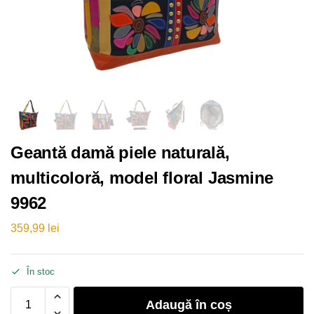
Geantă damă piele naturală,
multicoloră, model floral Jasmine
9962
359,99
lei
În stoc
Adaugă în coș