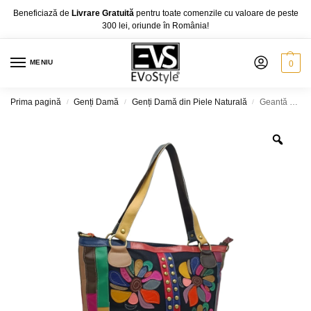
Beneficiază de
Livrare Gratuită
pentru toate comenzile cu valoare de peste
300 lei, oriunde în România!
MENIU
0
Prima pagină
Genți Damă
Genți Damă din Piele Naturală
Geantă damă piele naturală, multicoloră, model floral Jasmine 9962
/
/
/