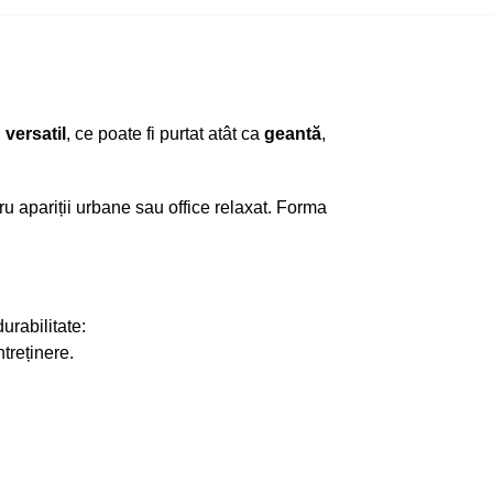
u
versatil
, ce poate fi purtat atât ca
geantă
,
ru apariții urbane sau office relaxat. Forma
urabilitate:
ntreținere.