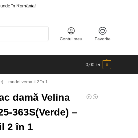
riunde în România!
Caută
Contul meu
Favorite
0,00
lei
0
– model versatil 2 în 1
ac damă Velina
5-363S(Verde) –
l 2 în 1