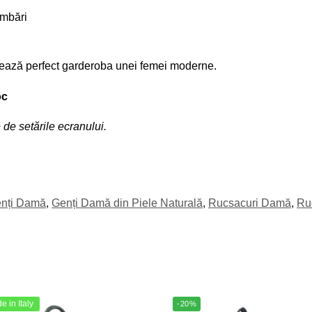
imbări
tează perfect garderoba unei femei moderne.
oc
 de setările ecranului.
nți Damă
,
Genți Damă din Piele Naturală
,
Rucsacuri Damă
,
Ru
 in Italy
-20%