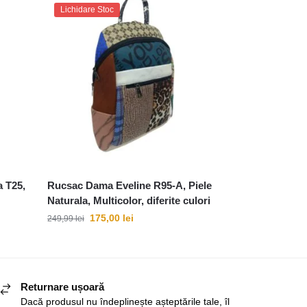
Lichidare Stoc
a T25,
Rucsac Dama Eveline R95-A, Piele
Naturala, Multicolor, diferite culori
175,00
lei
249,99
lei
Returnare ușoară
Dacă produsul nu îndeplinește așteptările tale, îl