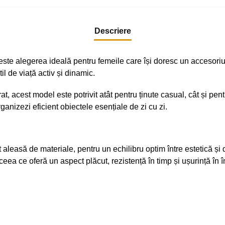
Descriere
este alegerea ideală pentru femeile care își doresc un accesori
il de viață activ și dinamic.
, acest model este potrivit atât pentru ținute casual, cât și pent
rganizezi eficient obiectele esențiale de zi cu zi.
aleasă de materiale, pentru un echilibru optim între estetică și d
 ceea ce oferă un aspect plăcut, rezistență în timp și ușurință în î