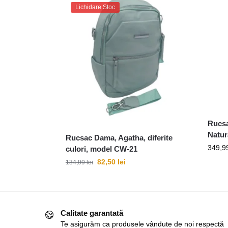
Lichidare Stoc
Rucsa
Natur
Rucsac Dama, Agatha, diferite
349,9
culori, model CW-21
82,50
lei
134,99
lei
Calitate garantată
Te asigurăm ca produsele vândute de noi respectă