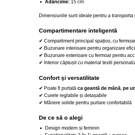
Adâncime:
15 cm
Dimensiunile sunt ideale pentru a transporta p
Compartimentare inteligentă
✔ Compartiment principal spațios, cu fermoa
✔ Buzunare interioare pentru organizare efic
✔ Buzunare exterioare cu fermoar pentru acc
✔ Interior căptușit cu material textil persona
Confort și versatilitate
✔ Poate fi purtată
ca geantă de mână
,
pe u
✔ Curele reglabile și detașabile
✔ Mânere solide pentru purtare confortabilă
De ce să o alegi
Design modern și feminin