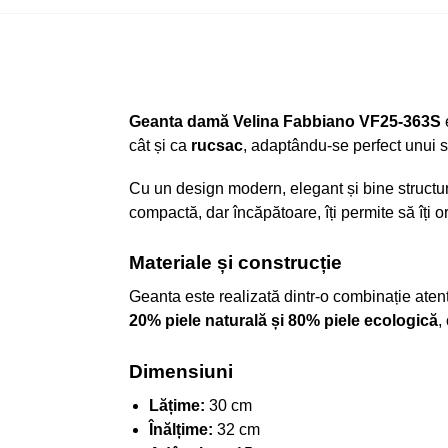
Geanta damă Velina Fabbiano VF25-363S
cât și ca
rucsac
, adaptându-se perfect unui st
Cu un design modern, elegant și bine structurat
compactă, dar încăpătoare, îți permite să îți o
Materiale și construcție
Geanta este realizată dintr-o combinație atent 
20% piele naturală și 80% piele ecologică
,
Dimensiuni
Lățime:
30 cm
Înălțime:
32 cm