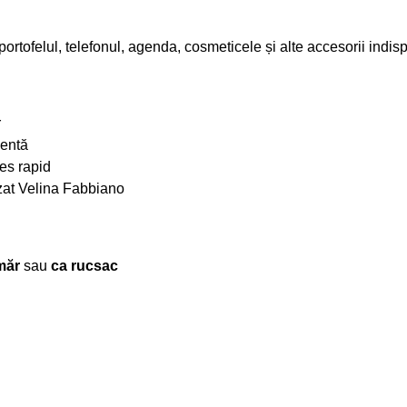
ortofelul, telefonul, agenda, cosmeticele și alte accesorii indis
r
ientă
es rapid
lizat Velina Fabbiano
măr
sau
ca rucsac