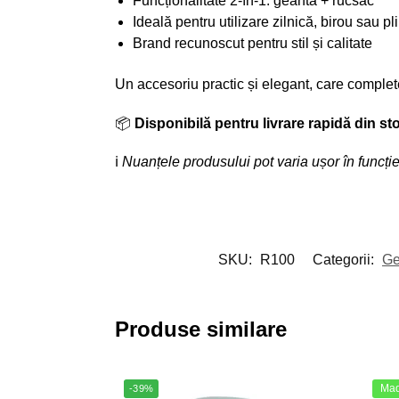
Funcționalitate 2-în-1: geantă + rucsac
Ideală pentru utilizare zilnică, birou sau pl
Brand recunoscut pentru stil și calitate
Un accesoriu practic și elegant, care comple
📦
Disponibilă pentru livrare rapidă din st
ℹ️
Nuanțele produsului pot varia ușor în funcție
SKU:
R100
Categorii:
Ge
Produse similare
Made
-39%