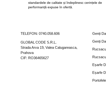
standardele de calitate și îndeplinesc cerințele de
performanță expuse în ofertă.
TELEFON:
0740.058.606
Genți D
Genți D
GLOBAL CODE S.R.L.
Strada Arva 19, Valea Calugareasca,
Rucsacu
Prahova
Rucsacu
CIF: RO36465627
Eșarfe 
Eșarfe 
Portofel