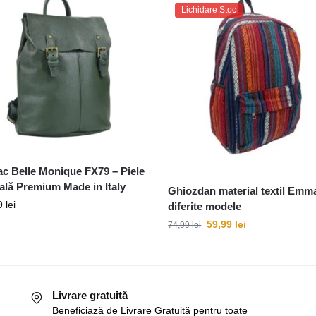
Lichidare Stoc
c Belle Monique FX79 – Piele
ală Premium Made in Italy
Ghiozdan material textil Emm
9
lei
diferite modele
59,99
lei
74,99
lei
Livrare gratuită
Beneficiază de Livrare Gratuită pentru toate