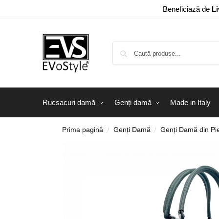
Beneficiază de
Li
Rucsacuri damă
Genți damă
Made in Italy
Prima pagină
Genți Damă
Genți Damă din Pie
/
/