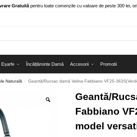
vrare Gratuită
pentru toate comenzile cu valoare de peste 300 lei, o
Eșarfe
Încălțăminte Damă
Accesorii
Promotii
le Naturală
Geantă/Rucsac damă Velina Fabbiano VF25-363S(Verde) 
/
Geantă/Rucs
Fabbiano VF2
model versati