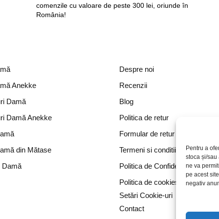
comenzile cu valoare de peste 300 lei, oriunde în
România!
amă
Despre noi
amă Anekke
Recenzii
ri Damă
Blog
ri Damă Anekke
Politica de retur
Damă
Formular de retur
Pentru a ofe
Damă din Mătase
Termeni si conditii
stoca și/sau
e Damă
Politica de Confidențialitate
ne va permi
pe acest sit
Politica de cookies
negativ anumi
Setări Cookie-uri
Contact