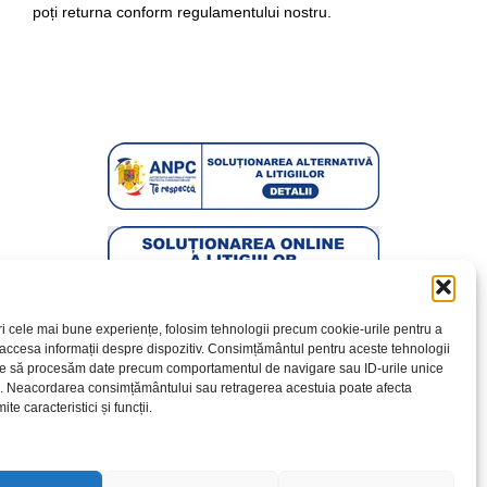
poți returna conform regulamentului nostru.
ri cele mai bune experiențe, folosim tehnologii precum cookie-urile pentru a
 accesa informații despre dispozitiv. Consimțământul pentru aceste tehnologii
te să procesăm date precum comportamentul de navigare sau ID-urile unice
e. Neacordarea consimțământului sau retragerea acestuia poate afecta
te caracteristici și funcții.