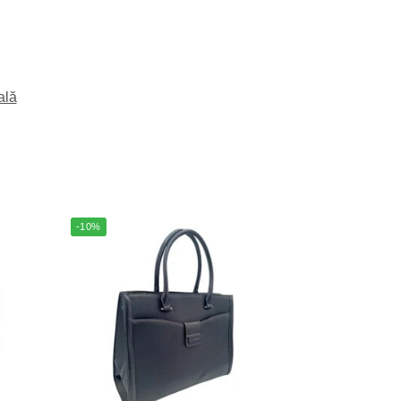
ală
-10%