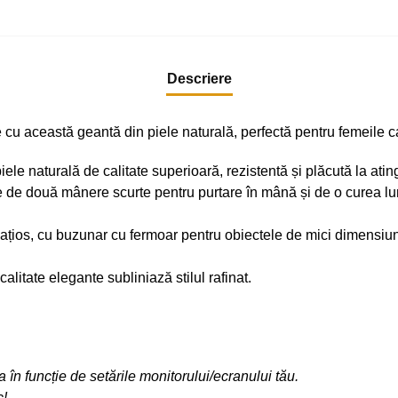
Descriere
e cu această geantă din piele naturală, perfectă pentru femeile c
piele naturală de calitate superioară, rezistentă și plăcută la atin
 de două mânere scurte pentru purtare în mână și de o curea lu
pațios, cu buzunar cu fermoar pentru obiectele de mici dimensiun
calitate elegante subliniază stilul rafinat.
ia în funcție de setările monitorului/ecranului tău.
c!