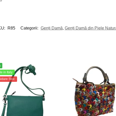
KU:
R85
Categorii:
Genți Damă
,
Genți Damă din Piele Natur
%
 in Italy
hidare Stoc