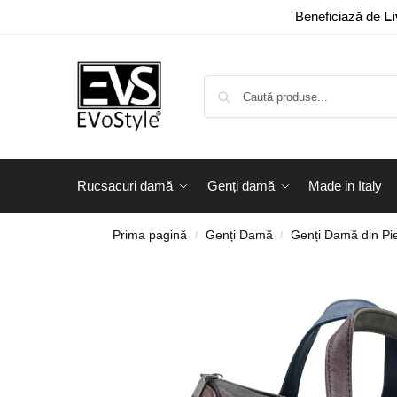
Beneficiază de
Li
Rucsacuri damă
Genți damă
Made in Italy
Prima pagină
Genți Damă
Genți Damă din Pie
/
/