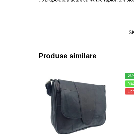
S
Produse similare
-23
Made
Lic