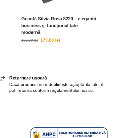
Geantă Silvia Rosa 8220 – eleganță
business și funcționalitate
modernă
179,00
lei
199,99
lei
Returnare ușoară
Dacă produsul nu îndeplinește așteptările tale, îl
poți returna conform regulamentului nostru.