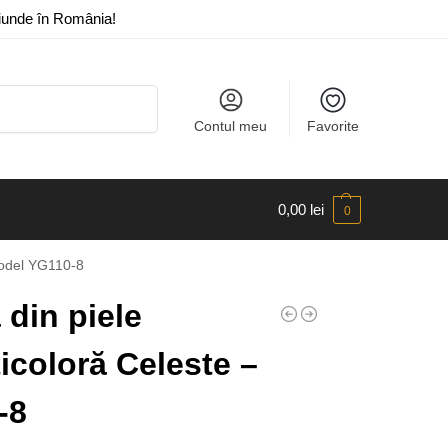
riunde în România!
Caută
Contul meu
Favorite
0,00
lei
0
Model YG110-8
din piele
icoloră Celeste –
-8