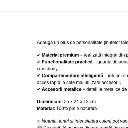
Adaugă un plus de personalitate ținutelor tal
✔
Material premium
– realizată integral din 
✔
Funcționalitate practică
– geanta dispune
crossbody.
✔
Compartimentare inteligentă
– interior s
acces rapid la cele mai utilizate accesorii.
✔
Accesorii metalice
– detaliile metalice de 
Dimensiuni:
35 x 24 x 12 cm
Material:
100% piele naturală
✨
Nuanta, tonul și intensitatea culorii pot var
📦
Disponibilă acum cu livrare rapidă din sto