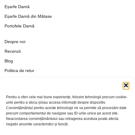
Eșarfe Damă
Eșarfe Damă din Mătase
Portofele Damă
Despre noi
Recenzii
Blog
Politica de retur
Formular de retur
Termeni si conditii
Pentru a oferi cele mai bune experiențe, folosim tehnologii precum cookie-
Politica de Confidențialitate
urile pentru a stoca și/sau accesa informații despre dispozitiv.
Consimțământul pentru aceste tehnologii ne va permite să procesăm date
Politica de cookies
precum comportamentul de navigare sau ID-urile unice pe acest site.
Setări Cookie-uri
Neacordarea consimțământului sau retragerea acestuia poate afecta
negativ anumite caracteristici și funcții.
Contact