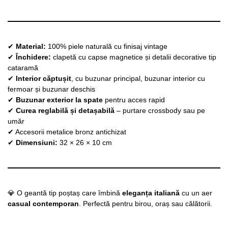
✔
Material:
100% piele naturală cu finisaj vintage
✔
Închidere:
clapetă cu capse magnetice și detalii decorative tip
cataramă
✔
Interior căptușit
, cu buzunar principal, buzunar interior cu
fermoar și buzunar deschis
✔
Buzunar exterior la spate
pentru acces rapid
✔
Curea reglabilă și detașabilă
– purtare crossbody sau pe
umăr
✔ Accesorii metalice bronz antichizat
✔
Dimensiuni:
32 × 26 × 10 cm
💎 O geantă tip poștaș care îmbină
eleganța italiană
cu un aer
casual contemporan
. Perfectă pentru birou, oraș sau călătorii.