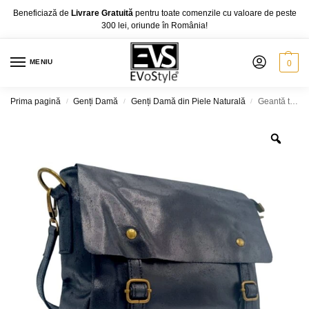
Beneficiază de
Livrare Gratuită
pentru toate comenzile cu valoare de peste
300 lei, oriunde în România!
MENIU
0
Prima pagină
Genți Damă
Genți Damă din Piele Naturală
Geantă tip poștaș din piele naturală Belle Monique Urban HM598, diferite culori
/
/
/