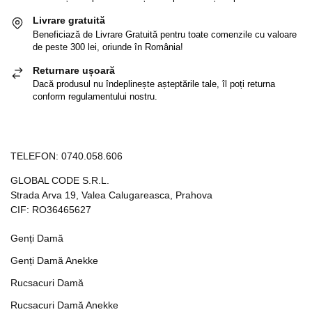
Livrare gratuită
Beneficiază de Livrare Gratuită pentru toate comenzile cu valoare
de peste 300 lei, oriunde în România!
Returnare ușoară
Dacă produsul nu îndeplinește așteptările tale, îl poți returna
conform regulamentului nostru.
TELEFON:
0740.058.606
GLOBAL CODE S.R.L.
Strada Arva 19, Valea Calugareasca, Prahova
CIF: RO36465627
Genți Damă
Genți Damă Anekke
Rucsacuri Damă
Rucsacuri Damă Anekke