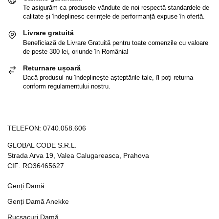
Te asigurăm ca produsele vândute de noi respectă standardele de
calitate și îndeplinesc cerințele de performanță expuse în ofertă.
Livrare gratuită
Beneficiază de Livrare Gratuită pentru toate comenzile cu valoare
de peste 300 lei, oriunde în România!
Returnare ușoară
Dacă produsul nu îndeplinește așteptările tale, îl poți returna
conform regulamentului nostru.
TELEFON:
0740.058.606
GLOBAL CODE S.R.L.
Strada Arva 19, Valea Calugareasca, Prahova
CIF: RO36465627
Genți Damă
Genți Damă Anekke
Rucsacuri Damă