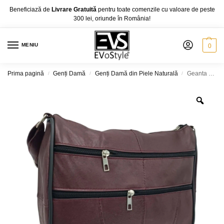
Beneficiază de
Livrare Gratuită
pentru toate comenzile cu valoare de peste
300 lei, oriunde în România!
MENIU
0
Prima pagină
Genți Damă
Genți Damă din Piele Naturală
Geanta Damă Lucia R45-JMB (culoare Bordo), Piele Naturală, dimensiune 27 x 8 x 22 cm
/
/
/