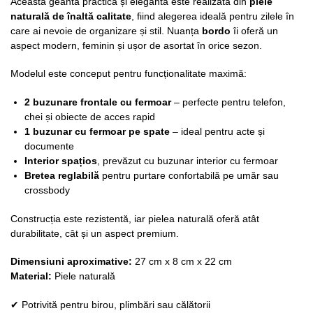
Această geantă practică și elegantă este realizată din
piele
naturală de înaltă calitate
, fiind alegerea ideală pentru zilele în
care ai nevoie de organizare și stil. Nuanța
bordo
îi oferă un
aspect modern, feminin și ușor de asortat în orice sezon.
Modelul este conceput pentru funcționalitate maximă:
2 buzunare frontale cu fermoar
– perfecte pentru telefon,
chei și obiecte de acces rapid
1 buzunar cu fermoar pe spate
– ideal pentru acte și
documente
Interior spațios
, prevăzut cu buzunar interior cu fermoar
Bretea reglabilă
pentru purtare confortabilă pe umăr sau
crossbody
Construcția este rezistentă, iar pielea naturală oferă atât
durabilitate, cât și un aspect premium.
Dimensiuni aproximative:
27 cm x 8 cm x 22 cm
Material:
Piele naturală
✔ Potrivită pentru birou, plimbări sau călătorii