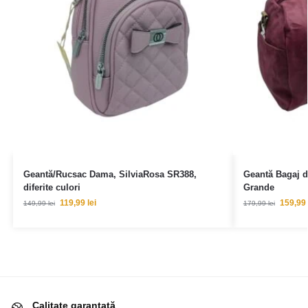
Geantă/Rucsac Dama, SilviaRosa SR388,
Geantă Bagaj d
diferite culori
Grande
119,99
lei
159,99
149,99
lei
179,99
lei
Calitate garantată