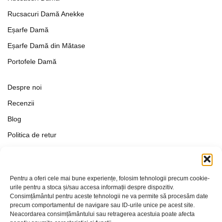
Rucsacuri Damă Anekke
Eșarfe Damă
Eșarfe Damă din Mătase
Portofele Damă
Despre noi
Recenzii
Blog
Politica de retur
Formular de retur
Termeni si conditii
Pentru a oferi cele mai bune experiențe, folosim tehnologii precum cookie-
Politica de Confidențialitate
urile pentru a stoca și/sau accesa informații despre dispozitiv.
Consimțământul pentru aceste tehnologii ne va permite să procesăm date
Politica de cookies
precum comportamentul de navigare sau ID-urile unice pe acest site.
Setări Cookie-uri
Neacordarea consimțământului sau retragerea acestuia poate afecta