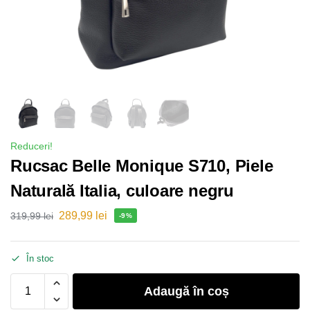
Reduceri!
Rucsac Belle Monique S710, Piele
Naturală Italia, culoare negru
289,99
lei
319,99
lei
-9%
În stoc
Adaugă în coș