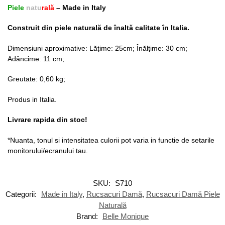
Piele
natu
rală
– Made in Italy
Construit din piele naturală de înaltă calitate în Italia.
Dimensiuni aproximative: Lățime: 25cm; Înălțime: 30 cm;
Adâncime: 11 cm;
Greutate: 0,60 kg;
Produs in Italia.
Livrare rapida din stoc!
*Nuanta, tonul si intensitatea culorii pot varia in functie de setarile
monitorului/ecranului tau.
SKU:
S710
Categorii:
Made in Italy
,
Rucsacuri Damă
,
Rucsacuri Damă Piele
Naturală
Brand:
Belle Monique