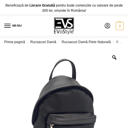
Beneficiază de
Livrare Gratuită
pentru toate comenzile cu valoare de peste
300 lei, oriunde în România!
MENIU
0
Prima pagină
Rucsacuri Damă
Rucsacuri Damă Piele Naturală
Rucsac Belle Monique S710, Piele Naturală Italia, culoare negru
/
/
/