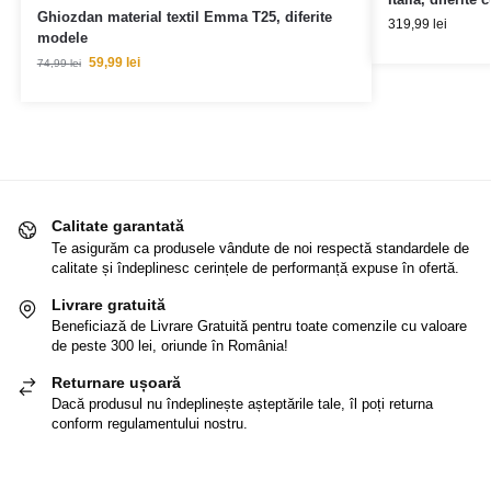
Ghiozdan material textil Emma T25, diferite
319,99
lei
modele
59,99
lei
74,99
lei
Calitate garantată
Te asigurăm ca produsele vândute de noi respectă standardele de
calitate și îndeplinesc cerințele de performanță expuse în ofertă.
Livrare gratuită
Beneficiază de Livrare Gratuită pentru toate comenzile cu valoare
de peste 300 lei, oriunde în România!
Returnare ușoară
Dacă produsul nu îndeplinește așteptările tale, îl poți returna
conform regulamentului nostru.