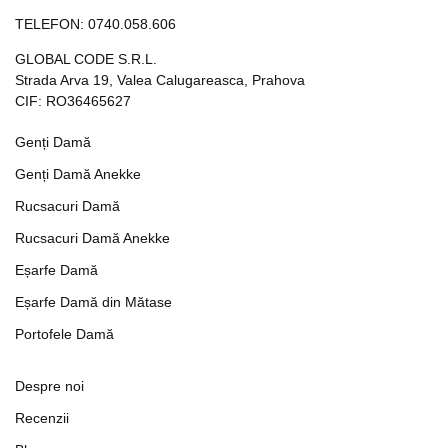
TELEFON:
0740.058.606
GLOBAL CODE S.R.L.
Strada Arva 19, Valea Calugareasca, Prahova
CIF: RO36465627
Genți Damă
Genți Damă Anekke
Rucsacuri Damă
Rucsacuri Damă Anekke
Eșarfe Damă
Eșarfe Damă din Mătase
Portofele Damă
Despre noi
Recenzii