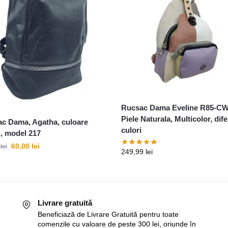
Rucsac Dama Eveline R85-CW
Piele Naturala, Multicolor, dife
c Dama, Agatha, culoare
culori
, model 217
60,00
lei
9
lei
249,99
lei
Livrare gratuită
Beneficiază de Livrare Gratuită pentru toate
comenzile cu valoare de peste 300 lei, oriunde în