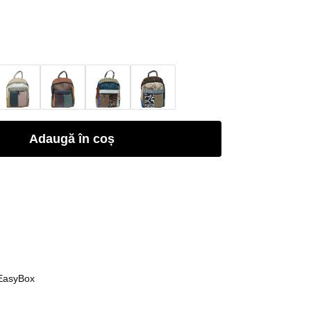
Adaugă în coș
 EasyBox