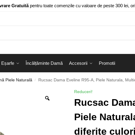
vrare Gratuită
pentru toate comenzile cu valoare de peste 300 lei, o
Eșarfe
Încălțăminte Damă
Accesorii
Promotii
ă Piele Naturală
Rucsac Dama Eveline R95-A, Piele Naturala, Multicol
/
Reduceri!
Rucsac Dama
Piele Natural
diferite culor