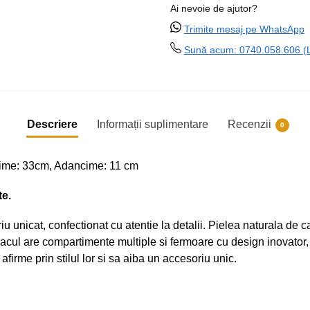
Ai nevoie de ajutor?
Trimite mesaj pe WhatsApp
Sună acum: 0740.058.606 (Lu
Descriere
Informații suplimentare
Recenzii
0
time: 33cm, Adancime: 11 cm
te.
unicat, confectionat cu atentie la detalii. Pielea naturala de calit
sacul are compartimente multiple si fermoare cu design inovator, p
firme prin stilul lor si sa aiba un accesoriu unic.