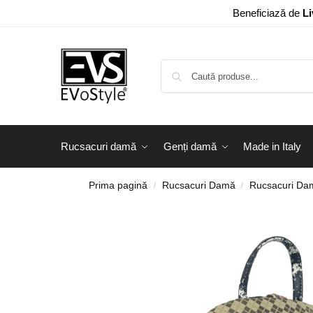
Beneficiază de
Li
Rucsacuri damă
Genți damă
Made in Italy
Prima pagină
Rucsacuri Damă
Rucsacuri Dam
/
/