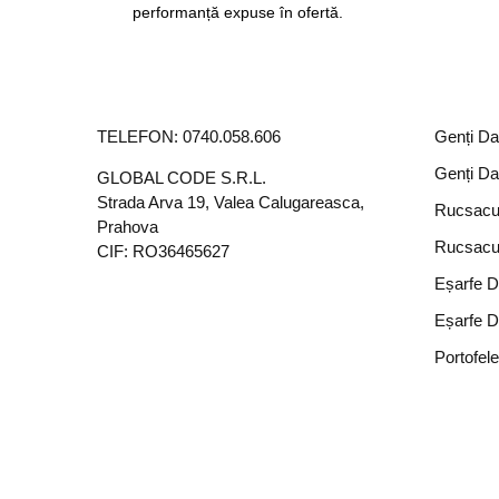
performanță expuse în ofertă.
TELEFON:
0740.058.606
Genți D
Genți D
GLOBAL CODE S.R.L.
Strada Arva 19, Valea Calugareasca,
Rucsacu
Prahova
Rucsacu
CIF: RO36465627
Eșarfe 
Eșarfe 
Portofel