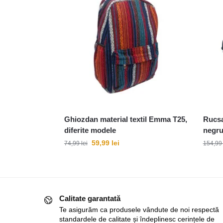
Ghiozdan material textil Emma T25,
Rucsa
diferite modele
negru
59,99
lei
74,99
lei
154,9
Calitate garantată
Te asigurăm ca produsele vândute de noi respectă
standardele de calitate și îndeplinesc cerințele de