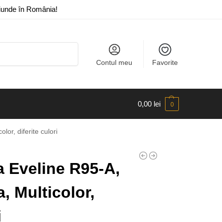
riunde în România!
Caută
Contul meu
Favorite
0,00
lei
0
or, diferite culori
 Eveline R95-A,
a, Multicolor,
i