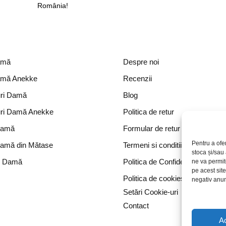
România!
amă
Despre noi
amă Anekke
Recenzii
ri Damă
Blog
ri Damă Anekke
Politica de retur
Damă
Formular de retur
Pentru a ofe
Damă din Mătase
Termeni si conditii
stoca și/sau
e Damă
Politica de Confidențialitate
ne va permi
pe acest sit
Politica de cookies
negativ anumi
Setări Cookie-uri
Contact
A