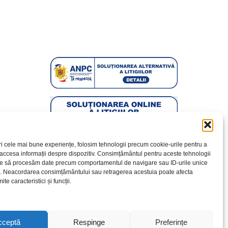
ri cele mai bune experiențe, folosim tehnologii precum cookie-urile pentru a
 accesa informații despre dispozitiv. Consimțământul pentru aceste tehnologii
te să procesăm date precum comportamentul de navigare sau ID-urile unice
e. Neacordarea consimțământului sau retragerea acestuia poate afecta
te caracteristici și funcții.
cceptă
Respinge
Preferințe