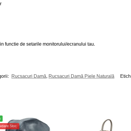
r
 in functie de setarile monitorului/ecranului tau.
orii:
Rucsacuri Damă
,
Rucsacuri Damă Piele Naturală
Etich
%
hidare Stoc