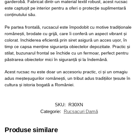
garderobă. Fabricat dintr-un material textil robust, acest rucsac
este captușit pe interior pentru a oferi o protecție suplimentară
conținutului său.
Pe partea frontală, rucsacul este împodobit cu motive tradiționale
românești, brodate cu grijă, care îi conferă un aspect vibrant și
colorat. Inchiderea eficientă prin siret asigură un acces ușor, în
timp ce capsa menține siguranța obiectelor depozitate. Practic și
stilat, buzunarul frontal se închide cu un fermoar, perfect pentru
păstrarea obiectelor mici în siguranță și la îndemână.
Acest rucsac nu este doar un accesoriu practic, ci și un omagiu
adus meșteșugurilor românești, un tribut adus tradițiilor țesute în
cultura și istoria bogată a României.
SKU:
R30XN
Categorie:
Rucsacuri Damă
Produse similare