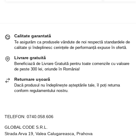
Calitate garantată
Te asigurăm ca produsele vândute de noi respectă standardele de
calitate și îndeplinesc cerințele de performanță expuse în ofertă.
Livrare gratuită
Beneficiază de Livrare Gratuită pentru toate comenzile cu valoare
de peste 300 lei, oriunde în România!
Returnare ușoară
Dacă produsul nu îndeplinește așteptările tale, îl poți returna
conform regulamentului nostru.
TELEFON:
0740.058.606
GLOBAL CODE S.R.L.
Strada Arva 19, Valea Calugareasca, Prahova