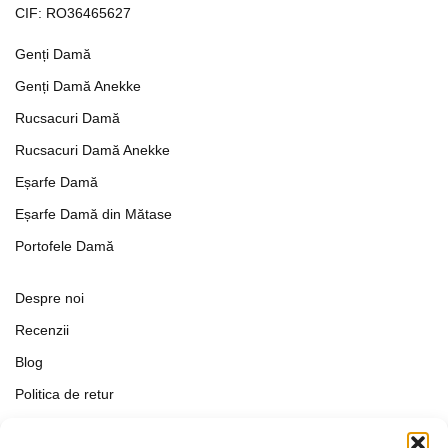
CIF: RO36465627
Genți Damă
Genți Damă Anekke
Rucsacuri Damă
Rucsacuri Damă Anekke
Eșarfe Damă
Eșarfe Damă din Mătase
Portofele Damă
Despre noi
Recenzii
Blog
Politica de retur
Formular de retur