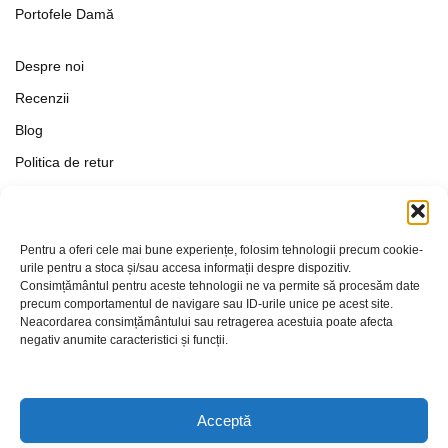
Portofele Damă
Despre noi
Recenzii
Blog
Politica de retur
Formular de retur
Termeni si conditii
Pentru a oferi cele mai bune experiențe, folosim tehnologii precum cookie-
Politica de Confidențialitate
urile pentru a stoca și/sau accesa informații despre dispozitiv.
Consimțământul pentru aceste tehnologii ne va permite să procesăm date
Politica de cookies
precum comportamentul de navigare sau ID-urile unice pe acest site.
Setări Cookie-uri
Neacordarea consimțământului sau retragerea acestuia poate afecta
negativ anumite caracteristici și funcții.
Contact
Acceptă