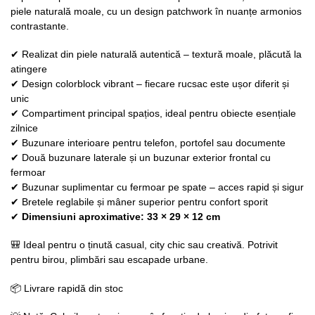
piele naturală moale, cu un design patchwork în nuanțe armonios
contrastante.
✔ Realizat din piele naturală autentică – textură moale, plăcută la
atingere
✔ Design colorblock vibrant – fiecare rucsac este ușor diferit și
unic
✔ Compartiment principal spațios, ideal pentru obiecte esențiale
zilnice
✔ Buzunare interioare pentru telefon, portofel sau documente
✔ Două buzunare laterale și un buzunar exterior frontal cu
fermoar
✔ Buzunar suplimentar cu fermoar pe spate – acces rapid și sigur
✔ Bretele reglabile și mâner superior pentru confort sporit
✔
Dimensiuni aproximative: 33 × 29 × 12 cm
🎒 Ideal pentru o ținută casual, city chic sau creativă. Potrivit
pentru birou, plimbări sau escapade urbane.
📦 Livrare rapidă din stoc