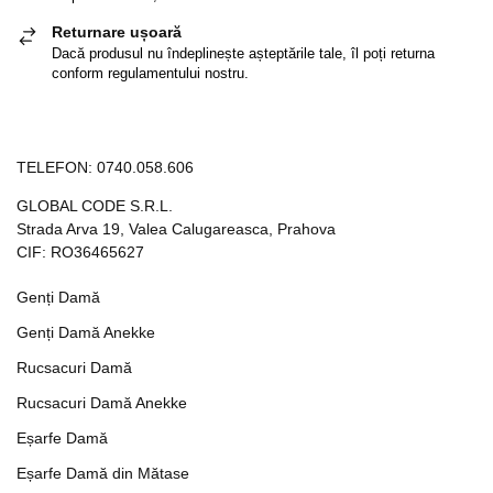
Returnare ușoară
Dacă produsul nu îndeplinește așteptările tale, îl poți returna
conform regulamentului nostru.
TELEFON:
0740.058.606
GLOBAL CODE S.R.L.
Strada Arva 19, Valea Calugareasca, Prahova
CIF: RO36465627
Genți Damă
Genți Damă Anekke
Rucsacuri Damă
Rucsacuri Damă Anekke
Eșarfe Damă
Eșarfe Damă din Mătase