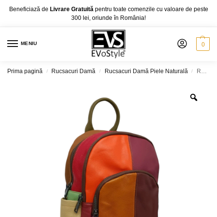
Beneficiază de
Livrare Gratuită
pentru toate comenzile cu valoare de peste
300 lei, oriunde în România!
MENIU
0
Prima pagină
Rucsacuri Damă
Rucsacuri Damă Piele Naturală
Rucsac Damă Jasmine 8913-4 – Piele Naturală Patchwork Multicolor
/
/
/