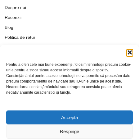
Despre noi
Recenzii
Blog
Politica de retur
Formular de retur
Termeni si conditii
Pentru a oferi cele mai bune experiențe, folosim tehnologii precum cookie-
Politica de Confidențialitate
urile pentru a stoca și/sau accesa informații despre dispozitiv.
Consimțământul pentru aceste tehnologii ne va permite să procesăm date
Politica de cookies
precum comportamentul de navigare sau ID-urile unice pe acest site.
Setări Cookie-uri
Neacordarea consimțământului sau retragerea acestuia poate afecta
negativ anumite caracteristici și funcții.
Contact
Acceptă
Respinge