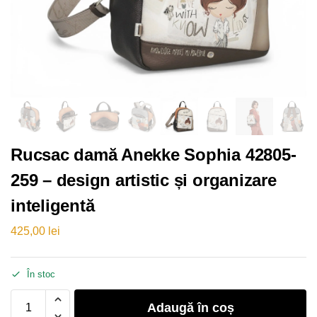
Rucsac damă Anekke Sophia 42805-
259 – design artistic și organizare
inteligentă
425,00
lei
În stoc
Adaugă în coș