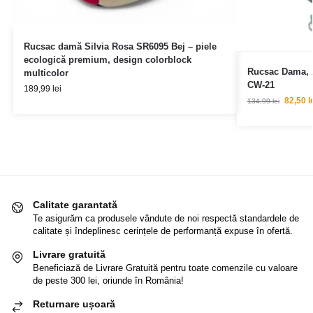
Rucsac damă Silvia Rosa SR6095 Bej – piele
ecologică premium, design colorblock
Rucsac Dama, A
multicolor
CW-21
189,99
lei
82,50
l
134,99
lei
Calitate garantată
Te asigurăm ca produsele vândute de noi respectă standardele de
calitate și îndeplinesc cerințele de performanță expuse în ofertă.
Livrare gratuită
Beneficiază de Livrare Gratuită pentru toate comenzile cu valoare
de peste 300 lei, oriunde în România!
Returnare ușoară