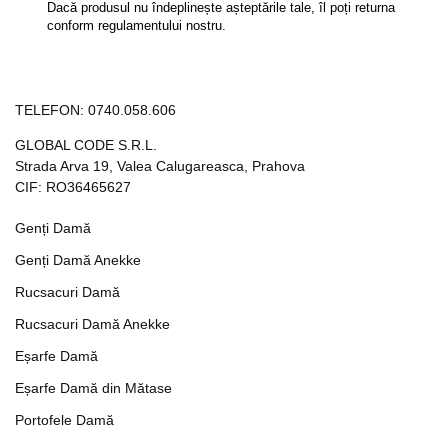
Dacă produsul nu îndeplinește așteptările tale, îl poți returna
conform regulamentului nostru.
TELEFON:
0740.058.606
GLOBAL CODE S.R.L.
Strada Arva 19, Valea Calugareasca, Prahova
CIF: RO36465627
Genți Damă
Genți Damă Anekke
Rucsacuri Damă
Rucsacuri Damă Anekke
Eșarfe Damă
Eșarfe Damă din Mătase
Portofele Damă