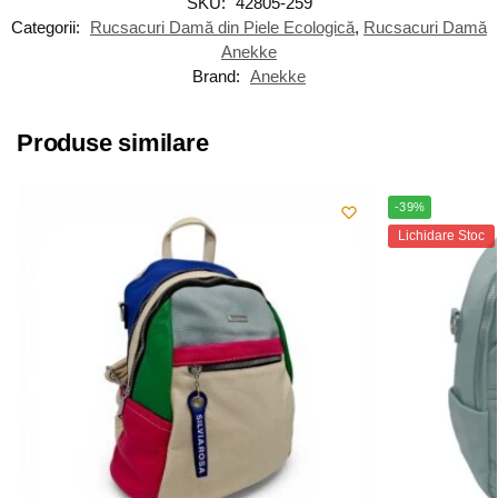
SKU:
42805-259
Categorii:
Rucsacuri Damă din Piele Ecologică
,
Rucsacuri Damă
Anekke
Brand:
Anekke
Produse similare
-39%
Lichidare Stoc