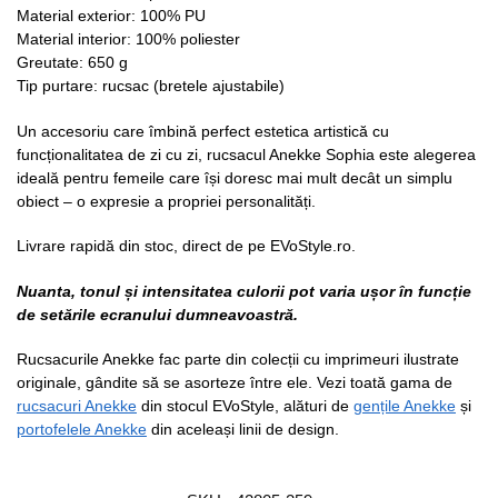
Material exterior: 100% PU
Material interior: 100% poliester
Greutate: 650 g
Tip purtare: rucsac (bretele ajustabile)
Un accesoriu care îmbină perfect estetica artistică cu
funcționalitatea de zi cu zi, rucsacul Anekke Sophia este alegerea
ideală pentru femeile care își doresc mai mult decât un simplu
obiect – o expresie a propriei personalități.
Livrare rapidă din stoc, direct de pe EVoStyle.ro.
Nuanta, tonul și intensitatea culorii pot varia ușor în funcție
de setările ecranului dumneavoastră.
Rucsacurile Anekke fac parte din colecții cu imprimeuri ilustrate
originale, gândite să se asorteze între ele. Vezi toată gama de
rucsacuri Anekke
din stocul EVoStyle, alături de
gențile Anekke
și
portofelele Anekke
din aceleași linii de design.