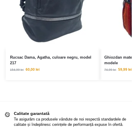
Rucsac Dama, Agatha, culoare negru, model
Ghiozdan materi
217
modele
60,00
lei
59,99
lei
154,99
lei
74,99
lei
Calitate garantată
Te asigurăm ca produsele vândute de noi respectă standardele de
calitate și îndeplinesc cerințele de performanță expuse în ofertă.