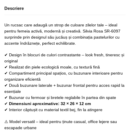
Descriere
Un rucsac care adaugă un strop de culoare zilelor tale – ideal
pentru femeia activă, modernă și creativă. Silvia Rosa SR-6097
surprinde prin designul său jucăuș și combinația pastelurilor cu
accente îndrăznețe, perfect echilibrate.
✔ Design în blocuri de culori contrastante – look fresh, tineresc și
original
✔ Realizat din piele ecologică moale, cu textură fină
✔ Compartiment principal spațios, cu buzunare interioare pentru
organizare eficientă
✔ Două buzunare laterale + buzunar frontal pentru acces rapid la
esențiale
✔ Buzunar cu fermoar și bretele reglabile în partea din spate
✔
Dimensiuni aproximative: 32 × 26 × 12 cm
✔ Interior căptușit cu material textil bej, fin la atingere
⚠️ Model versatil – ideal pentru ținute casual, office lejere sau
escapade urbane