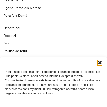
Eșarfe Damă
Eșarfe Damă din Mătase
Portofele Damă
Despre noi
Recenzii
Blog
Politica de retur
Formular de retur
Termeni si conditii
Pentru a oferi cele mai bune experiențe, folosim tehnologii precum cookie-
Politica de Confidențialitate
urile pentru a stoca și/sau accesa informații despre dispozitiv.
Consimțământul pentru aceste tehnologii ne va permite să procesăm date
Politica de cookies
precum comportamentul de navigare sau ID-urile unice pe acest site.
Setări Cookie-uri
Neacordarea consimțământului sau retragerea acestuia poate afecta
negativ anumite caracteristici și funcții.
Contact