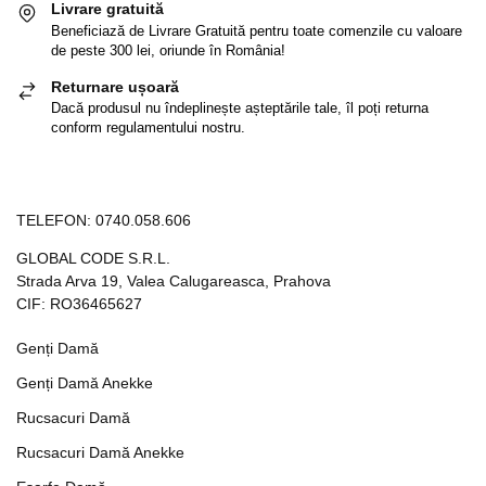
Livrare gratuită
Beneficiază de Livrare Gratuită pentru toate comenzile cu valoare
de peste 300 lei, oriunde în România!
Returnare ușoară
Dacă produsul nu îndeplinește așteptările tale, îl poți returna
conform regulamentului nostru.
TELEFON:
0740.058.606
GLOBAL CODE S.R.L.
Strada Arva 19, Valea Calugareasca, Prahova
CIF: RO36465627
Genți Damă
Genți Damă Anekke
Rucsacuri Damă
Rucsacuri Damă Anekke