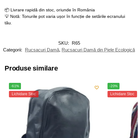
📦 Livrare rapidă din stoc, oriunde în România
💡 Notă: Tonurile pot varia ușor în funcție de setările ecranului
tău.
SKU:
R65
Categorii:
Rucsacuri Damă
,
Rucsacuri Damă din Piele Ecologică
Produse similare
-61%
-20%
Lichidare Stoc
Lichidare Stoc