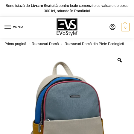
Beneficiază de
Livrare Gratuită
pentru toate comenzile cu valoare de peste
300 lei, oriunde în România!
MENIU
0
Prima pagină
Rucsacuri Damă
Rucsacuri Damă din Piele Ecologică
Ru
/
/