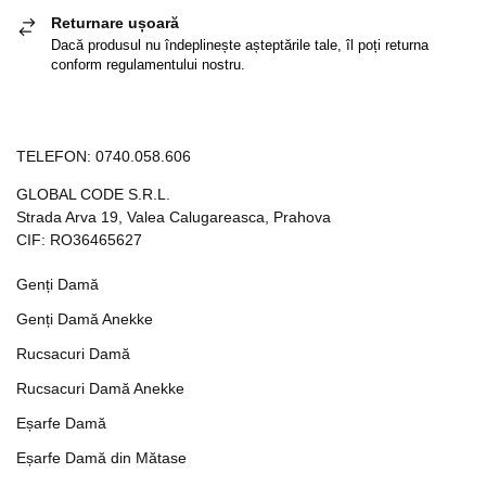
Returnare ușoară
Dacă produsul nu îndeplinește așteptările tale, îl poți returna
conform regulamentului nostru.
TELEFON:
0740.058.606
GLOBAL CODE S.R.L.
Strada Arva 19, Valea Calugareasca, Prahova
CIF: RO36465627
Genți Damă
Genți Damă Anekke
Rucsacuri Damă
Rucsacuri Damă Anekke
Eșarfe Damă
Eșarfe Damă din Mătase