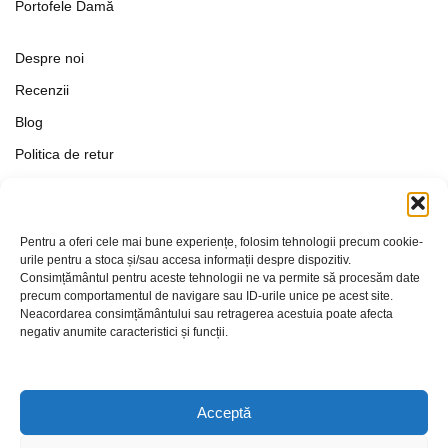
Portofele Damă
Despre noi
Recenzii
Blog
Politica de retur
Formular de retur
Termeni si conditii
Pentru a oferi cele mai bune experiențe, folosim tehnologii precum cookie-
Politica de Confidențialitate
urile pentru a stoca și/sau accesa informații despre dispozitiv.
Consimțământul pentru aceste tehnologii ne va permite să procesăm date
Politica de cookies
precum comportamentul de navigare sau ID-urile unice pe acest site.
Setări Cookie-uri
Neacordarea consimțământului sau retragerea acestuia poate afecta
negativ anumite caracteristici și funcții.
Contact
Acceptă