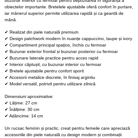
buzunar interior cu fermoar pentru depozitarea în siguranță a
obiectelor importante. Bretelele ajustabile oferă confort în purtare,
iar mânerul superior permite utilizarea rapidă și ca geantă de
mână.
✔ Realizat din piele naturală premium
✔ Design patchwork modern în nuanțe cappuccino, taupe și ivory
✔ Compartiment principal spațios, închis cu fermoar
✔ Buzunar exterior frontal și buzunar posterior cu fermoar
✔ Buzunare laterale practice pentru acces rapid
✔ Interior căptușit, cu buzunar interior cu fermoar
✔ Bretele ajustabile pentru confort sporit
✔ Accesorii metalice discrete, în finisaj argintiu
✔ Model versatil, potrivit pentru utilizare zilnică
Dimensiuni aproximative:
✔ Lățime: 27 cm
✔ Înălțime: 30 cm
✔ Adâncime: 14 cm
Un rucsac feminin și practic, creat pentru femeile care apreciază
accesoriile din piele naturală cu design modern și combinații