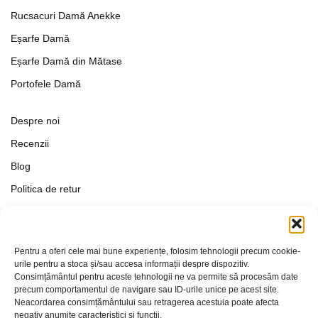
Rucsacuri Damă Anekke
Eșarfe Damă
Eșarfe Damă din Mătase
Portofele Damă
Despre noi
Recenzii
Blog
Politica de retur
Formular de retur
Termeni si conditii
Pentru a oferi cele mai bune experiențe, folosim tehnologii precum cookie-
Politica de Confidențialitate
urile pentru a stoca și/sau accesa informații despre dispozitiv.
Consimțământul pentru aceste tehnologii ne va permite să procesăm date
Politica de cookies
precum comportamentul de navigare sau ID-urile unice pe acest site.
Setări Cookie-uri
Neacordarea consimțământului sau retragerea acestuia poate afecta
negativ anumite caracteristici și funcții.
Contact