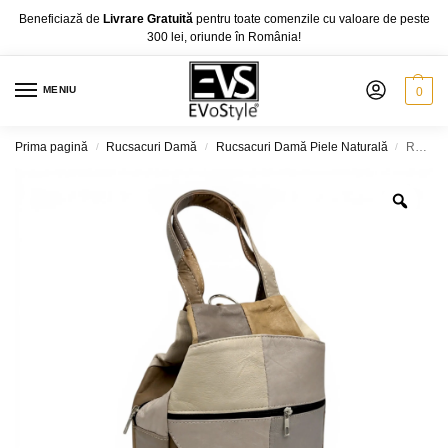
Beneficiază de
Livrare Gratuită
pentru toate comenzile cu valoare de peste
300 lei, oriunde în România!
MENIU
0
Prima pagină
Rucsacuri Damă
Rucsacuri Damă Piele Naturală
Rucsac damă din piele naturală Ellisse R60-131 – cappuccino, taupe & ivory Design patchwork elegant și funcțional
/
/
/