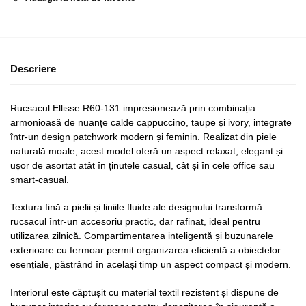
Descriere
Rucsacul Ellisse R60-131 impresionează prin combinația
armonioasă de nuanțe calde cappuccino, taupe și ivory, integrate
într-un design patchwork modern și feminin. Realizat din piele
naturală moale, acest model oferă un aspect relaxat, elegant și
ușor de asortat atât în ținutele casual, cât și în cele office sau
smart-casual.
Textura fină a pielii și liniile fluide ale designului transformă
rucsacul într-un accesoriu practic, dar rafinat, ideal pentru
utilizarea zilnică. Compartimentarea inteligentă și buzunarele
exterioare cu fermoar permit organizarea eficientă a obiectelor
esențiale, păstrând în același timp un aspect compact și modern.
Interiorul este căptușit cu material textil rezistent și dispune de