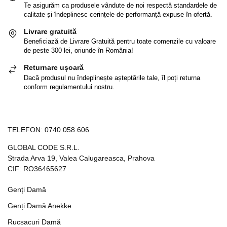
Te asigurăm ca produsele vândute de noi respectă standardele de
calitate și îndeplinesc cerințele de performanță expuse în ofertă.
Livrare gratuită
Beneficiază de Livrare Gratuită pentru toate comenzile cu valoare
de peste 300 lei, oriunde în România!
Returnare ușoară
Dacă produsul nu îndeplinește așteptările tale, îl poți returna
conform regulamentului nostru.
TELEFON:
0740.058.606
GLOBAL CODE S.R.L.
Strada Arva 19, Valea Calugareasca, Prahova
CIF: RO36465627
Genți Damă
Genți Damă Anekke
Rucsacuri Damă