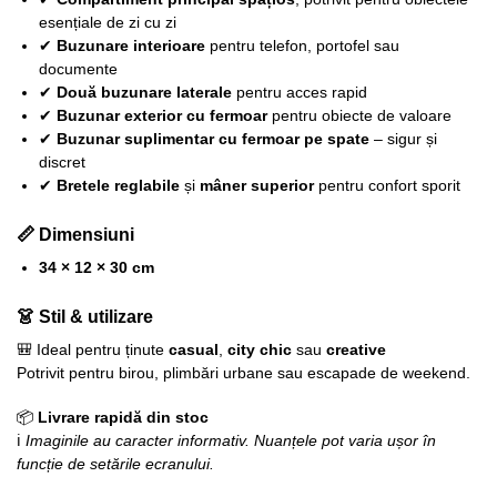
esențiale de zi cu zi
✔
Buzunare interioare
pentru telefon, portofel sau
documente
✔
Două buzunare laterale
pentru acces rapid
✔
Buzunar exterior cu fermoar
pentru obiecte de valoare
✔
Buzunar suplimentar cu fermoar pe spate
– sigur și
discret
✔
Bretele reglabile
și
mâner superior
pentru confort sporit
📏 Dimensiuni
34 × 12 × 30 cm
👗 Stil & utilizare
🎒 Ideal pentru ținute
casual
,
city chic
sau
creative
Potrivit pentru birou, plimbări urbane sau escapade de weekend.
📦
Livrare rapidă din stoc
ℹ️
Imaginile au caracter informativ. Nuanțele pot varia ușor în
funcție de setările ecranului.