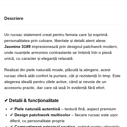
Descriere
Un rucsac statement creat pentru femeia care își exprimă
personalitatea prin culoare, libertate și detalii atent alese.
Jasmine 3189
impresionează prin designul patchwork modern,
unde nuanțele armonios contrastante se îmbină într-o piesă
unică, cu caracter și eleganță relaxată.
Realizat din piele naturală moale, plăcută la atingere, acest
rucsac oferă atât confort la purtare, cât și rezistență în timp. Este
alegerea ideală pentru zilele active, când ai nevoie de un
accesoriu practic, dar care să iasă în evidență fără efort.
✔ Detalii & funcționalitate
✔
Piele naturală autentică
– textură fină, aspect premium
✔
Design patchwork multicolor
– fiecare rucsac este ușor
diferit, cu personalitate proprie
✔
Compartiment principal spațios
, potrivit pentru obiectele