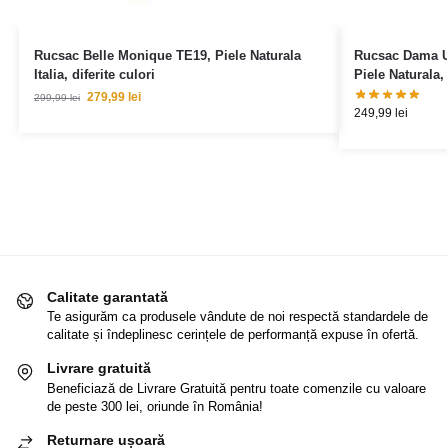
Rucsac Belle Monique TE19, Piele Naturala
Rucsac Dama Un
Italia, diferite culori
Piele Naturala,
279,99
lei
299,99
lei
249,99
lei
Calitate garantată
Te asigurăm ca produsele vândute de noi respectă standardele de
calitate și îndeplinesc cerințele de performanță expuse în ofertă.
Livrare gratuită
Beneficiază de Livrare Gratuită pentru toate comenzile cu valoare
de peste 300 lei, oriunde în România!
Returnare ușoară