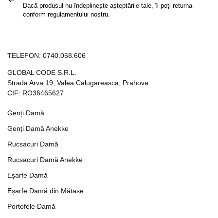
Dacă produsul nu îndeplinește așteptările tale, îl poți returna
conform regulamentului nostru.
TELEFON:
0740.058.606
GLOBAL CODE S.R.L.
Strada Arva 19, Valea Calugareasca, Prahova
CIF: RO36465627
Genți Damă
Genți Damă Anekke
Rucsacuri Damă
Rucsacuri Damă Anekke
Eșarfe Damă
Eșarfe Damă din Mătase
Portofele Damă