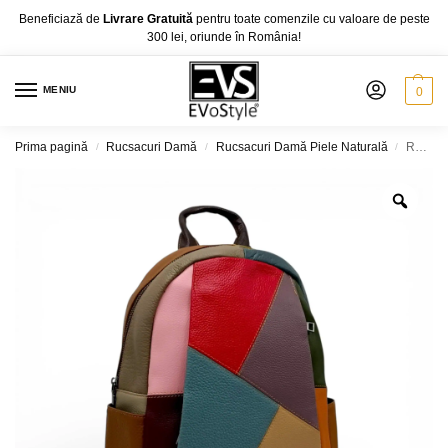
Beneficiază de
Livrare Gratuită
pentru toate comenzile cu valoare de peste
300 lei, oriunde în România!
MENIU
0
Prima pagină
Rucsacuri Damă
Rucsacuri Damă Piele Naturală
Rucsac damă din piele naturală multicolor, model geometric – Jasmine 3189-1-
/
/
/