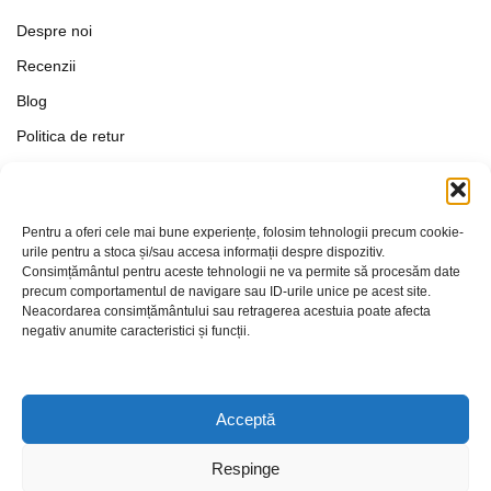
Despre noi
Recenzii
Blog
Politica de retur
Formular de retur
Termeni si conditii
Pentru a oferi cele mai bune experiențe, folosim tehnologii precum cookie-
Politica de Confidențialitate
urile pentru a stoca și/sau accesa informații despre dispozitiv.
Consimțământul pentru aceste tehnologii ne va permite să procesăm date
Politica de cookies
precum comportamentul de navigare sau ID-urile unice pe acest site.
Setări Cookie-uri
Neacordarea consimțământului sau retragerea acestuia poate afecta
negativ anumite caracteristici și funcții.
Contact
Acceptă
Respinge