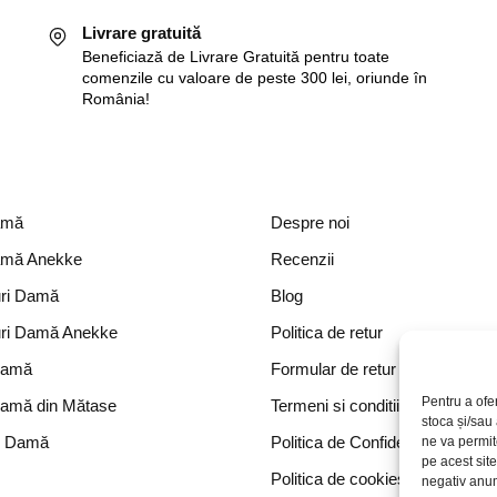
Livrare gratuită
Beneficiază de Livrare Gratuită pentru toate
comenzile cu valoare de peste 300 lei, oriunde în
România!
amă
Despre noi
amă Anekke
Recenzii
ri Damă
Blog
ri Damă Anekke
Politica de retur
Damă
Formular de retur
Pentru a ofe
Damă din Mătase
Termeni si conditii
stoca și/sau
e Damă
Politica de Confidențialitate
ne va permi
pe acest sit
Politica de cookies
negativ anumi