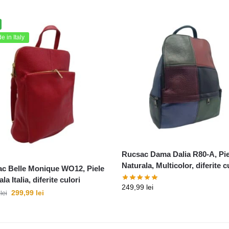
 in Italy
Rucsac Dama Dalia R80-A, Pie
Naturala, Multicolor, diferite c
c Belle Monique WO12, Piele
la Italia, diferite culori
249,99
lei
299,99
lei
9
lei