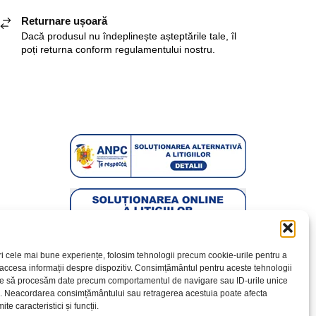
Returnare ușoară
Dacă produsul nu îndeplinește așteptările tale, îl
poți returna conform regulamentului nostru.
ri cele mai bune experiențe, folosim tehnologii precum cookie-urile pentru a
 accesa informații despre dispozitiv. Consimțământul pentru aceste tehnologii
te să procesăm date precum comportamentul de navigare sau ID-urile unice
e. Neacordarea consimțământului sau retragerea acestuia poate afecta
te caracteristici și funcții.