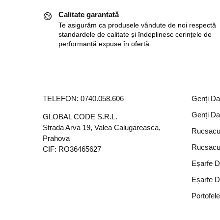
Calitate garantată
Te asigurăm ca produsele vândute de noi respectă
standardele de calitate și îndeplinesc cerințele de
performanță expuse în ofertă.
TELEFON:
0740.058.606
Genți D
Genți D
GLOBAL CODE S.R.L.
Strada Arva 19, Valea Calugareasca,
Rucsacu
Prahova
Rucsacu
CIF: RO36465627
Eșarfe 
Eșarfe 
Portofel