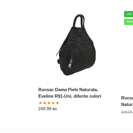
-3%
Made
Rucsac Dama Piele Naturala,
Eveline R91-Uni, diferite culori
Rucsa
Natura
249,99
lei
309,9