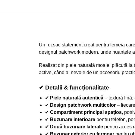
Un rucsac statement creat pentru femeia care î
designul patchwork modern, unde nuanțele arm
Realizat din piele naturală moale, plăcută la a
active, când ai nevoie de un accesoriu practic,
✔ Detalii & funcționalitate
✔
Piele naturală autentică
– textură fină
✔
Design patchwork multicolor
– fiecare
✔
Compartiment principal spațios
, potr
✔
Buzunare interioare
pentru telefon, po
✔
Două buzunare laterale
pentru acces r
✔
Buzunar exterior cu fermoar
pentru ob