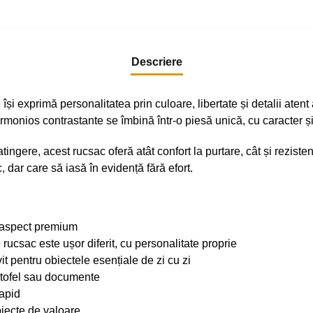
Descriere
și exprimă personalitatea prin culoare, libertate și detalii atent
onios contrastante se îmbină într-o piesă unică, cu caracter și
tingere, acest rucsac oferă atât confort la purtare, cât și reziste
 dar care să iasă în evidență fără efort.
, aspect premium
 rucsac este ușor diferit, cu personalitate proprie
ivit pentru obiectele esențiale de zi cu zi
rtofel sau documente
apid
iecte de valoare