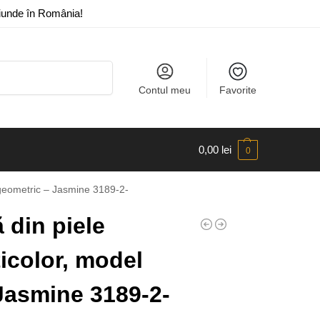
riunde în România!
Caută
Contul meu
Favorite
0,00
lei
0
 geometric – Jasmine 3189-2-
din piele
icolor, model
Jasmine 3189-2-