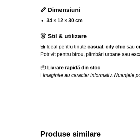
📏 Dimensiuni
34 × 12 × 30 cm
👗 Stil & utilizare
🎒 Ideal pentru ținute
casual
,
city chic
sau
c
Potrivit pentru birou, plimbări urbane sau e
📦
Livrare rapidă din stoc
ℹ️
Imaginile au caracter informativ. Nuanțele pot
Produse similare