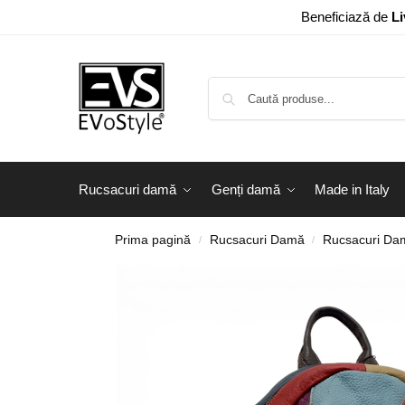
Beneficiază de
Li
Rucsacuri damă
Genți damă
Made in Italy
Prima pagină
Rucsacuri Damă
Rucsacuri Dam
/
/