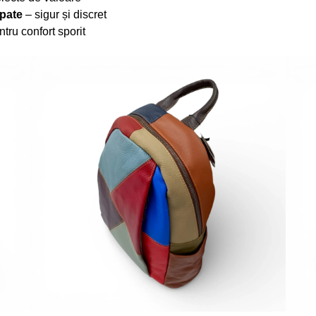
pate
– sigur și discret
tru confort sporit