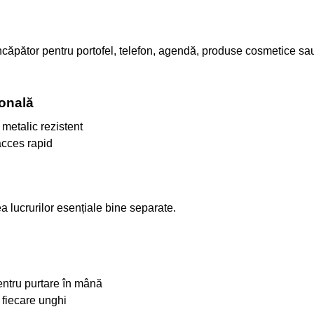
ncăpător pentru portofel, telefon, agendă, produse cosmetice sa
ională
metalic rezistent
acces rapid
a lucrurilor esențiale bine separate.
entru purtare în mână
n fiecare unghi