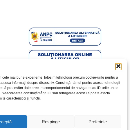
ri cele mai bune experiențe, folosim tehnologii precum cookie-urile pentru a
 accesa informații despre dispozitiv. Consimțământul pentru aceste tehnologii
te să procesăm date precum comportamentul de navigare sau ID-urile unice
e. Neacordarea consimțământului sau retragerea acestuia poate afecta
te caracteristici și funcții.
cceptă
Respinge
Preferințe