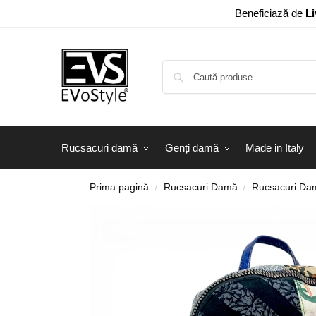
Beneficiază de
Li
Rucsacuri damă
Genți damă
Made in Italy
Prima pagină
Rucsacuri Damă
Rucsacuri Dam
/
/