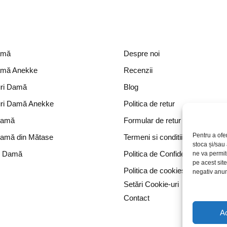
amă
Despre noi
amă Anekke
Recenzii
ri Damă
Blog
ri Damă Anekke
Politica de retur
Damă
Formular de retur
Pentru a ofe
Damă din Mătase
Termeni si conditii
stoca și/sau
e Damă
Politica de Confidențialitate
ne va permi
pe acest sit
Politica de cookies
negativ anumi
Setări Cookie-uri
Contact
A