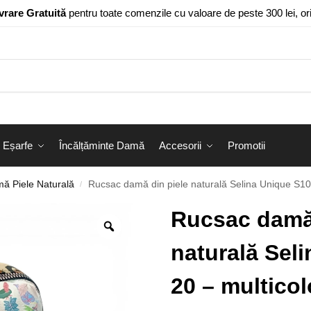
vrare Gratuită
pentru toate comenzile cu valoare de peste 300 lei, o
Eșarfe
Încălțăminte Damă
Accesorii
Promotii
ă Piele Naturală
Rucsac damă din piele naturală Selina Unique S100
/
Rucsac damă 
naturală Sel
20 – multico