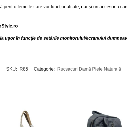
entru femeile care vor funcționalitate, dar și un accesoriu care a
oStyle.ro
aria ușor în funcție de setările monitorului/ecranului dumnea
SKU:
R85
Categorie:
Rucsacuri Damă Piele Naturală