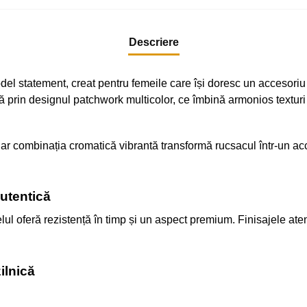
Descriere
statement, creat pentru femeile care își doresc un accesoriu di
prin designul patchwork multicolor, ce îmbină armonios texturi și
ar combinația cromatică vibrantă transformă rucsacul într-un acces
autentică
ul oferă rezistență în timp și un aspect premium. Finisajele atent
ilnică