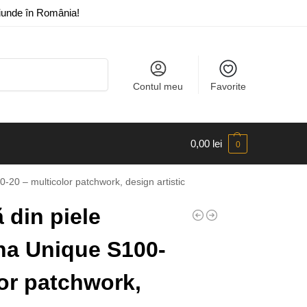
riunde în România!
Caută
Contul meu
Favorite
0,00
lei
0
-20 – multicolor patchwork, design artistic
din piele
ina Unique S100-
lor patchwork,