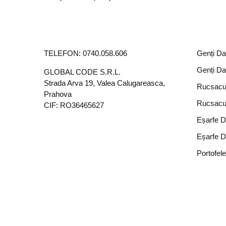
TELEFON:
0740.058.606
Genți D
Genți D
GLOBAL CODE S.R.L.
Strada Arva 19, Valea Calugareasca,
Rucsacu
Prahova
Rucsacu
CIF: RO36465627
Eșarfe 
Eșarfe 
Portofel