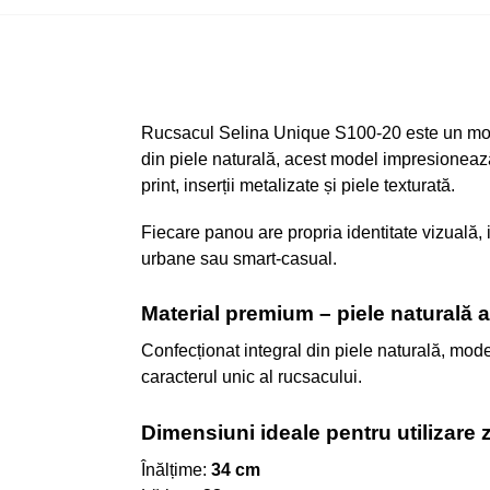
Rucsacul Selina Unique S100-20 este un model 
din piele naturală, acest model impresionează 
print, inserții metalizate și piele texturată.
Fiecare panou are propria identitate vizuală, i
urbane sau smart-casual.
Material premium – piele naturală 
Confecționat integral din piele naturală, model
caracterul unic al rucsacului.
Dimensiuni ideale pentru utilizare z
Înălțime:
34 cm