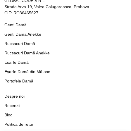
GLOBAL CODE S.R.L.
Strada Arva 19, Valea Calugareasca, Prahova
CIF: RO36465627
Genți Damă
Genți Damă Anekke
Rucsacuri Damă
Rucsacuri Damă Anekke
Eșarfe Damă
Eșarfe Damă din Mătase
Portofele Damă
Despre noi
Recenzii
Blog
Politica de retur