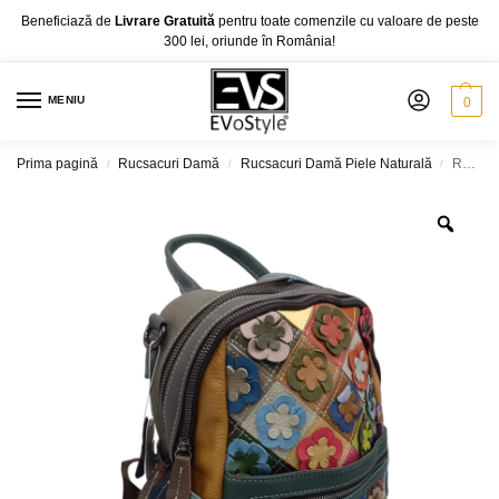
Beneficiază de
Livrare Gratuită
pentru toate comenzile cu valoare de peste
300 lei, oriunde în România!
MENIU
0
Prima pagină
Rucsacuri Damă
Rucsacuri Damă Piele Naturală
Rucsac Damă Jasmine 014-3, Piele Naturală, Multicolor
/
/
/