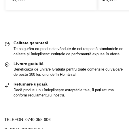
189,99
lei
329,99
lei
Calitate garantată
Te asigurăm ca produsele vândute de noi respectă standardele de
calitate și îndeplinesc cerințele de performanță expuse în ofertă.
Livrare gratuită
Beneficiază de Livrare Gratuită pentru toate comenzile cu valoare
de peste 300 lei, oriunde în România!
Returnare ușoară
Dacă produsul nu îndeplinește așteptările tale, îl poți returna
conform regulamentului nostru.
TELEFON:
0740.058.606