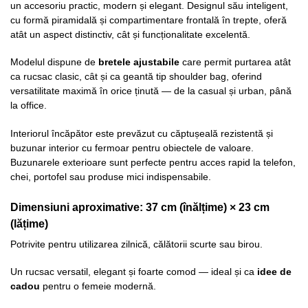
un accesoriu practic, modern și elegant. Designul său inteligent,
cu formă piramidală și compartimentare frontală în trepte, oferă
atât un aspect distinctiv, cât și funcționalitate excelentă.
Modelul dispune de
bretele ajustabile
care permit purtarea atât
ca rucsac clasic, cât și ca geantă tip shoulder bag, oferind
versatilitate maximă în orice ținută — de la casual și urban, până
la office.
Interiorul încăpător este prevăzut cu căptușeală rezistentă și
buzunar interior cu fermoar pentru obiectele de valoare.
Buzunarele exterioare sunt perfecte pentru acces rapid la telefon,
chei, portofel sau produse mici indispensabile.
Dimensiuni aproximative:
37 cm (înălțime) × 23 cm
(lățime)
Potrivite pentru utilizarea zilnică, călătorii scurte sau birou.
Un rucsac versatil, elegant și foarte comod — ideal și ca
idee de
cadou
pentru o femeie modernă.