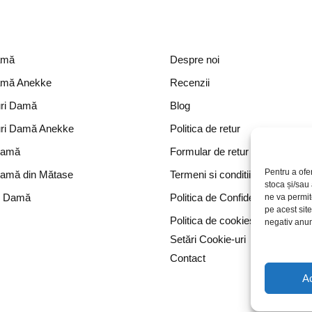
amă
Despre noi
amă Anekke
Recenzii
ri Damă
Blog
ri Damă Anekke
Politica de retur
Damă
Formular de retur
Pentru a ofe
Damă din Mătase
Termeni si conditii
stoca și/sau
e Damă
Politica de Confidențialitate
ne va permi
pe acest sit
Politica de cookies
negativ anumi
Setări Cookie-uri
Contact
A