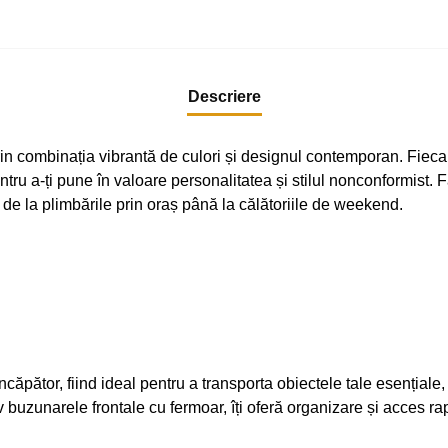
Descriere
in combinația vibrantă de culori și designul contemporan. Fieca
tru a-ți pune în valoare personalitatea și stilul nonconformist. Fa
 de la plimbările prin oraș până la călătoriile de weekend.
ncăpător, fiind ideal pentru a transporta obiectele tale esențiale,
uzunarele frontale cu fermoar, îți oferă organizare și acces rapid