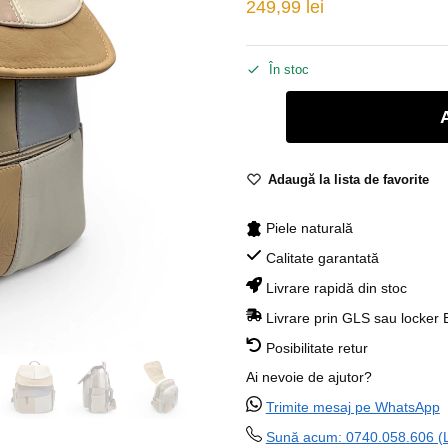
249,99
lei
În stoc
Adaugă la lista de favorite
Piele naturală
Calitate garantată
Livrare rapidă din stoc
Livrare prin GLS sau locker
Posibilitate retur
Ai nevoie de ajutor?
Trimite mesaj pe WhatsApp
Sună acum: 0740.058.606 (Lu