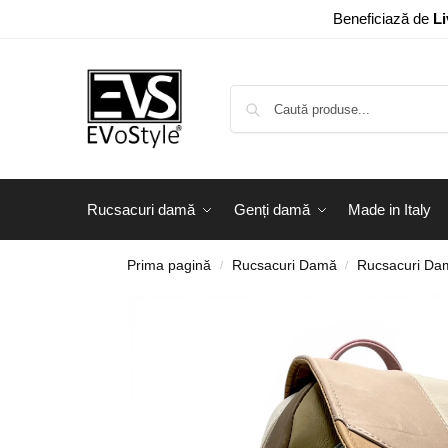
Beneficiază de
Li
Rucsacuri damă
Genți damă
Made in Italy
Prima pagină
Rucsacuri Damă
Rucsacuri Dam
/
/