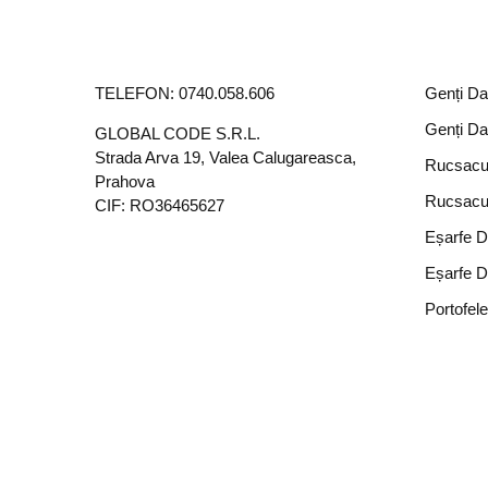
TELEFON:
0740.058.606
Genți D
Genți D
GLOBAL CODE S.R.L.
Strada Arva 19, Valea Calugareasca,
Rucsacu
Prahova
Rucsacu
CIF: RO36465627
Eșarfe 
Eșarfe 
Portofel