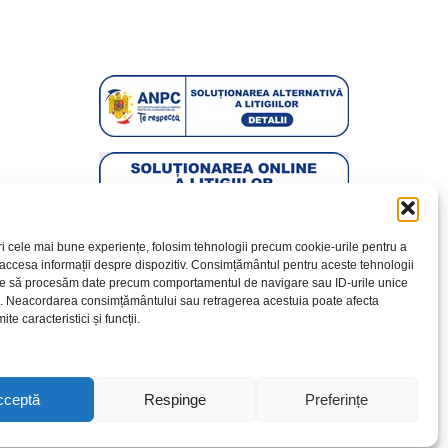
ri cele mai bune experiențe, folosim tehnologii precum cookie-urile pentru a
 accesa informații despre dispozitiv. Consimțământul pentru aceste tehnologii
te să procesăm date precum comportamentul de navigare sau ID-urile unice
e. Neacordarea consimțământului sau retragerea acestuia poate afecta
te caracteristici și funcții.
cceptă
Respinge
Preferințe