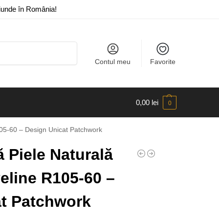
riunde în România!
Caută
Contul meu
Favorite
0,00
lei
0
105-60 – Design Unicat Patchwork
Piele Naturală
veline R105-60 –
at Patchwork