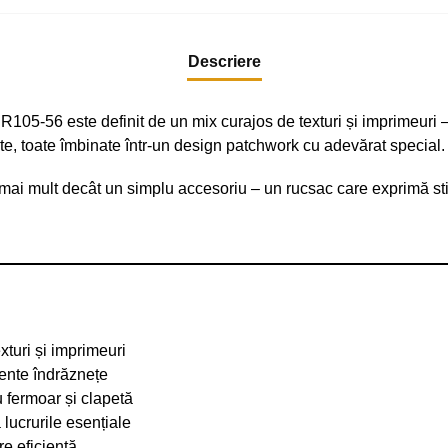
Descriere
05-56 este definit de un mix curajos de texturi și imprimeuri – de
ante, toate îmbinate într-un design patchwork cu adevărat special.
ai mult decât un simplu accesoriu – un rucsac care exprimă stil, c
turi și imprimeuri
cente îndrăznețe
 fermoar și clapetă
lucrurile esențiale
e eficientă