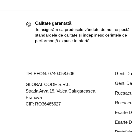
Calitate garantată
Te asigurăm ca produsele vândute de noi respectă
standardele de calitate și îndeplinesc cerințele de
performanță expuse în ofertă.
TELEFON:
0740.058.606
Genți D
Genți D
GLOBAL CODE S.R.L.
Strada Arva 19, Valea Calugareasca,
Rucsacu
Prahova
Rucsacu
CIF: RO36465627
Eșarfe 
Eșarfe 
Portofel