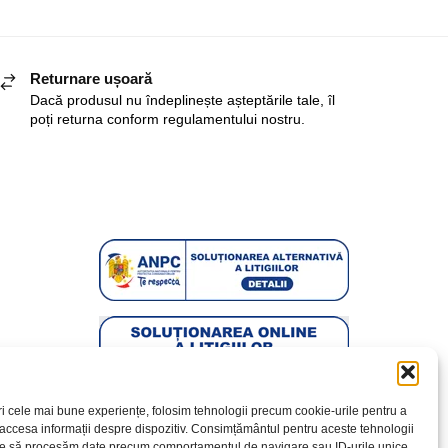
Returnare ușoară
Dacă produsul nu îndeplinește așteptările tale, îl
poți returna conform regulamentului nostru.
ri cele mai bune experiențe, folosim tehnologii precum cookie-urile pentru a
 accesa informații despre dispozitiv. Consimțământul pentru aceste tehnologii
te să procesăm date precum comportamentul de navigare sau ID-urile unice