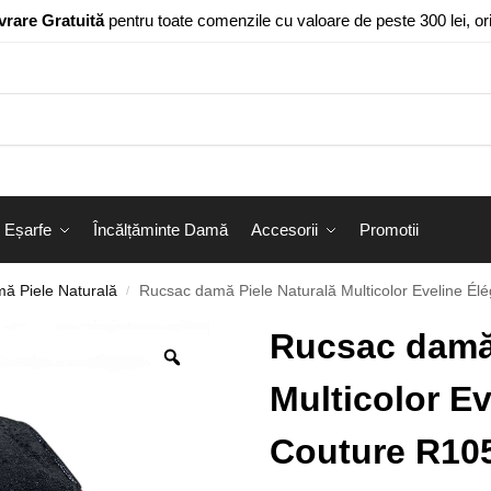
vrare Gratuită
pentru toate comenzile cu valoare de peste 300 lei, o
Eșarfe
Încălțăminte Damă
Accesorii
Promotii
ă Piele Naturală
Rucsac damă Piele Naturală Multicolor Eveline Élégance-Coutur
/
Rucsac damă 
Multicolor E
Couture R105