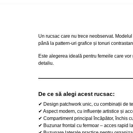
Un rucsac care nu trece neobservat. Modelul R1
până la pattern-uri grafice și tonuri contrast
Este alegerea ideală pentru femeile care vor m
detaliu.
De ce să alegi acest rucsac:
✔ Design patchwork unic, cu combinații de tex
✔ Aspect modern, cu influențe artistice și ac
✔ Compartiment principal încăpător, închis cu
✔ Buzunar frontal cu fermoar – acces rapid la 
✔ Buzunare laterale practice pentru organizar