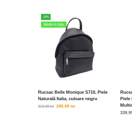
-9%
Made in Italy
Rucsac Belle Monique S710, Piele
Rucsa
Naturală Italia, culoare negru
Piele
Multi
289,99
lei
319,99
lei
339,9