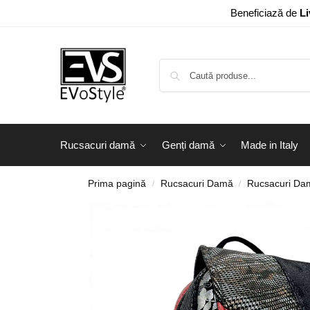
Beneficiază de
Li
Rucsacuri damă
Genți damă
Made in Italy
Prima pagină
Rucsacuri Damă
Rucsacuri Dam
/
/