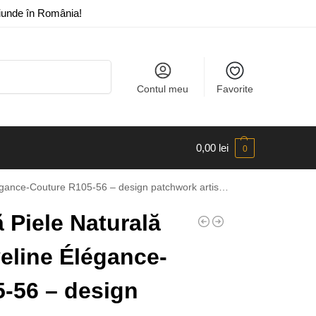
riunde în România!
Caută
Contul meu
Favorite
0,00
lei
0
e R105-56 – design patchwork artistic și personalitate unică
Piele Naturală
veline Élégance-
-56 – design