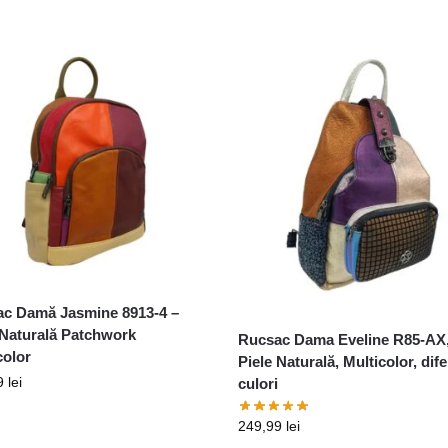
c Damă Jasmine 8913-4 –
 Naturală Patchwork
Rucsac Dama Eveline R85-AX
color
Piele Naturală, Multicolor, dife
9
lei
culori
249,99
lei