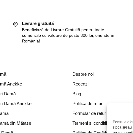
Livrare gratuită
Beneficiază de Livrare Gratuită pentru toate
comenzile cu valoare de peste 300 lei, oriunde în
România!
amă
Despre noi
amă Anekke
Recenzii
ri Damă
Blog
ri Damă Anekke
Politica de retur
Damă
Formular de retur
Pentru a ofe
Damă din Mătase
Termeni si conditii
stoca și/sau
e Damă
Politica de Confidențialitate
ne va permi