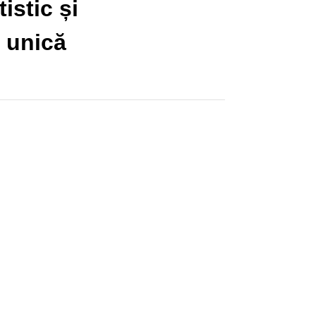
istic și
e unică