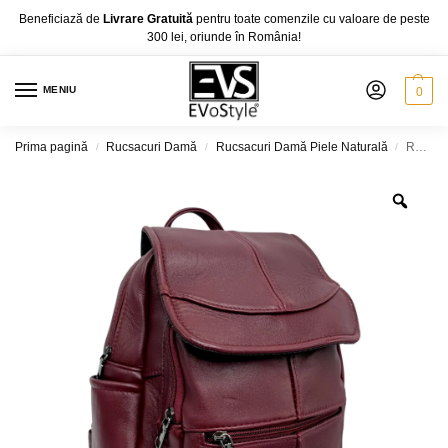
Beneficiază de
Livrare Gratuită
pentru toate comenzile cu valoare de peste
300 lei, oriunde în România!
MENIU
0
Prima pagină
Rucsacuri Damă
Rucsacuri Damă Piele Naturală
Rucsac Dama Unicat Multicolor Eveline R105, Piele Naturala, diferite modele
/
/
/