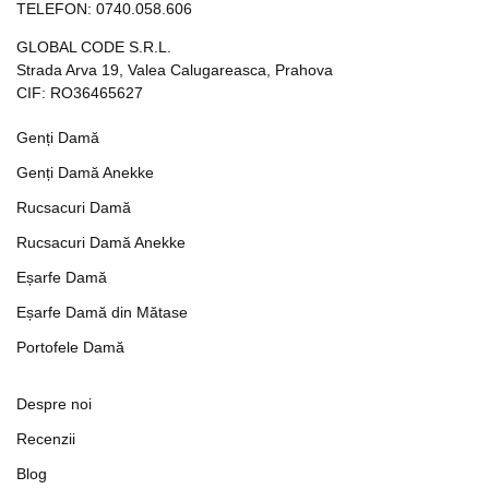
TELEFON:
0740.058.606
GLOBAL CODE S.R.L.
Strada Arva 19, Valea Calugareasca, Prahova
CIF: RO36465627
Genți Damă
Genți Damă Anekke
Rucsacuri Damă
Rucsacuri Damă Anekke
Eșarfe Damă
Eșarfe Damă din Mătase
Portofele Damă
Despre noi
Recenzii
Blog