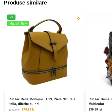
Produse similare
-7%
Made in Italy
Rucsac Belle Monique TE19, Piele Naturala
Rucsac Damă Ja
Italia, diferite culori
Multicolor
279,99
lei
339,99
lei
299,99
lei