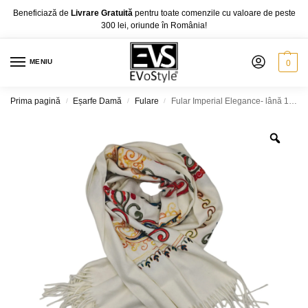
Beneficiază de
Livrare Gratuită
pentru toate comenzile cu valoare de peste
300 lei, oriunde în România!
MENIU
0
Prima pagină
Eșarfe Damă
Fulare
Fular Imperial Elegance- lână 100%-brodat, dimensiuni 70 cm x 180 cm, diferite culori
/
/
/