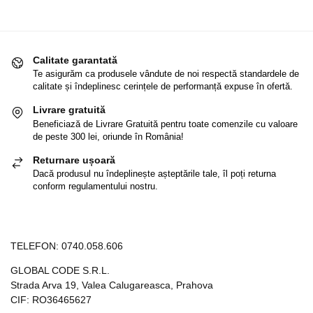
Calitate garantată
Te asigurăm ca produsele vândute de noi respectă standardele de
calitate și îndeplinesc cerințele de performanță expuse în ofertă.
Livrare gratuită
Beneficiază de Livrare Gratuită pentru toate comenzile cu valoare
de peste 300 lei, oriunde în România!
Returnare ușoară
Dacă produsul nu îndeplinește așteptările tale, îl poți returna
conform regulamentului nostru.
TELEFON:
0740.058.606
GLOBAL CODE S.R.L.
Strada Arva 19, Valea Calugareasca, Prahova
CIF: RO36465627