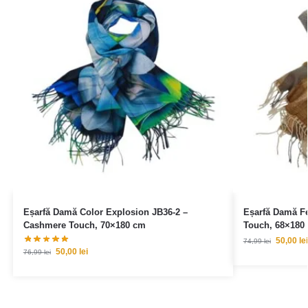
Eșarfă Damă Color Explosion JB36-2 –
Eșarfă Damă F
Cashmere Touch, 70×180 cm
Touch, 68×180
50,00
lei
74,99
lei
50,00
lei
76,99
lei