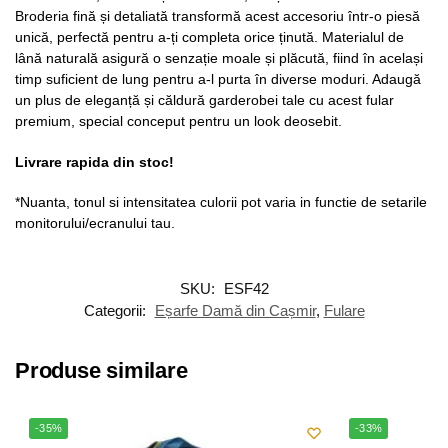
Broderia fină și detaliată transformă acest accesoriu într-o piesă
unică, perfectă pentru a-ți completa orice ținută. Materialul de
lână naturală asigură o senzație moale și plăcută, fiind în același
timp suficient de lung pentru a-l purta în diverse moduri. Adaugă
un plus de eleganță și căldură garderobei tale cu acest fular
premium, special conceput pentru un look deosebit.
Livrare rapida din stoc!
*Nuanta, tonul si intensitatea culorii pot varia in functie de setarile
monitorului/ecranului tau.
SKU:
ESF42
Categorii:
Eșarfe Damă din Cașmir
,
Fulare
Produse similare
-35%
-33%