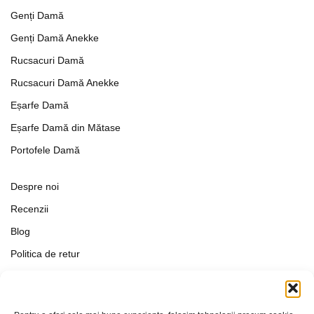
Genți Damă
Genți Damă Anekke
Rucsacuri Damă
Rucsacuri Damă Anekke
Eșarfe Damă
Eșarfe Damă din Mătase
Portofele Damă
Despre noi
Recenzii
Blog
Politica de retur
Formular de retur
Termeni si conditii