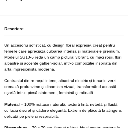
Descriere
Un accesoriu sofisticat, cu design floral expresiv, creat pentru
femeile care apreciază culoarea intensă și materialele premium.
Modelul SG10-6 redă un câmp pictural vibrant, cu maci roșii, flori
albastre și accente galben-solar, într-o compoziție inspirată din
arta impresionistă modernă.
Contrastul dintre roșul intens, albastrul electric și tonurile verzi
creează profunzime și dinamism vizual, transformând această
eșarfă într-o piesă statement, feminină și rafinată.
Material
– 100% mătase naturală, textură fină, netedă și fluidă,
cu luciu discret și cădere elegantă. Extrem de plăcută la atingere,
delicată pe piele și respirabilă.
Dimensiune
– 70 x 70 cm, format pătrat, ideal pentru purtare la