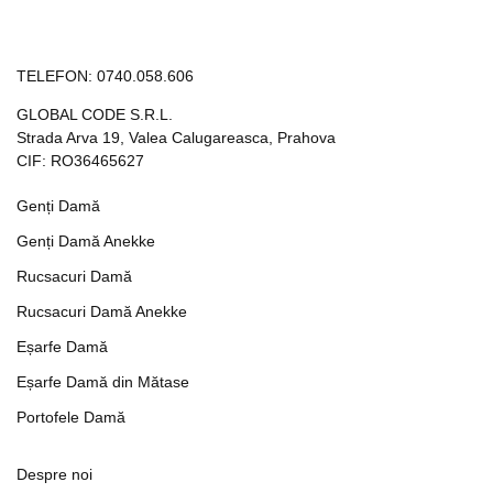
TELEFON:
0740.058.606
GLOBAL CODE S.R.L.
Strada Arva 19, Valea Calugareasca, Prahova
CIF: RO36465627
Genți Damă
Genți Damă Anekke
Rucsacuri Damă
Rucsacuri Damă Anekke
Eșarfe Damă
Eșarfe Damă din Mătase
Portofele Damă
Despre noi