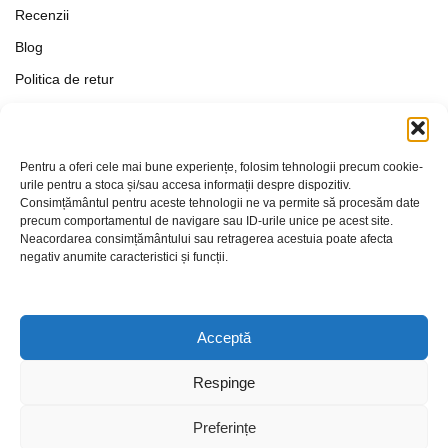
Recenzii
Blog
Politica de retur
Formular de retur
Termeni si conditii
Pentru a oferi cele mai bune experiențe, folosim tehnologii precum cookie-
Politica de Confidențialitate
urile pentru a stoca și/sau accesa informații despre dispozitiv.
Consimțământul pentru aceste tehnologii ne va permite să procesăm date
Politica de cookies
precum comportamentul de navigare sau ID-urile unice pe acest site.
Setări Cookie-uri
Neacordarea consimțământului sau retragerea acestuia poate afecta
negativ anumite caracteristici și funcții.
Contact
Acceptă
Respinge
Preferințe