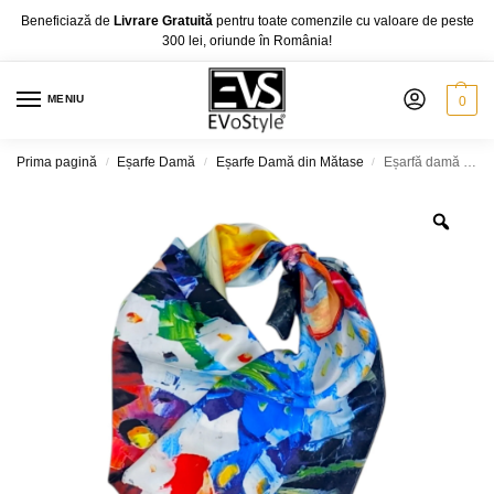
Beneficiază de
Livrare Gratuită
pentru toate comenzile cu valoare de peste
300 lei, oriunde în România!
MENIU
0
Prima pagină
Eșarfe Damă
Eșarfe Damă din Mătase
Eșarfă damă 100% mătase naturală – Crimson Bloom Impression SG10-7 (70×70 cm) | Print Floral Artistic, Cutie Cadou
/
/
/