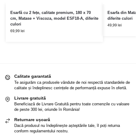
Esarfă cu 2 fețe, calitate premium, 180 x 70
Esarfa din Mat
cm, Matase + Viscoza, model ESF18-A, diferite
diferite culori
culori
49,99
lei
69,99
lei
Calitate garantată
Te asigurăm ca produsele vândute de noi respectă standardele de
calitate și îndeplinesc cerințele de performanță expuse în ofertă.
Livrare gratuită
Beneficiază de Livrare Gratuită pentru toate comenzile cu valoare
de peste 300 lei, oriunde în România!
Returnare ușoară
Dacă produsul nu îndeplinește așteptările tale, îl poți returna
conform regulamentului nostru.