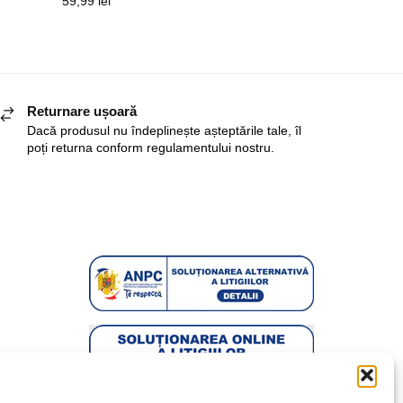
59,99
lei
Returnare ușoară
Dacă produsul nu îndeplinește așteptările tale, îl
poți returna conform regulamentului nostru.