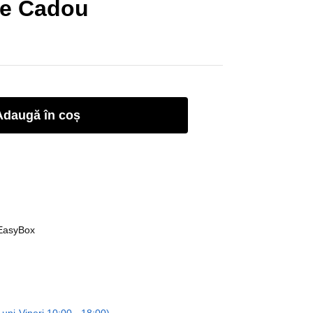
ie Cadou
Adaugă în coș
 EasyBox