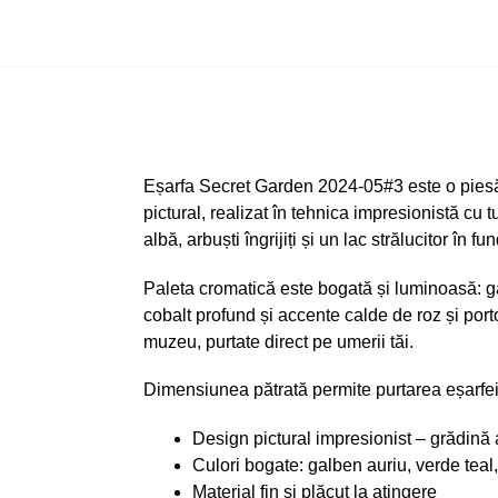
Eșarfa Secret Garden 2024-05#3 este o piesă d
pictural, realizat în tehnica impresionistă c
albă, arbuști îngrijiți și un lac strălucitor în fun
Paleta cromatică este bogată și luminoasă: gal
cobalt profund și accente calde de roz și port
muzeu, purtate direct pe umerii tăi.
Dimensiunea pătrată permite purtarea eșarfei 
Design pictural impresionist – grădină ar
Culori bogate: galben auriu, verde teal,
Material fin și plăcut la atingere