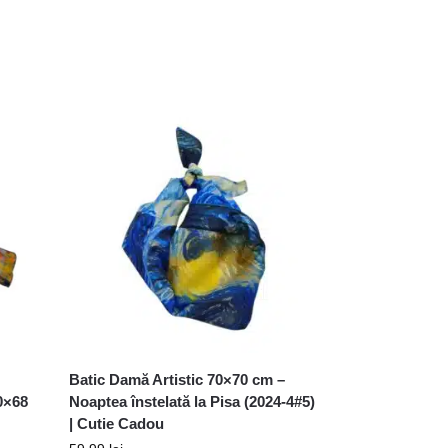
Batic Damă Artistic 70×70 cm –
0×68
Noaptea înstelată la Pisa (2024-4#5)
| Cutie Cadou