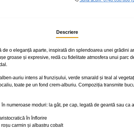
Sună acum: 0740.058.606 (Lu
Descriere
e o eleganță aparte, inspirată din splendoarea unei grădini aris
u tușe groase și expresive, redă cu fidelitate atmosfera unui pa
dal.
ben-auriu intens al frunzișului, verde smarald și teal al vegetați
ocaliu, toate pe un fond crem-alburiu. Compoziția transmite bucur
în numeroase moduri: la gât, pe cap, legată de geantă sau ca acc
istocratică în înflorire
 roșu carmin și albastru cobalt