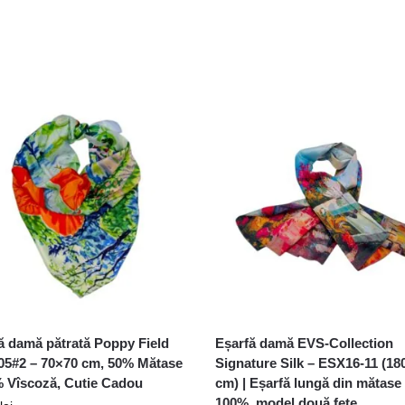
ă damă pătrată Poppy Field
Eșarfă damă EVS-Collection
05#2 – 70×70 cm, 50% Mătase
Signature Silk – ESX16-11 (18
 Vîscoză, Cutie Cadou
cm) | Eșarfă lungă din mătase
100%, model două fețe