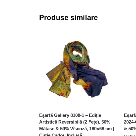
Produse similare
Eșarfă Gallery 8108-1 – Ediție
Eșarf
Artistică Reversibilă (2 Fețe), 50%
2024-
Mătase & 50% Vîscoză, 180×68 cm |
& 50%
Cutie Cadou Inclusă