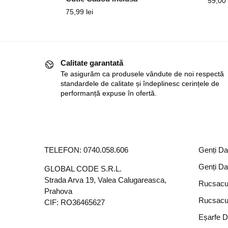
59,00
75,99
lei
Calitate garantată
Te asigurăm ca produsele vândute de noi respectă
standardele de calitate și îndeplinesc cerințele de
performanță expuse în ofertă.
TELEFON:
0740.058.606
Genți D
Genți D
GLOBAL CODE S.R.L.
Strada Arva 19, Valea Calugareasca,
Rucsacu
Prahova
Rucsacu
CIF: RO36465627
Eșarfe 