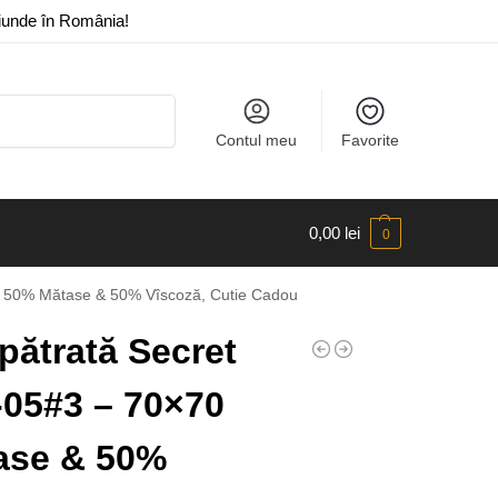
riunde în România!
Caută
Contul meu
Favorite
0,00
lei
0
, 50% Mătase & 50% Vîscoză, Cutie Cadou
pătrată Secret
05#3 – 70×70
ase & 50%