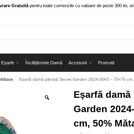
vrare Gratuită
pentru toate comenzile cu valoare de peste 300 lei, o
Eșarfe
Încălțăminte Damă
Accesorii
Promotii
 Mătase
Eșarfă damă pătrată Secret Garden 2024-05#3 – 70×70 cm
/
Eșarfă damă 
Garden 2024-
cm, 50% Măt