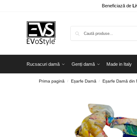
Beneficiază de
Li
Rucsacuri damă
Genți damă
Made in Italy
Prima pagină
Eșarfe Damă
Eșarfe Damă din
/
/