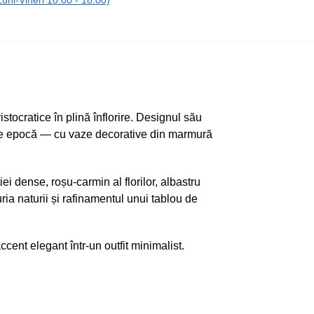
ni-Vineri 10:00 - 18:00)
tocratice în plină înflorire. Designul său
rc de epocă — cu vaze decorative din marmură
ei dense, roșu-carmin al florilor, albastru
ia naturii și rafinamentul unui tablou de
ent elegant într-un outfit minimalist.