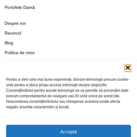
Portofele Damă
Despre noi
Recenzii
Blog
Politica de retur
Formular de retur
Termeni si conditii
Pentru a oferi cele mai bune experiențe, folosim tehnologii precum cookie-
Politica de Confidențialitate
urile pentru a stoca și/sau accesa informații despre dispozitiv.
Consimțământul pentru aceste tehnologii ne va permite să procesăm date
Politica de cookies
precum comportamentul de navigare sau ID-urile unice pe acest site.
Setări Cookie-uri
Neacordarea consimțământului sau retragerea acestuia poate afecta
negativ anumite caracteristici și funcții.
Contact
Acceptă