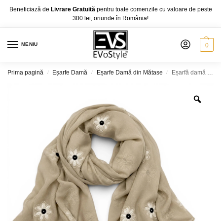
Beneficiază de
Livrare Gratuită
pentru toate comenzile cu valoare de peste
300 lei, oriunde în România!
MENIU
0
Prima pagină
Eșarfe Damă
Eșarfe Damă din Mătase
Eșarfă damă Soft Petals S161-3 – bej nisipiu cu flori brodate, 180 × 70 cm, Cutie Cadou
/
/
/