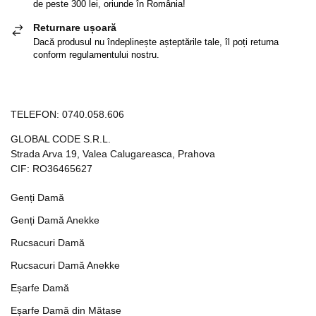
de peste 300 lei, oriunde în România!
Returnare ușoară
Dacă produsul nu îndeplinește așteptările tale, îl poți returna
conform regulamentului nostru.
TELEFON:
0740.058.606
GLOBAL CODE S.R.L.
Strada Arva 19, Valea Calugareasca, Prahova
CIF: RO36465627
Genți Damă
Genți Damă Anekke
Rucsacuri Damă
Rucsacuri Damă Anekke
Eșarfe Damă
Eșarfe Damă din Mătase