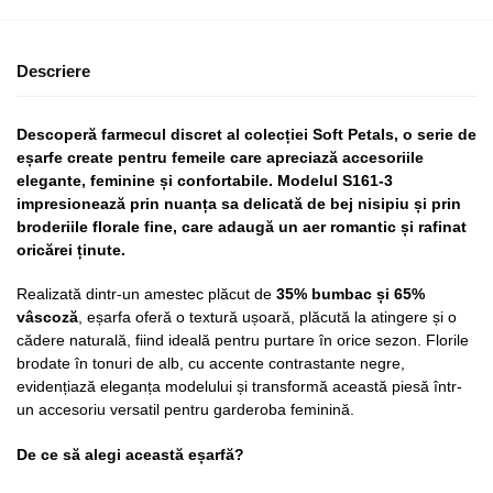
Descriere
Descoperă farmecul discret al colecției Soft Petals, o serie de
eșarfe create pentru femeile care apreciază accesoriile
elegante, feminine și confortabile. Modelul S161-3
impresionează prin nuanța sa delicată de bej nisipiu și prin
broderiile florale fine, care adaugă un aer romantic și rafinat
oricărei ținute.
Realizată dintr-un amestec plăcut de
35% bumbac și 65%
vâscoză
, eșarfa oferă o textură ușoară, plăcută la atingere și o
cădere naturală, fiind ideală pentru purtare în orice sezon. Florile
brodate în tonuri de alb, cu accente contrastante negre,
evidențiază eleganța modelului și transformă această piesă într-
un accesoriu versatil pentru garderoba feminină.
De ce să alegi această eșarfă?