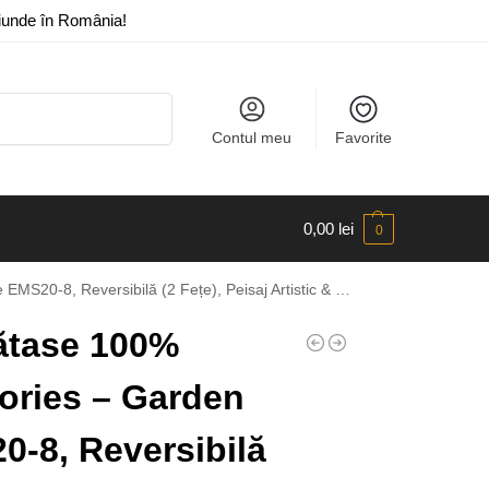
riunde în România!
Caută
Contul meu
Favorite
0,00
lei
0
), Peisaj Artistic & Natură Romantică, 180×70 cm, Cutie Cadou Premium
ătase 100%
ories – Garden
-8, Reversibilă