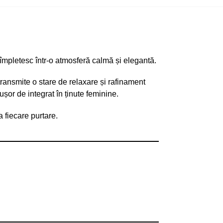
e împletesc într-o atmosferă calmă și elegantă.
transmite o stare de relaxare și rafinament
ușor de integrat în ținute feminine.
a fiecare purtare.