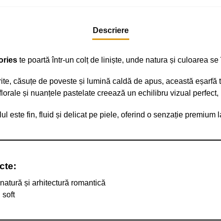
Descriere
ories
te poartă într-un colț de liniște, unde natura și culoarea s
lorite, căsuțe de poveste și lumină caldă de apus, această eșarfă 
lorale și nuanțele pastelate creează un echilibru vizual perfect, 
 este fin, fluid și delicat pe piele, oferind o senzație premium l
cte:
n natură și arhitectură romantică
 soft