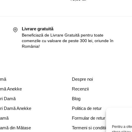
Livrare gratuită
Beneficiază de Livrare Gratuită pentru toate
comenzile cu valoare de peste 300 lei, oriunde în
România!
amă
Despre noi
amă Anekke
Recenzii
ri Damă
Blog
ri Damă Anekke
Politica de retur
Damă
Formular de retur
Pentru a ofe
Damă din Mătase
Termeni si conditii
stoca și/sau