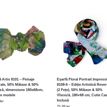
ă Artis 8101 – Peisaje
Eșarfă Floral Portrait Impress
rale, 50% Mătase & 50%
8108-6 – Ediție Artistică Rever
ză, dimensiune 180x68cm,
(2 Fețe), 50% Mătase & 50%
ite modele
Vîscoză, 180×68 cm, Cutie Ca
Inclusă
lei
75,99
lei