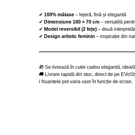
✔
100% mătase
– lejeră, fină și elegantă
✔
Dimensiune 180 × 70 cm
– versatilă pentru
✔
Model reversibil (2 fețe)
– două interpretăr
✔
Design artistic feminin
– inspirație din nat
🎁 Se livrează în cutie cadou elegantă, ideală 
🚚 Livrare rapidă din stoc, direct de pe EVoSt
ℹ Nuanțele pot varia ușor în funcție de ecran.