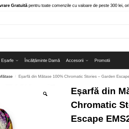
vrare Gratuită
pentru toate comenzile cu valoare de peste 300 lei, o
Eșarfe
Încălțăminte Damă
Accesorii
Promotii
 Mătase
Eșarfă din Mătase 100% Chromatic Stories – Garden Escape EMS20-8, Reversibilă (2 Fețe
/
Eșarfă din M
Chromatic St
Escape EMS20