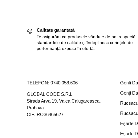
Calitate garantată
Te asigurăm ca produsele vândute de noi respectă
standardele de calitate și îndeplinesc cerințele de
performanță expuse în ofertă.
TELEFON:
0740.058.606
Genți D
Genți D
GLOBAL CODE S.R.L.
Strada Arva 19, Valea Calugareasca,
Rucsacu
Prahova
Rucsacu
CIF: RO36465627
Eșarfe 
Eșarfe 