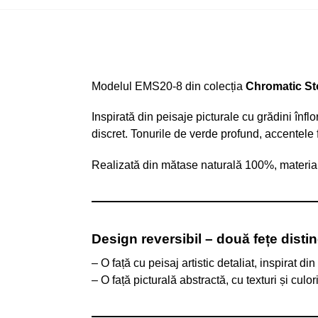
Modelul EMS20-8 din colecția
Chromatic St
Inspirată din peisaje picturale cu grădini înf
discret. Tonurile de verde profund, accentele f
Realizată din mătase naturală 100%, materialul
Design reversibil – două fețe distin
– O față cu peisaj artistic detaliat, inspirat di
– O față picturală abstractă, cu texturi și culori