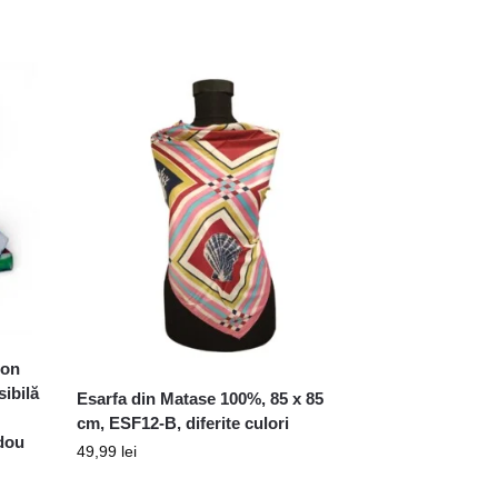
ion
sibilă
Esarfa din Matase 100%, 85 x 85
cm, ESF12-B, diferite culori
dou
49,99
lei