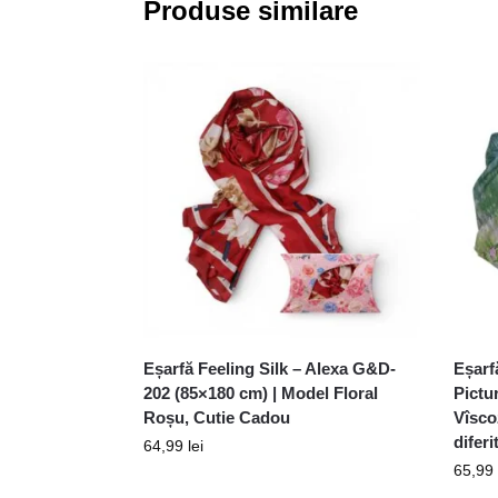
Produse similare
Eșarfă Feeling Silk – Alexa G&D-
Eșarf
202 (85×180 cm) | Model Floral
Pictu
Roșu, Cutie Cadou
Vîsco
difer
64,99
lei
65,99