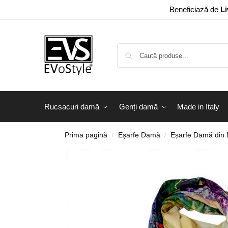
Beneficiază de
Li
Rucsacuri damă
Genți damă
Made in Italy
Prima pagină
Eșarfe Damă
Eșarfe Damă din
/
/