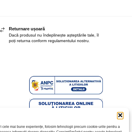
Returnare ușoară
Dacă produsul nu îndeplinește așteptările tale, îl
poți returna conform regulamentului nostru.
ri cele mai bune experiențe, folosim tehnologii precum cookie-urile pentru a
 accesa informații despre dispozitiv. Consimțământul pentru aceste tehnologii