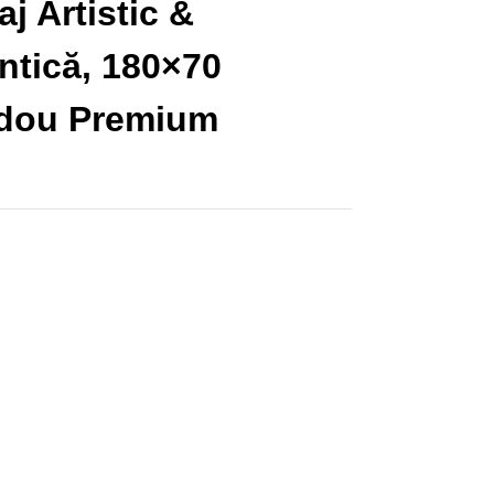
aj Artistic &
tică, 180×70
adou Premium