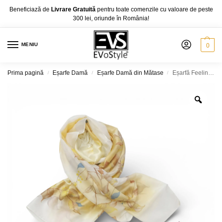
Beneficiază de
Livrare Gratuită
pentru toate comenzile cu valoare de peste
300 lei, oriunde în România!
MENIU
0
Prima pagină
Eșarfe Damă
Eșarfe Damă din Mătase
Eșarfă Feeling Silk – Alexa G&D-203 (85×180 cm) | Golden Bloom, Cutie Cadou
/
/
/