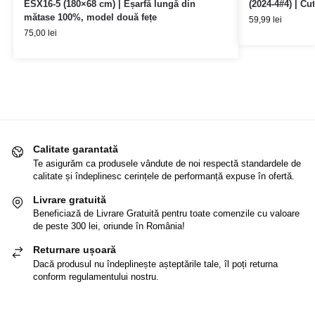
ESX16-5 (180×68 cm) | Eșarfă lungă din
(2024-4#4) | Cu
mătase 100%, model două fețe
59,99
lei
75,00
lei
Calitate garantată
Te asigurăm ca produsele vândute de noi respectă standardele de
calitate și îndeplinesc cerințele de performanță expuse în ofertă.
Livrare gratuită
Beneficiază de Livrare Gratuită pentru toate comenzile cu valoare
de peste 300 lei, oriunde în România!
Returnare ușoară
Dacă produsul nu îndeplinește așteptările tale, îl poți returna
conform regulamentului nostru.