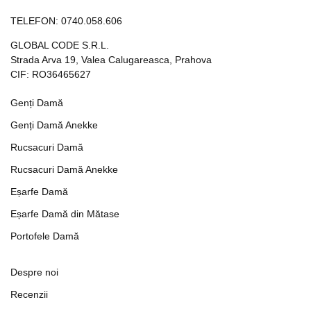
TELEFON:
0740.058.606
GLOBAL CODE S.R.L.
Strada Arva 19, Valea Calugareasca, Prahova
CIF: RO36465627
Genți Damă
Genți Damă Anekke
Rucsacuri Damă
Rucsacuri Damă Anekke
Eșarfe Damă
Eșarfe Damă din Mătase
Portofele Damă
Despre noi
Recenzii