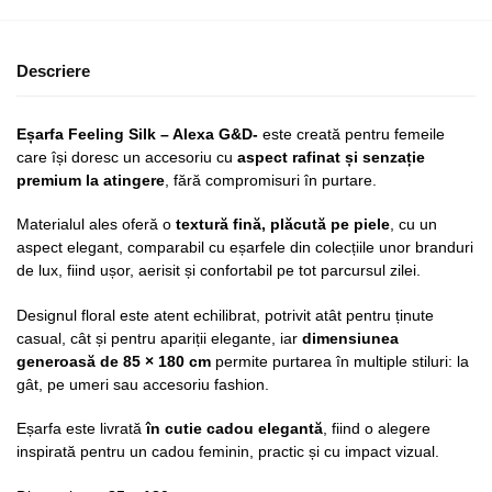
Descriere
Eșarfa Feeling Silk – Alexa G&D-
este creată pentru femeile
care își doresc un accesoriu cu
aspect rafinat și senzație
premium la atingere
, fără compromisuri în purtare.
Materialul ales oferă o
textură fină, plăcută pe piele
, cu un
aspect elegant, comparabil cu eșarfele din colecțiile unor branduri
de lux, fiind ușor, aerisit și confortabil pe tot parcursul zilei.
Designul floral este atent echilibrat, potrivit atât pentru ținute
casual, cât și pentru apariții elegante, iar
dimensiunea
generoasă de 85 × 180 cm
permite purtarea în multiple stiluri: la
gât, pe umeri sau accesoriu fashion.
Eșarfa este livrată
în cutie cadou elegantă
, fiind o alegere
inspirată pentru un cadou feminin, practic și cu impact vizual.