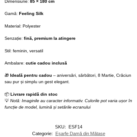
Dimensiune:
85 × 180 cm
Gamă:
Feeling Silk
Material: Polyester
Senzație:
fină, premium la atingere
Stil: feminin, versatil
Ambalare:
cutie cadou inclusă
🎁
Ideală pentru cadou
– aniversări, sărbători, 8 Martie, Crăciun
sau pur și simplu un gest elegant.
📦
Livrare rapidă din stoc
💡
Notă: Imaginile au caracter informativ.
Culorile pot varia ușor în
funcție de model, lumină și setările ecranului
SKU:
ESF14
Categorie:
Eșarfe Damă din Mătase