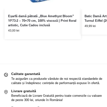
Eșarfă damă pătrată „Blue Amethyst Bloom”
Batic Damă Art
YF73-2 – 70×70 cm, 100% viscoză | Print floral
Turnul Eiffel (2
artistic, Cutie Cadou inclusă
49,99
lei
43,00
lei
Calitate garantată
Te asigurăm ca produsele vândute de noi respectă standardele de
calitate și îndeplinesc cerințele de performanță expuse în ofertă.
Livrare gratuită
Beneficiază de Livrare Gratuită pentru toate comenzile cu valoare
de peste 300 lei, oriunde în România!