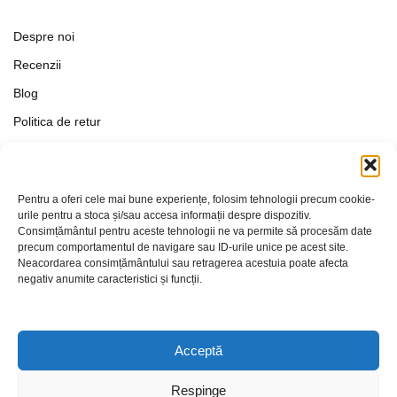
Despre noi
Recenzii
Blog
Politica de retur
Formular de retur
Termeni si conditii
Pentru a oferi cele mai bune experiențe, folosim tehnologii precum cookie-
Politica de Confidențialitate
urile pentru a stoca și/sau accesa informații despre dispozitiv.
Consimțământul pentru aceste tehnologii ne va permite să procesăm date
Politica de cookies
precum comportamentul de navigare sau ID-urile unice pe acest site.
Setări Cookie-uri
Neacordarea consimțământului sau retragerea acestuia poate afecta
negativ anumite caracteristici și funcții.
Contact
Acceptă
Respinge