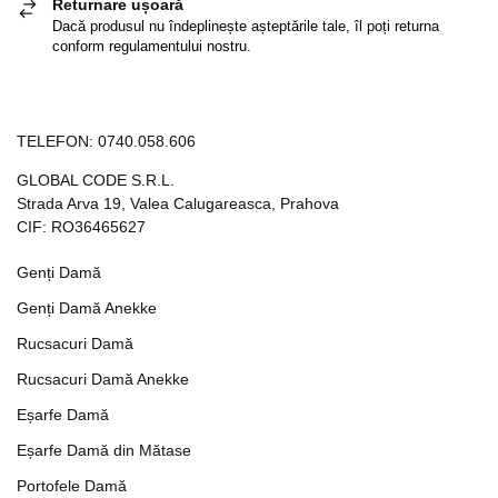
Returnare ușoară
Dacă produsul nu îndeplinește așteptările tale, îl poți returna
conform regulamentului nostru.
TELEFON:
0740.058.606
GLOBAL CODE S.R.L.
Strada Arva 19, Valea Calugareasca, Prahova
CIF: RO36465627
Genți Damă
Genți Damă Anekke
Rucsacuri Damă
Rucsacuri Damă Anekke
Eșarfe Damă
Eșarfe Damă din Mătase
Portofele Damă