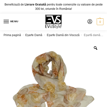
Beneficiază de
Livrare Gratuită
pentru toate comenzile cu valoare de peste
300 lei, oriunde în România!
MENIU
0
Prima pagină
Eșarfe Damă
Eșarfe Damă din Viscoză
Eșarfă damă din viscoză „Golden Bloom” LX2552-4 – 180×48 cm | Floral în tonuri calde, Cutie Cadou inclusă
/
/
/