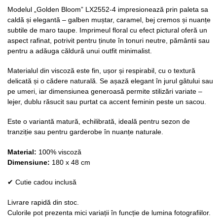
Modelul „Golden Bloom” LX2552-4 impresionează prin paleta sa
caldă și elegantă – galben muștar, caramel, bej cremos și nuanțe
subtile de maro taupe. Imprimeul floral cu efect pictural oferă un
aspect rafinat, potrivit pentru ținute în tonuri neutre, pământii sau
pentru a adăuga căldură unui outfit minimalist.
Materialul din viscoză este fin, ușor și respirabil, cu o textură
delicată și o cădere naturală. Se așază elegant în jurul gâtului sau
pe umeri, iar dimensiunea generoasă permite stilizări variate –
lejer, dublu răsucit sau purtat ca accent feminin peste un sacou.
Este o variantă matură, echilibrată, ideală pentru sezon de
tranziție sau pentru garderobe în nuanțe naturale.
Material:
100% viscoză
Dimensiune:
180 x 48 cm
✔ Cutie cadou inclusă
Livrare rapidă din stoc.
Culorile pot prezenta mici variații în funcție de lumina fotografiilor.