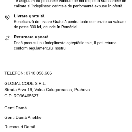
Te asigurăm ca produsele vândute de noi respectă standardele de
calitate și îndeplinesc cerințele de performanță expuse în ofertă.
Livrare gratuită
Beneficiază de Livrare Gratuită pentru toate comenzile cu valoare
de peste 300 lei, oriunde în România!
Returnare ușoară
Dacă produsul nu îndeplinește așteptările tale, îl poți returna
conform regulamentului nostru.
TELEFON:
0740.058.606
GLOBAL CODE S.R.L.
Strada Arva 19, Valea Calugareasca, Prahova
CIF: RO36465627
Genți Damă
Genți Damă Anekke
Rucsacuri Damă