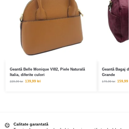
Geantă Belle Monique VI82, Piele Naturală
Geantă Bagaj d
Italia, diferite culori
Grande
139,99
lei
159,99
229,99
lei
179,99
lei
Calitate garantată