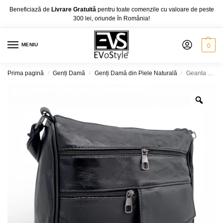
Beneficiază de
Livrare Gratuită
pentru toate comenzile cu valoare de peste
300 lei, oriunde în România!
MENIU
0
Prima pagină
Genți Damă
Genți Damă din Piele Naturală
Geanta Damă Lucia R45-JMN5 (culoare Negru), Piele Naturală, dimensiune 28 x 9 x 23 cm
/
/
/