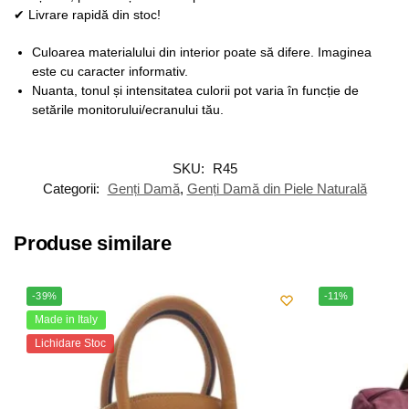
✔ Livrare rapidă din stoc!
Culoarea materialului din interior poate să difere. Imaginea
este cu caracter informativ.
Nuanta, tonul și intensitatea culorii pot varia în funcție de
setările monitorului/ecranului tău.
SKU:
R45
Categorii:
Genți Damă
,
Genți Damă din Piele Naturală
Produse similare
-39%
-11%
Made in Italy
Lichidare Stoc