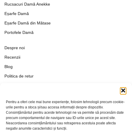
Rucsacuri Damă Anekke
Eșarfe Damă
Eșarfe Damă din Mătase
Portofele Damă
Despre noi
Recenzii
Blog
Politica de retur
Formular de retur
Termeni si conditii
Pentru a oferi cele mai bune experiențe, folosim tehnologii precum cookie-
Politica de Confidențialitate
urile pentru a stoca și/sau accesa informații despre dispozitiv.
Consimțământul pentru aceste tehnologii ne va permite să procesăm date
Politica de cookies
precum comportamentul de navigare sau ID-urile unice pe acest site.
Setări Cookie-uri
Neacordarea consimțământului sau retragerea acestuia poate afecta
negativ anumite caracteristici și funcții.
Contact