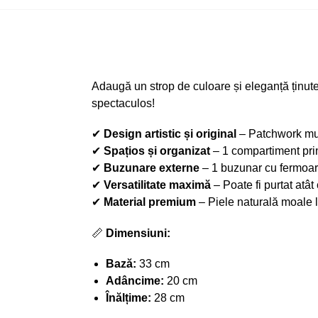
Adaugă un strop de culoare și eleganță ținutel
spectaculos!
✔
Design artistic și original
– Patchwork mult
✔
Spațios și organizat
– 1 compartiment prin
✔
Buzunare externe
– 1 buzunar cu fermoar î
✔
Versatilitate maximă
– Poate fi purtat atât
✔
Material premium
– Piele naturală moale la
📏
Dimensiuni:
Bază:
33 cm
Adâncime:
20 cm
Înălțime:
28 cm