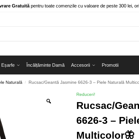
vrare Gratuită
pentru toate comenzile cu valoare de peste 300 lei, o
Eșarfe
Încălțăminte Damă
Accesorii
Promotii
le Naturală
Rucsac/Geantă Jasmine 6626-3 – Piele Naturală Multico
/
Reduceri!
Rucsac/Gean
6626-3 – Piel
Multicolor🦋