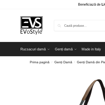
Beneficiază de
Li
Rucsacuri damă
Genți damă
Made in Italy
Prima pagină
Genți Damă
Genți Damă din Pie
/
/