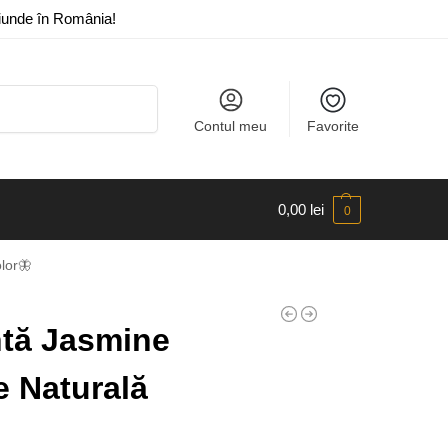
riunde în România!
Caută
Contul meu
Favorite
0,00
lei
0
lor🦋
tă Jasmine
e Naturală