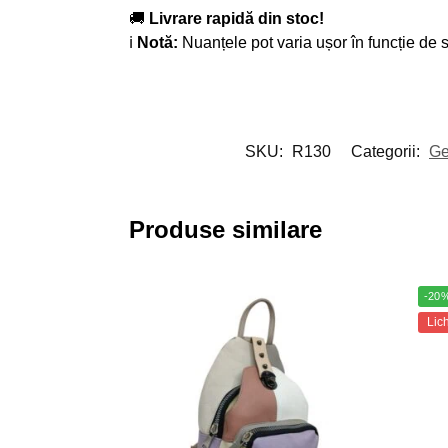
🚚
Livrare rapidă din stoc!
ℹ
Notă:
Nuanțele pot varia ușor în funcție de s
SKU:
R130
Categorii:
Ge
Produse similare
-20
Lic