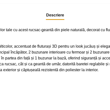
Descriere
or tale cu acest rucsac-geantă din piele naturală, decorat cu flu
icolor, accentuat de fluturași 3D pentru un look jucăuș și elega
cipal încăpător, 2 buzunare interioare cu fermoar și 2 buzunare
n partea din față și 1 buzunar la bază, oferind siguranță și acce
 ca rucsac, cât și ca geantă de umăr, datorită baretei reglabile și
 exterior și căptușeală rezistentă din poliester la interior.