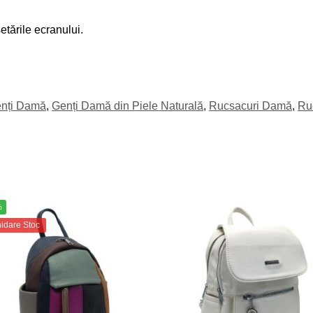
etările ecranului.
nți Damă
,
Genți Damă din Piele Naturală
,
Rucsacuri Damă
,
Ru
%
hidare Stoc