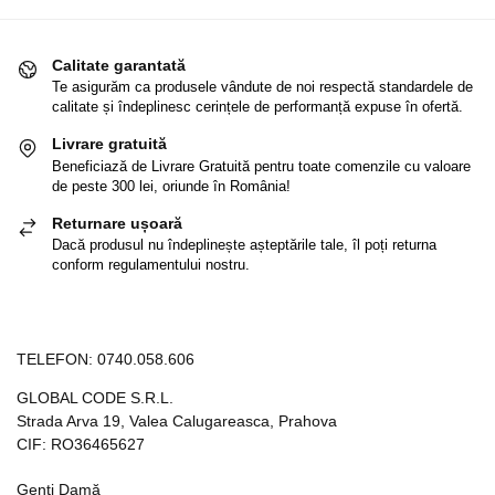
Calitate garantată
Te asigurăm ca produsele vândute de noi respectă standardele de
calitate și îndeplinesc cerințele de performanță expuse în ofertă.
Livrare gratuită
Beneficiază de Livrare Gratuită pentru toate comenzile cu valoare
de peste 300 lei, oriunde în România!
Returnare ușoară
Dacă produsul nu îndeplinește așteptările tale, îl poți returna
conform regulamentului nostru.
TELEFON:
0740.058.606
GLOBAL CODE S.R.L.
Strada Arva 19, Valea Calugareasca, Prahova
CIF: RO36465627
Genți Damă