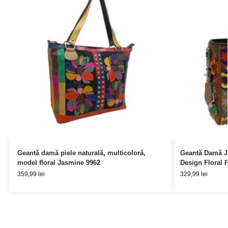
Geantă damă piele naturală, multicoloră,
Geantă Damă Ja
model floral Jasmine 9962
Design Floral 
359,99
lei
329,99
lei