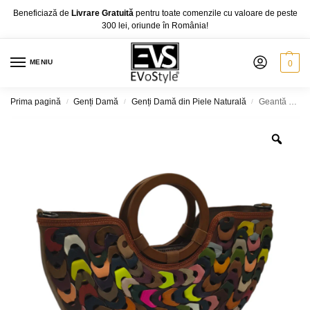
Beneficiază de
Livrare Gratuită
pentru toate comenzile cu valoare de peste
300 lei, oriunde în România!
MENIU
0
Prima pagină
Genți Damă
Genți Damă din Piele Naturală
Geantă damă din Piele Naturală cu Mânere Rotunde și Design Multicolor Jasmine -9960-
/
/
/