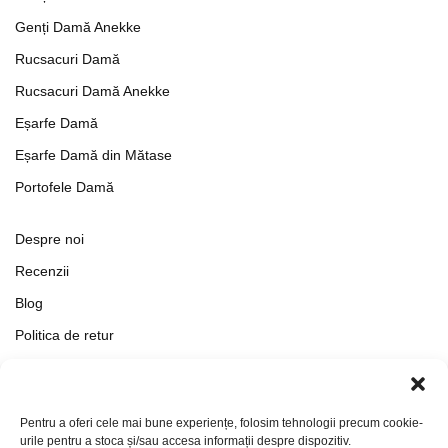
Genți Damă Anekke
Rucsacuri Damă
Rucsacuri Damă Anekke
Eșarfe Damă
Eșarfe Damă din Mătase
Portofele Damă
Despre noi
Recenzii
Blog
Politica de retur
Formular de retur
Termeni si conditii
Pentru a oferi cele mai bune experiențe, folosim tehnologii precum cookie-
Politica de Confidențialitate
urile pentru a stoca și/sau accesa informații despre dispozitiv.