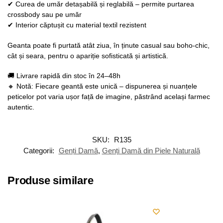
✔ Curea de umăr detașabilă și reglabilă – permite purtarea
crossbody sau pe umăr
✔ Interior căptușit cu material textil rezistent
Geanta poate fi purtată atât ziua, în ținute casual sau boho-chic,
cât și seara, pentru o apariție sofisticată și artistică.
🚚 Livrare rapidă din stoc în 24–48h
🔸 Notă: Fiecare geantă este unică – dispunerea și nuanțele
peticelor pot varia ușor față de imagine, păstrând același farmec
autentic.
SKU:
R135
Categorii:
Genți Damă
,
Genți Damă din Piele Naturală
Produse similare