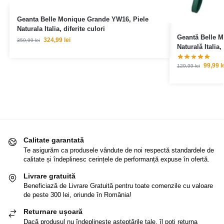
Geanta Belle Monique Grande YW16, Piele
Naturala Italia, diferite culori
Geantă Belle M
324,99
lei
359,99
lei
Naturală Italia, 
99,99
l
129,99
lei
Calitate garantată
Te asigurăm ca produsele vândute de noi respectă standardele de
calitate și îndeplinesc cerințele de performanță expuse în ofertă.
Livrare gratuită
Beneficiază de Livrare Gratuită pentru toate comenzile cu valoare
de peste 300 lei, oriunde în România!
Returnare ușoară
Dacă produsul nu îndeplinește așteptările tale, îl poți returna