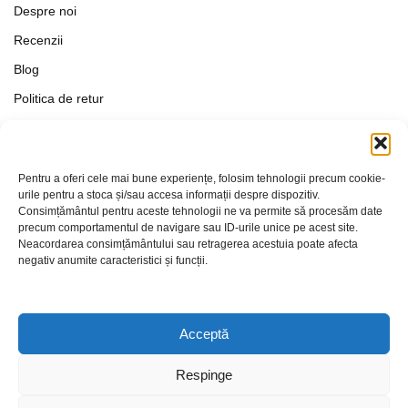
Despre noi
Recenzii
Blog
Politica de retur
Formular de retur
Termeni si conditii
Pentru a oferi cele mai bune experiențe, folosim tehnologii precum cookie-
Politica de Confidențialitate
urile pentru a stoca și/sau accesa informații despre dispozitiv.
Consimțământul pentru aceste tehnologii ne va permite să procesăm date
Politica de cookies
precum comportamentul de navigare sau ID-urile unice pe acest site.
Setări Cookie-uri
Neacordarea consimțământului sau retragerea acestuia poate afecta
negativ anumite caracteristici și funcții.
Contact
Acceptă
Respinge