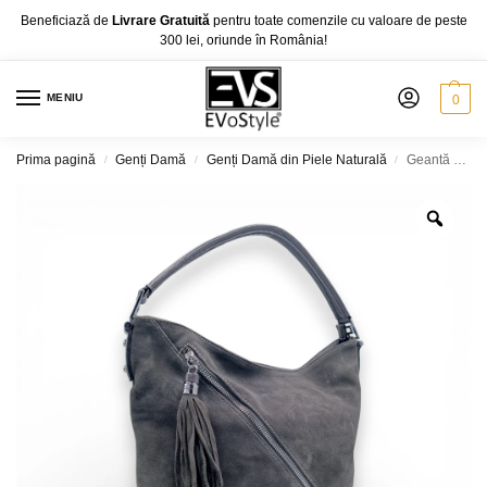
Beneficiază de
Livrare Gratuită
pentru toate comenzile cu valoare de peste
300 lei, oriunde în România!
MENIU
0
Prima pagină
Genți Damă
Genți Damă din Piele Naturală
Geantă damă, Velina Fabbiano VF8027-1, culoare Gri
/
/
/