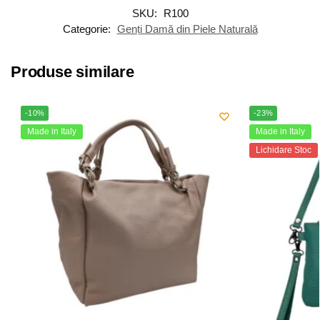
SKU:
R100
Categorie:
Genți Damă din Piele Naturală
Produse similare
-10%
-23%
Made in Italy
Made in Italy
Lichidare Stoc