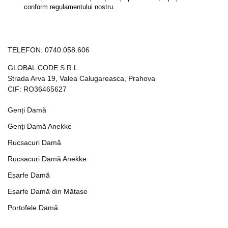
conform regulamentului nostru.
TELEFON:
0740.058.606
GLOBAL CODE S.R.L.
Strada Arva 19, Valea Calugareasca, Prahova
CIF: RO36465627
Genți Damă
Genți Damă Anekke
Rucsacuri Damă
Rucsacuri Damă Anekke
Eșarfe Damă
Eșarfe Damă din Mătase
Portofele Damă